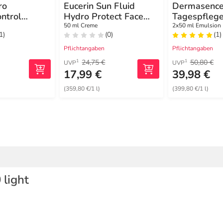
ro
Eucerin Sun Fluid
Dermasence
ntrol
Hydro Protect Face
Tagespflege
agespflege
hell LSF 50 +
Emulsion
50 ml Creme
2x50 ml Emulsion
1)
(0)
(1)
Pflichtangaben
Pflichtangaben
24,75 €
50,80 €
1
1
UVP
UVP
17,99 €
39,98 €
(359,80 €/1 l)
(399,80 €/1 l)
 light