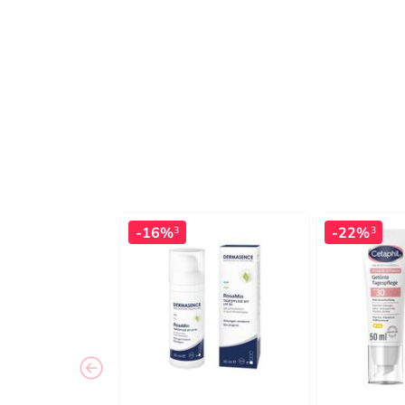
-16%
-22%
3
3