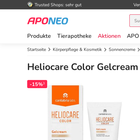
Trusted Shops: sehr gut
Ver
Produkte
Tierapotheke
Aktionen
APO
Startseite
Körperpflege & Kosmetik
Sonnencreme
Heliocare Color Gelcream
-15%
3