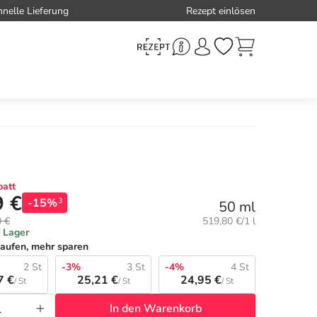
hnelle Lieferung
Rezept einlösen
att
9 €
-15%
3
50 ml
Grundpreis:
0 €
519,80 €/1 l
f Lager
aufen, mehr sparen
2 St
-3%
3 St
-4%
4 St
7 €
25,21 €
24,95 €
/ St
/ St
/ St
In den Warenkorb