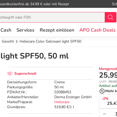
sandkostenfrei ab 34.99 € oder mit Rezept
Sc
 Cash
Services
Rezept einlösen
APO Cash Deals
Gesicht
Heliocare Color Gelcream light SPF50
 light SPF50, 50 ml
Mengenrab
25,9
Superschnell
30,5
Darreichungsform:
Creme
UVP¹
Artikel au
Packungsgröße:
50 ml
Mehr k
PZN/Art.Nr.:
02088453
Anbieter/Hersteller:
Derma Enzinger GmbH
-2%
Marke/Präparat:
Heliocare
25,4
Grundpreis:
519,80 €/1 l