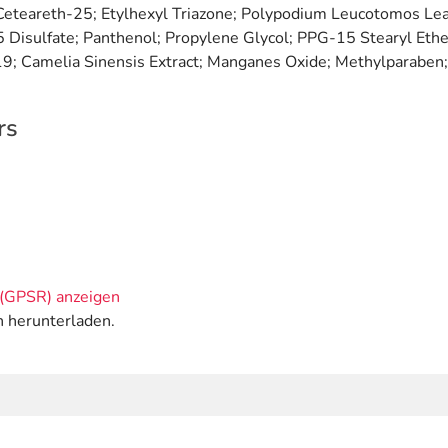
Ceteareth-25; Etylhexyl Triazone; Polypodium Leucotomos Leaf
Disulfate; Panthenol; Propylene Glycol; PPG-15 Stearyl Ethe
9; Camelia Sinensis Extract; Manganes Oxide; Methylparaben
rs
(GPSR) anzeigen
n herunterladen.