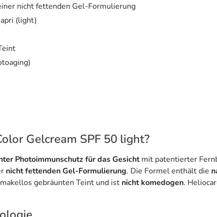
einer nicht fettenden Gel-Formulierung
pri (light)
Teint
otoaging)
Color Gelcream SPF 50 light?
nter Photoimmunschutz für das Gesicht
mit patentierter Fern
er
nicht fettenden Gel-Formulierung
. Die Formel enthält die
n
d makellos gebräunten Teint und ist
nicht komedogen
. Helioca
ologie