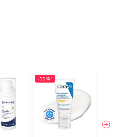
-11%
-11%
3
3