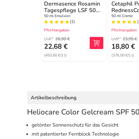
Dermasence Rosamin
Cetaphil P
Tagespflege LSF 50
RednessCo
Emulsion
getönte T
50 ml Emulsion
50 ml Creme
(1)
(
SPF30
Pflichtangaben
Pflichtangaben
26,90 €
23,95 €
1
1
UVP
UVP
22,68 €
18,80 €
(453,60 €/1 l)
(376,00 €/1 l)
Artikelbeschreibung
Heliocare Color Gelcream SPF 50
getönter Sonnenschutz für das Gesicht
mit patentierter Fernblock Technologie