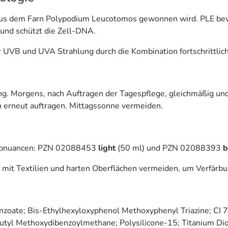
es aus dem Farn Polypodium Leucotomos gewonnen wird. PLE b
 und schützt die Zell-DNA.
 UVB und UVA Strahlung durch die Kombination fortschrittliche
g. Morgens, nach Auftragen der Tagespflege, gleichmäßig und
 erneut auftragen. Mittagssonne vermeiden.
Farbnuancen: PZN 02088453
light
(50 ml) und PZN 02088393
b
t mit Textilien und harten Oberflächen vermeiden, um Verfär
zoate; Bis-Ethylhexyloxyphenol Methoxyphenyl Triazine; CI 7
 Butyl Methoxydibenzoylmethane; Polysilicone-15; Titanium Dio