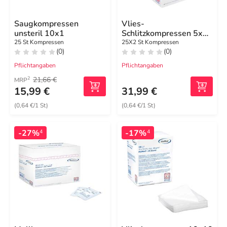
Saugkompressen
Vlies-
unsteril 10x1
Schlitzkompressen 5x5
cm steril 6fach
25 St Kompressen
25X2 St Kompressen
(0)
(0)
Pflichtangaben
Pflichtangaben
21,66 €
2
MRP
15,99 €
31,99 €
(0,64 €/1 St)
(0,64 €/1 St)
-27%
-17%
4
4