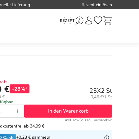
hnelle Lieferung
Rezept einlösen
att
9 €
-28%
4
25X2 St
Grundpreis:
0 €
0,46 €/1 St
rfügbar
In den Warenkorb
inkl. MwSt. zzgl. Versand
dkostenfrei ab 34,99 €
+0,23 €
sammeln
O Cash