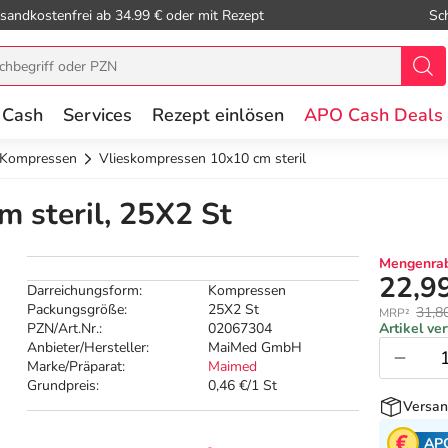
sandkostenfrei ab 34.99 € oder mit Rezept
Sc
 Cash
Services
Rezept einlösen
APO Cash Deals
e Kompressen
Vlieskompressen 10x10 cm steril
 steril, 25X2 St
Mengenrab
22,9
Darreichungsform:
Kompressen
Packungsgröße:
25X2 St
31,8
MRP²
PZN/Art.Nr.:
02067304
Artikel ve
Anbieter/Hersteller:
MaiMed GmbH
Marke/Präparat:
Maimed
Grundpreis:
0,46 €/1 St
Versan
AP