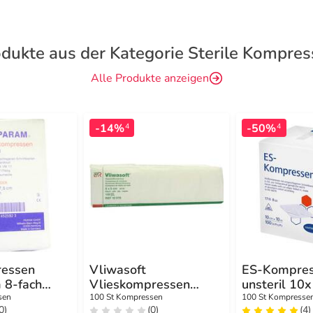
dukte aus der Kategorie Sterile Kompre
Alle Produkte anzeigen
-14%
-50%
4
4
ressen
Vliwasoft
ES-Kompre
 8-fach
Vlieskompressen
unsteril 10
5x5cm 6-lagig unsteril
8fach
sen
100 St Kompressen
100 St Kompresse
0)
(0)
(4)