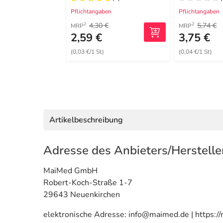
Pflichtangaben
Pflichtangaben
4,30 €
5,74 €
2
2
MRP
MRP
2,59 €
3,75 €
(0,03 €/1 St)
(0,04 €/1 St)
Artikelbeschreibung
Adresse des Anbieters/Herstelle
MaiMed GmbH
Robert-Koch-Straße 1-7
29643 Neuenkirchen
elektronische Adresse: info@maimed.de | https:/