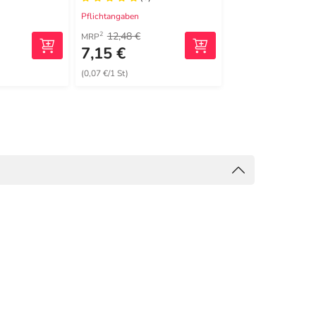
Pflichtangaben
Pflichtangaben
12,48 €
33,76 €
2
2
MRP
MRP
7,15 €
14,99 €
(0,07 €/1 St)
(0,15 €/1 St)