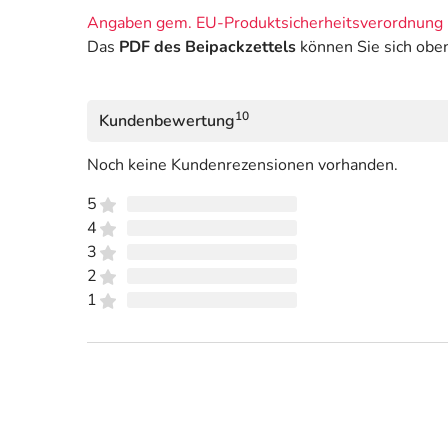
Angaben gem. EU-Produktsicherheitsverordnung 
Das
PDF des Beipackzettels
können Sie sich obe
10
Kundenbewertung
Noch keine Kundenrezensionen vorhanden.
5
4
3
2
1