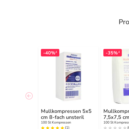
Pro
-40%
-35%
4
4
Mullkompressen 5x5
Mullkomp
cm 8-fach unsteril
7,5x7,5 cm
unsteril
100 St Kompressen
100 St Kompres
(1)
(