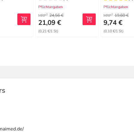
Pflichtangaben
Pflichtangaben
24,56 €
19,60 €
2
2
MRP
MRP
21,09 €
9,74 €
(0,21 €/1 St)
(0,10 €/1 St)
rs
/maimed.de/