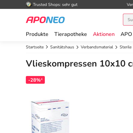
Trusted Shops: sehr gut
Ver
Produkte
Tierapotheke
Aktionen
APO
Startseite
Sanitätshaus
Verbandsmaterial
Steril
Vlieskompressen 10x10 cm
-28%
4