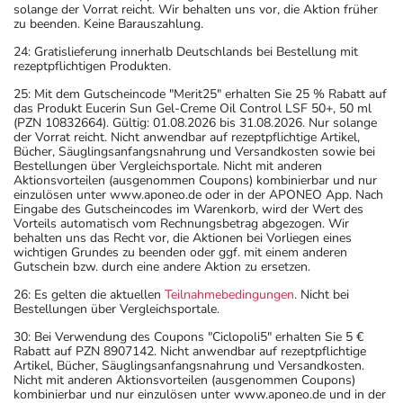
solange der Vorrat reicht. Wir behalten uns vor, die Aktion früher
zu beenden. Keine Barauszahlung.
24: Gratislieferung innerhalb Deutschlands bei Bestellung mit
rezeptpflichtigen Produkten.
25: Mit dem Gutscheincode "Merit25" erhalten Sie 25 % Rabatt auf
das Produkt Eucerin Sun Gel-Creme Oil Control LSF 50+, 50 ml
(PZN 10832664). Gültig: 01.08.2026 bis 31.08.2026. Nur solange
der Vorrat reicht. Nicht anwendbar auf rezeptpflichtige Artikel,
Bücher, Säuglingsanfangsnahrung und Versandkosten sowie bei
Bestellungen über Vergleichsportale. Nicht mit anderen
Aktionsvorteilen (ausgenommen Coupons) kombinierbar und nur
einzulösen unter www.aponeo.de oder in der APONEO App. Nach
Eingabe des Gutscheincodes im Warenkorb, wird der Wert des
Vorteils automatisch vom Rechnungsbetrag abgezogen. Wir
behalten uns das Recht vor, die Aktionen bei Vorliegen eines
wichtigen Grundes zu beenden oder ggf. mit einem anderen
Gutschein bzw. durch eine andere Aktion zu ersetzen.
26: Es gelten die aktuellen
Teilnahmebedingungen
. Nicht bei
Bestellungen über Vergleichsportale.
30: Bei Verwendung des Coupons "Ciclopoli5" erhalten Sie 5 €
Rabatt auf PZN 8907142. Nicht anwendbar auf rezeptpflichtige
Artikel, Bücher, Säuglingsanfangsnahrung und Versandkosten.
Nicht mit anderen Aktionsvorteilen (ausgenommen Coupons)
kombinierbar und nur einzulösen unter www.aponeo.de und in der