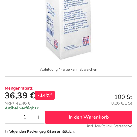
Geschenkideen
Fragen und Antworten
5% Extra Cash
Diabetes
Aktuelle Coupons
Kontakt
Avene & Ducray Deals
Körperpflege & Kosmetik
7
Ratgeber
Eucerin Deals
Liebe & Erotik
Summer SALE
Beliebte Beiträge
Evolsin Deals
Mutter & Kind
Reiseapotheke
Abbildung / Farbe kann abweichen
E-Rezept einlösen
Frontline & Frontpro Deals
Nahrungsergänzung
Insektenschutz
Mengenrabatt
36,39 €
-14%
4
100 St
E-Rezept App
Nattermann Deals
Natur & Homöopathie
Sonnenpflege
Grundpreis:
42,46 €
0,36 €/1 St
MRP²
Artikel verfügbar
In den Warenkorb
R(h)ein Nutrition Deals
Sanitätshaus
Sommerpflege für Haar und Kopfhaut
inkl. MwSt. inkl. Versand
In folgenden Packungsgrößen erhältlich: