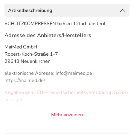
Artikelbeschreibung
SCHLITZKOMPRESSEN 5x5cm 12fach unsteril
Adresse des Anbieters/Herstellers
MaiMed GmbH
Robert-Koch-Straße 1-7
29643 Neuenkirchen
elektronische Adresse: info@maimed.de |
https://maimed.de/
Angaben gem. EU-Produktsicherheitsverordnung (GPSR)
anzeigen
Das
PDF des Beipackzettels
können Sie sich oben
herunterladen.
Mehr anzeigen