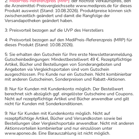
2:
MediPreis-Referenzpreis (MRP)
: der höchste Verkaufspreis, den
die Arzneimittel-Preisvergleichsseite www.medipreis.de für dieses
Produkt ausweist (Stand: 10.08.2026). Produktpreise können sich
zwischenzeitlich geändert und damit die Rangfolge der
Versandapotheken geändert haben.
3: Preisvorteil bezogen auf die UVP des Herstellers
4: Preisvorteil bezogen auf den MediPreis-Referenzpreis (MRP) für
dieses Produkt (Stand: 10.08.2026).
5: Sie erhalten den Gutschein für Ihre erste Newsletteranmeldung.
Gutscheinbedingungen: Mindestbestellwert 49 €. Rezeptpflichtige
Artikel, Bücher und Bestellungen von Sonderangeboten und
Angeboten via Vergleichsportalen sind vom Gutschein
ausgeschlossen. Pro Kunde nur ein Gutschein. Nicht kombinierbar
mit anderen Gutscheinen, Sonderpreisen und Rabatt-Aktionen.
8: Nur für Kunden mit Kundenkonto möglich. Der Bestellwert
berechnet sich abzüglich ggf. eingelöster Gutscheine und Coupons.
Nicht auf rezeptpflichtige Artikel und Bücher anwendbar und gilt
nicht für Kunden mit Sonderkonditionen.
9: Nur für Kunden mit Kundenkonto möglich. Nicht auf
rezeptpflichtige Artikel, Bücher und Versandkosten sowie bei
Bestellungen über Vergleichsportale anwendbar. Nicht mit anderen
Aktionsvorteilen kombinierbar und nur einzulösen unter
www.aponeo.de. Eine Barauszahlung ist nicht möglich.