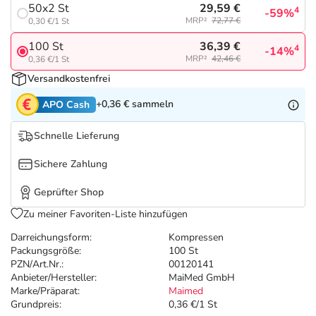
Refluthin, Lasea & Carmenthin Deals
Sport & Fitness
Täglich gut versorgt
29,59 €
50x2 St
4
-59%
MRP²
72,77 €
0,30 €/1 St
Salus Deals
Tierapotheke
36,39 €
100 St
4
-14%
MRP²
42,46 €
0,36 €/1 St
Versandkostenfrei
Vitamine & Mineralstoffe
+0,36 €
sammeln
APO Cash
Marken
Schnelle Lieferung
Sichere Zahlung
Geprüfter Shop
Zu meiner Favoriten-Liste hinzufügen
Darreichungsform:
Kompressen
Packungsgröße:
100 St
PZN/Art.Nr.:
00120141
Anbieter/Hersteller:
MaiMed GmbH
Marke/Präparat:
Maimed
Grundpreis:
0,36 €/1 St