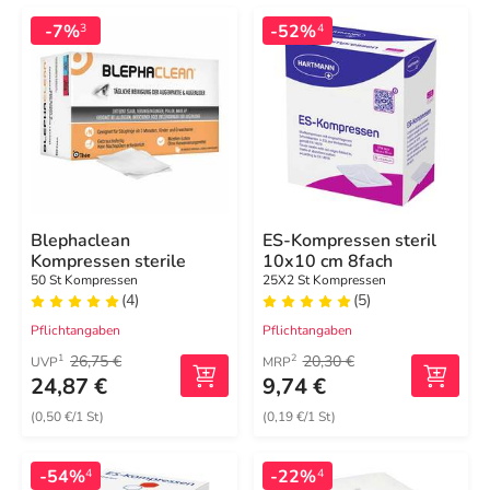
-7%
-52%
3
4
Blephaclean
ES-Kompressen steril
Kompressen sterile
10x10 cm 8fach
50 St Kompressen
25X2 St Kompressen
(4)
(5)
Pflichtangaben
Pflichtangaben
26,75 €
20,30 €
1
2
UVP
MRP
24,87 €
9,74 €
(0,50 €/1 St)
(0,19 €/1 St)
-54%
-22%
4
4