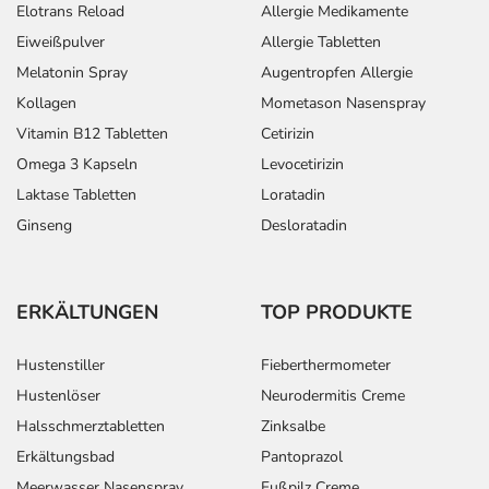
Elotrans Reload
Allergie Medikamente
Eiweißpulver
Allergie Tabletten
Melatonin Spray
Augentropfen Allergie
Kollagen
Mometason Nasenspray
Vitamin B12 Tabletten
Cetirizin
Omega 3 Kapseln
Levocetirizin
Laktase Tabletten
Loratadin
Ginseng
Desloratadin
ERKÄLTUNGEN
TOP PRODUKTE
Hustenstiller
Fieberthermometer
Hustenlöser
Neurodermitis Creme
Halsschmerztabletten
Zinksalbe
Erkältungsbad
Pantoprazol
Meerwasser Nasenspray
Fußpilz Creme