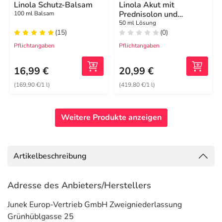
Linola Schutz-Balsam
Linola Akut mit
Prednisolon und
100 ml Balsam
Salicylsäure
50 ml Lösung
(15)
(0)
Pflichtangaben
Pflichtangaben
16,99 €
20,99 €
(169,90 €/1 l)
(419,80 €/1 l)
Weitere Produkte anzeigen
Artikelbeschreibung
Adresse des Anbieters/Herstellers
Junek Europ-Vertrieb GmbH Zweigniederlassung
Grünhüblgasse 25