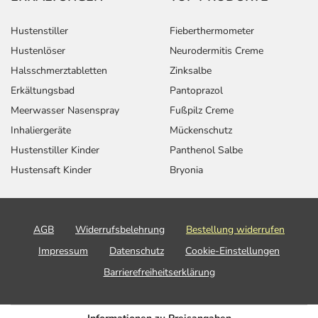
Hustenstiller
Fieberthermometer
Hustenlöser
Neurodermitis Creme
Halsschmerztabletten
Zinksalbe
Erkältungsbad
Pantoprazol
Meerwasser Nasenspray
Fußpilz Creme
Inhaliergeräte
Mückenschutz
Hustenstiller Kinder
Panthenol Salbe
Hustensaft Kinder
Bryonia
AGB
Widerrufsbelehrung
Bestellung widerrufen
Impressum
Datenschutz
Cookie-Einstellungen
Barrierefreiheitserklärung