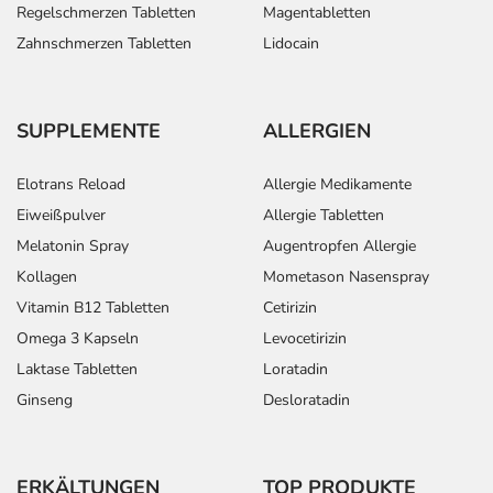
Regelschmerzen Tabletten
Magentabletten
Zahnschmerzen Tabletten
Lidocain
SUPPLEMENTE
ALLERGIEN
Elotrans Reload
Allergie Medikamente
Eiweißpulver
Allergie Tabletten
Melatonin Spray
Augentropfen Allergie
Kollagen
Mometason Nasenspray
Vitamin B12 Tabletten
Cetirizin
Omega 3 Kapseln
Levocetirizin
Laktase Tabletten
Loratadin
Ginseng
Desloratadin
ERKÄLTUNGEN
TOP PRODUKTE