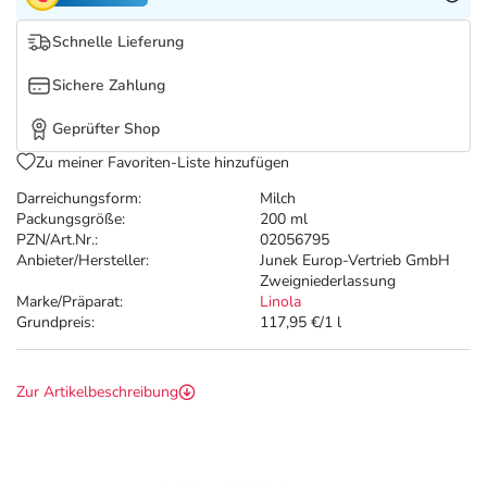
Refluthin, Lasea & Carmenthin Deals
Sport & Fitness
Täglich gut versorgt
Schnelle Lieferung
Salus Deals
Tierapotheke
Sichere Zahlung
Vitamine & Mineralstoffe
Geprüfter Shop
Zu meiner Favoriten-Liste hinzufügen
Marken
Darreichungsform:
Milch
Packungsgröße:
200 ml
PZN/Art.Nr.:
02056795
Anbieter/Hersteller:
Junek Europ-Vertrieb GmbH
Zweigniederlassung
Marke/Präparat:
Linola
Grundpreis:
117,95 €/1 l
Zur Artikelbeschreibung