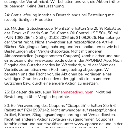
solange der Vorrat reicht. Wir behalten uns vor, die Aktion früher
zu beenden. Keine Barauszahlung.
24: Gratislieferung innerhalb Deutschlands bei Bestellung mit
rezeptpflichtigen Produkten.
25: Mit dem Gutscheincode "Merit25" erhalten Sie 25 % Rabatt auf
das Produkt Eucerin Sun Gel-Creme Oil Control LSF 50+, 50 ml
(PZN 10832664). Gültig: 01.08.2026 bis 31.08.2026. Nur solange
der Vorrat reicht. Nicht anwendbar auf rezeptpflichtige Artikel,
Bücher, Säuglingsanfangsnahrung und Versandkosten sowie bei
Bestellungen über Vergleichsportale. Nicht mit anderen
Aktionsvorteilen (ausgenommen Coupons) kombinierbar und nur
einzulösen unter www.aponeo.de oder in der APONEO App. Nach
Eingabe des Gutscheincodes im Warenkorb, wird der Wert des
Vorteils automatisch vom Rechnungsbetrag abgezogen. Wir
behalten uns das Recht vor, die Aktionen bei Vorliegen eines
wichtigen Grundes zu beenden oder ggf. mit einem anderen
Gutschein bzw. durch eine andere Aktion zu ersetzen.
26: Es gelten die aktuellen
Teilnahmebedingungen
. Nicht bei
Bestellungen über Vergleichsportale.
30: Bei Verwendung des Coupons "Ciclopoli5" erhalten Sie 5 €
Rabatt auf PZN 8907142. Nicht anwendbar auf rezeptpflichtige
Artikel, Bücher, Säuglingsanfangsnahrung und Versandkosten.
Nicht mit anderen Aktionsvorteilen (ausgenommen Coupons)
kombinierbar und nur einzulösen unter www.aponeo.de und in der