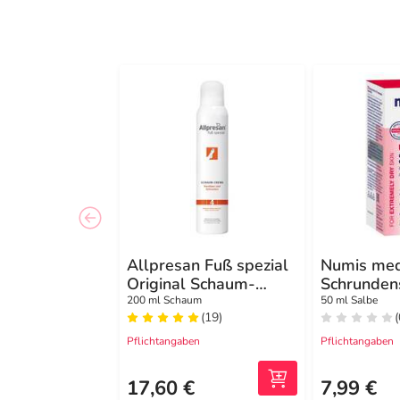
Allpresan Fuß spezial
Numis me
Original Schaum-
Schrunden
Creme Hornhaut und
200 ml Schaum
50 ml Salbe
(19)
(
Schrunden Nr.4
Pflichtangaben
Pflichtangaben
17,60 €
7,99 €