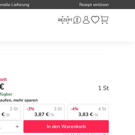
hnelle Lieferung
Rezept einlösen
att
 €
1 St
rfügbar
aufen, mehr sparen
2 St
-3%
3 St
-4%
4 St
 €
3,87 €
3,83 €
/ St
/ St
/ St
In den Warenkorb