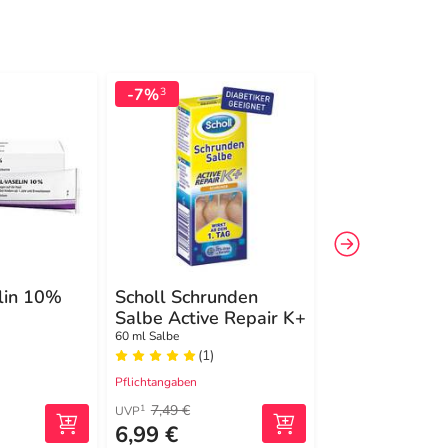
-7%
-10%
3
3
-20 %
EXTR
32
elin 10%
Scholl Schrunden
Hansaplast F
Salbe Active Repair K+
Expert Anti-
Intensiv-Cre
60 ml Salbe
75 ml Creme
(1)
(1)
Pflichtangaben
Pflichtangaben
7,49 €
7,95 €
1
1
UVP
UVP
6,99 €
7,15 €