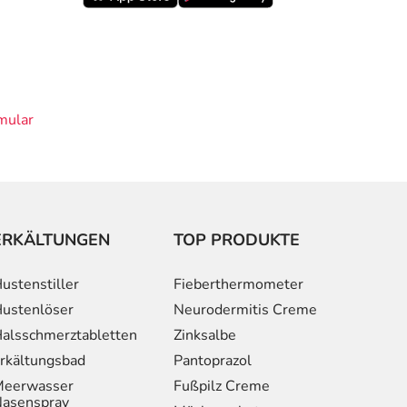
mular
ERKÄLTUNGEN
TOP PRODUKTE
ustenstiller
Fieberthermometer
ustenlöser
Neurodermitis Creme
alsschmerztabletten
Zinksalbe
rkältungsbad
Pantoprazol
eerwasser
Fußpilz Creme
asenspray