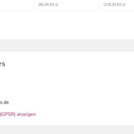
(82,45 €/1 l)
(119,30 €/1 l)
rs
is.de
(GPSR) anzeigen