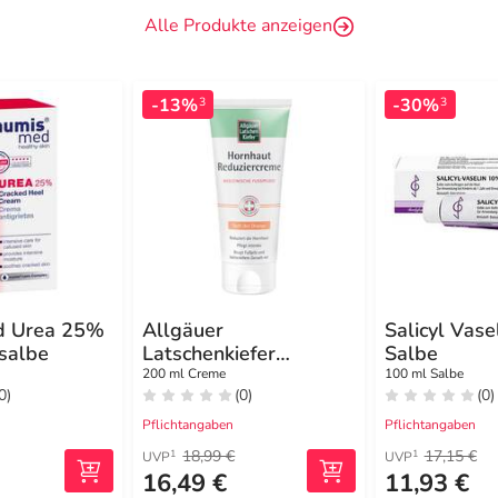
Alle Produkte anzeigen
-13%
-30%
3
3
d Urea 25%
Allgäuer
Salicyl Vas
salbe
Latschenkiefer
Salbe
Hornhaut
200 ml Creme
100 ml Salbe
0)
(0)
(0)
Reduziercreme Orange
Pflichtangaben
Pflichtangaben
18,99 €
17,15 €
1
1
UVP
UVP
16,49 €
11,93 €