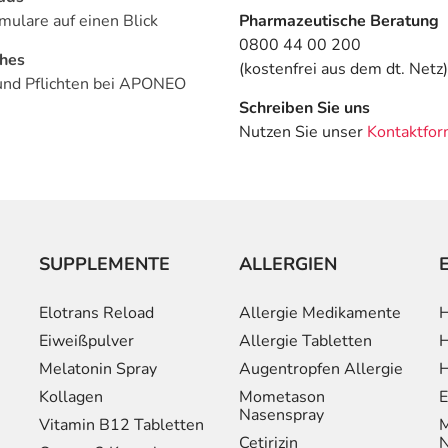
mulare auf einen Blick
Pharmazeutische Beratung
0800 44 00 200
ches
(kostenfrei aus dem dt. Netz)
und Pflichten bei APONEO
Schreiben Sie uns
Nutzen Sie unser
Kontaktfor
SUPPLEMENTE
ALLERGIEN
Elotrans Reload
Allergie Medikamente
H
Eiweißpulver
Allergie Tabletten
H
Melatonin Spray
Augentropfen Allergie
H
Kollagen
Mometason
E
Nasenspray
Vitamin B12 Tabletten
M
Cetirizin
N