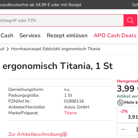
sandkostenfrei ab 34.99 € oder mit Rezept
Sc
 Cash
Services
Rezept einlösen
APO Cash Deals
ut
Hornhautraspel Edelstahl ergonomisch Titania
 ergonomisch Titania, 1 St
Mengenrab
3,99
Darreichungsform:
n.v.
Packungsgröße:
1 St
Artikel ve
PZN/Art.Nr.:
01896116
Mehr k
Anbieter/Hersteller:
Axisis GmbH
-2%
Marke/Präparat:
Titania
3,91
Zur Artikelbeschreibung