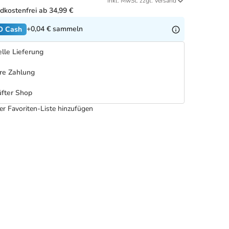
inkl. MwSt. zzgl. Versand
dkostenfrei ab 34,99 €
+0,04 €
sammeln
O Cash
lle Lieferung
re Zahlung
fter Shop
er Favoriten-Liste hinzufügen