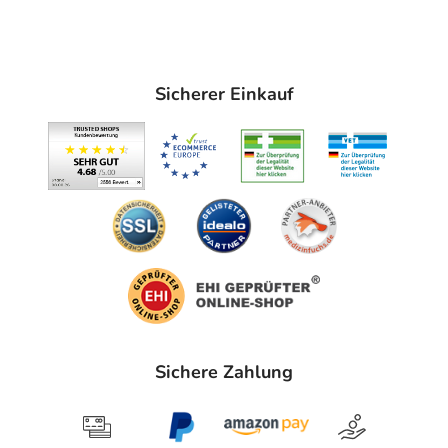
Lindert typische Fußpilz-Beschwerden wie Hautrötung,
Schuppung, Juckreiz und schlechten Geruch
Verbessert das Hautbild der Füße mit jeder
Sicherer Einkauf
Anwendung
Sorgt für ein Umfeld, in dem Pilze schlechter wachsen
können
Hilft bei der Pflege von rissigen Fersen
Unterstützt dabei, überschüssige Hornhaut an den
Füßen zu entfernen
Beseitigt Mikroben, die für Fußgeruch verantwortlich
sind
Wirkt wie ein sanftes Peeling – ganz ohne Feile
Frei von Duftstoffen und Konservierungsstoffen
Sichere Zahlung
Klinisch geprüftes Medizinprodukt für die Fußpflege
Hergestellt in Schweden