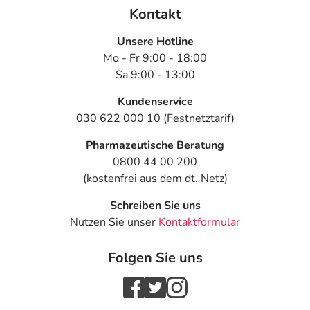
Kontakt
1 Esslöffel (15 ml) Myfungar® Medizinisches Fußbad
hinzugeben und die Füße direkt danach ins Wasser
Unsere Hotline
tauchen.
Mo - Fr 9:00 - 18:00
Die Füße rund 20 Minuten im Fußbad belassen und sie
Sa 9:00 - 13:00
anschließend mit einem frischen Handtuch sorgfältig
Kundenservice
trocknen.
030 622 000 10 (Festnetztarif)
Die Anwendung in der 1. Woche täglich durchführen, in
den 2 Wochen danach jeden 2. Tag. Für langfristig
Pharmazeutische Beratung
gesündere Füße empfiehlt sich die Anwendung
0800 44 00 200
mehrmals pro Woche.
(kostenfrei aus dem dt. Netz)
Hinweise:
Schreiben Sie uns
Nutzen Sie unser
Kontaktformular
Geeignet für Erwachsene ab 18 Jahren.
Die Anwendung während Schwangerschaft und Stillzeit
Folgen Sie uns
ist nicht untersucht und wird daher nicht empfohlen.
Kann in seltenen Fällen Hautreizungen verursachen.
Nur entsprechend der Gebrauchsanweisung