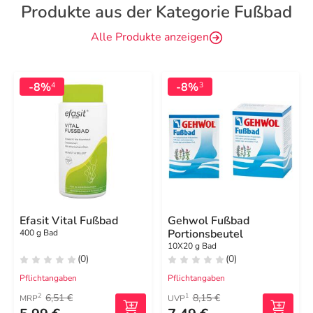
Produkte aus der Kategorie Fußbad
Alle Produkte anzeigen
-8%
-8%
4
3
Efasit Vital Fußbad
Gehwol Fußbad
Portionsbeutel
400 g Bad
10X20 g Bad
(0)
(0)
Pflichtangaben
Pflichtangaben
6,51 €
8,15 €
2
1
MRP
UVP