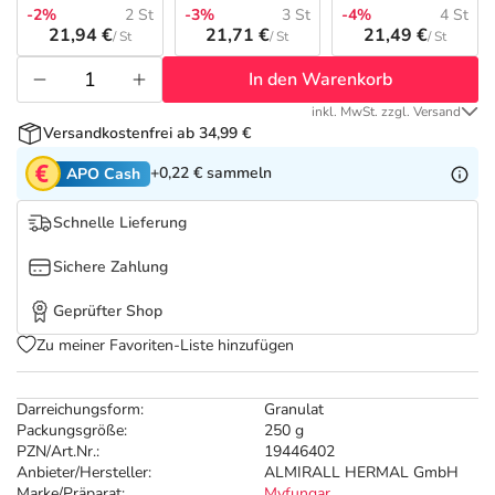
Refluthin, Lasea & Carmenthin Deals
Sport & Fitness
Täglich gut versorgt
-2%
2 St
-3%
3 St
-4%
4 St
21,94 €
21,71 €
21,49 €
/ St
/ St
/ St
Salus Deals
Tierapotheke
In den Warenkorb
inkl. MwSt. zzgl. Versand
Vitamine & Mineralstoffe
Versandkostenfrei ab 34,99 €
+0,22 €
sammeln
APO Cash
Marken
Schnelle Lieferung
Sichere Zahlung
Geprüfter Shop
Zu meiner Favoriten-Liste hinzufügen
Darreichungsform:
Granulat
Packungsgröße:
250 g
PZN/Art.Nr.:
19446402
Anbieter/Hersteller:
ALMIRALL HERMAL GmbH
Marke/Präparat:
Myfungar