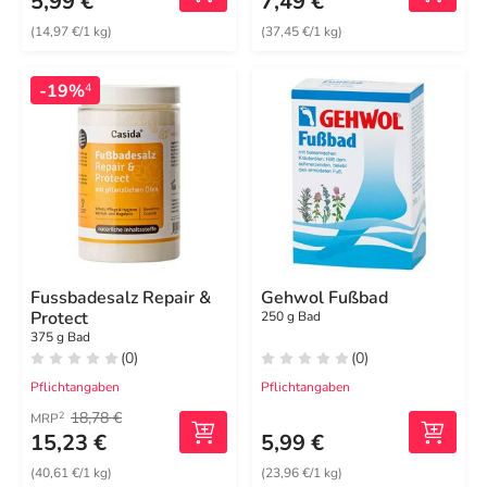
5,99 €
7,49 €
(14,97 €/1 kg)
(37,45 €/1 kg)
-19%
4
Fussbadesalz Repair &
Gehwol Fußbad
Protect
250 g Bad
375 g Bad
(0)
(0)
Pflichtangaben
Pflichtangaben
18,78 €
2
MRP
15,23 €
5,99 €
(40,61 €/1 kg)
(23,96 €/1 kg)