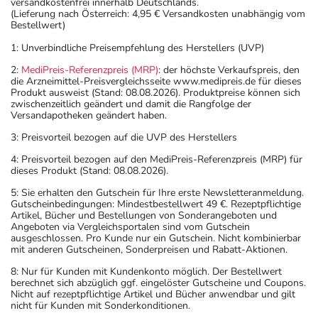
versandkostenfrei innerhalb Deutschlands.
Pfeilrichtung abziehen.
(Lieferung nach Österreich: 4,95 € Versandkosten unabhängig vom
Bestellwert)
Adresse des Anbieters/Herstellers
1: Unverbindliche Preisempfehlung des Herstellers (UVP)
ALMIRALL HERMAL GmbH
2:
MediPreis-Referenzpreis (MRP)
: der höchste Verkaufspreis, den
Scholtzstr. 3
die Arzneimittel-Preisvergleichsseite www.medipreis.de für dieses
Produkt ausweist (Stand: 08.08.2026). Produktpreise können sich
21465 Reinbek
zwischenzeitlich geändert und damit die Rangfolge der
Versandapotheken geändert haben.
Angaben gem. EU-Produktsicherheitsverordnung (GPSR)
3: Preisvorteil bezogen auf die UVP des Herstellers
anzeigen
Das
PDF des Beipackzettels
können Sie sich oben
4: Preisvorteil bezogen auf den MediPreis-Referenzpreis (MRP) für
dieses Produkt (Stand: 08.08.2026).
herunterladen.
5: Sie erhalten den Gutschein für Ihre erste Newsletteranmeldung.
Gutscheinbedingungen: Mindestbestellwert 49 €. Rezeptpflichtige
Artikel, Bücher und Bestellungen von Sonderangeboten und
Angeboten via Vergleichsportalen sind vom Gutschein
ausgeschlossen. Pro Kunde nur ein Gutschein. Nicht kombinierbar
mit anderen Gutscheinen, Sonderpreisen und Rabatt-Aktionen.
8: Nur für Kunden mit Kundenkonto möglich. Der Bestellwert
berechnet sich abzüglich ggf. eingelöster Gutscheine und Coupons.
Nicht auf rezeptpflichtige Artikel und Bücher anwendbar und gilt
nicht für Kunden mit Sonderkonditionen.