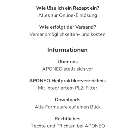
Hornhautbildung zurückzuführen. Regelmäßige Fußbäder
Wie löse ich ein Rezept ein?
können helfen, die Haut aufzuweichen, Hornhaut zu
Alles zur Online-Einlösung
reduzieren und die Füße anschließend leichter zu pflegen.
Wie erfolgt der Versand?
Wie häufig sollte ein medizinisches Fußbad bei Fußpilz
Versandmöglichkeiten- und kosten
genutzt werden?
Zu Beginn wird eine tägliche Anwendung über 7 Tage
Informationen
empfohlen. Anschließend reicht eine Anwendung alle 2
Über uns
Tage für weitere 2 Wochen. Zur laufenden Pflege kann
APONEO stellt sich vor
das Fußbad danach mehrmals wöchentlich eingesetzt
werden.
APONEO Heilpraktikerverzeichnis
Mit integriertem PLZ-Filter
Anwendung
Downloads
Die Anwendung ist unkompliziert und lässt sich
Alle Formulare auf einen Blick
problemlos in Ihre gewohnte Fußpflege einbauen.
Schritt-für-Schritt-Anleitung:
Rechtliches
Rechte und Pflichten bei APONEO
3 Liter lauwarmes Wasser (etwa 38 °C) in eine saubere
Schüssel oder Wanne füllen.