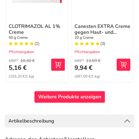
CLOTRIMAZOL AL 1%
Canesten EXTRA Creme
Creme
gegen Haut- und
Fußpilzerkrankungen
50 g Creme
20 g Creme
(1)
(3)
Pflichtangaben
Pflichtangaben
10,30 €
13,59 €
2
2
MRP
MRP
5,16 €
9,94 €
(103,20 €/1 kg)
(497,00 €/1 kg)
Weitere Produkte anzeigen
Artikelbeschreibung