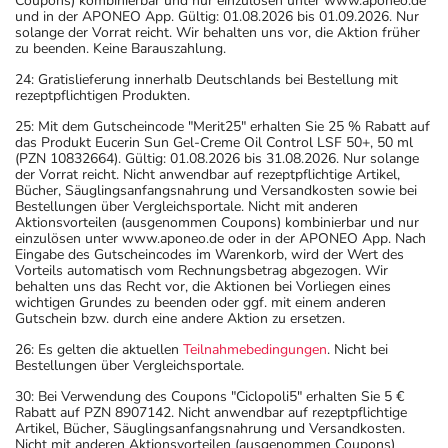
Coupons) kombinierbar und nur einzulösen unter www.aponeo.de
und in der APONEO App. Gültig: 01.08.2026 bis 01.09.2026. Nur
solange der Vorrat reicht. Wir behalten uns vor, die Aktion früher
zu beenden. Keine Barauszahlung.
24: Gratislieferung innerhalb Deutschlands bei Bestellung mit
rezeptpflichtigen Produkten.
25: Mit dem Gutscheincode "Merit25" erhalten Sie 25 % Rabatt auf
das Produkt Eucerin Sun Gel-Creme Oil Control LSF 50+, 50 ml
(PZN 10832664). Gültig: 01.08.2026 bis 31.08.2026. Nur solange
der Vorrat reicht. Nicht anwendbar auf rezeptpflichtige Artikel,
Bücher, Säuglingsanfangsnahrung und Versandkosten sowie bei
Bestellungen über Vergleichsportale. Nicht mit anderen
Aktionsvorteilen (ausgenommen Coupons) kombinierbar und nur
einzulösen unter www.aponeo.de oder in der APONEO App. Nach
Eingabe des Gutscheincodes im Warenkorb, wird der Wert des
Vorteils automatisch vom Rechnungsbetrag abgezogen. Wir
behalten uns das Recht vor, die Aktionen bei Vorliegen eines
wichtigen Grundes zu beenden oder ggf. mit einem anderen
Gutschein bzw. durch eine andere Aktion zu ersetzen.
26: Es gelten die aktuellen
Teilnahmebedingungen
. Nicht bei
Bestellungen über Vergleichsportale.
30: Bei Verwendung des Coupons "Ciclopoli5" erhalten Sie 5 €
Rabatt auf PZN 8907142. Nicht anwendbar auf rezeptpflichtige
Artikel, Bücher, Säuglingsanfangsnahrung und Versandkosten.
Nicht mit anderen Aktionsvorteilen (ausgenommen Coupons)