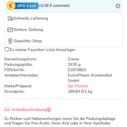
Refluthin, Lasea & Carmenthin Deals
Sport & Fitness
Täglich gut versorgt
+0,18 €
sammeln
APO Cash
Salus Deals
Tierapotheke
Schnelle Lieferung
Sichere Zahlung
Vitamine & Mineralstoffe
Geprüfter Shop
Marken
Zu meiner Favoriten-Liste hinzufügen
Darreichungsform:
Creme
Packungsgröße:
2X30 g
PZN/Art.Nr.:
01870803
Anbieter/Hersteller:
EurimPharm Arzneimittel
GmbH
Marke/Präparat:
Epi-Pevaryl
Grundpreis:
299,83 €/1 kg
Zur Artikelbeschreibung
Zu Risiken und Nebenwirkungen lesen Sie die Packungsbeilage
und fragen Sie Ihre Ärztin, Ihren Arzt oder in Ihrer Apotheke.