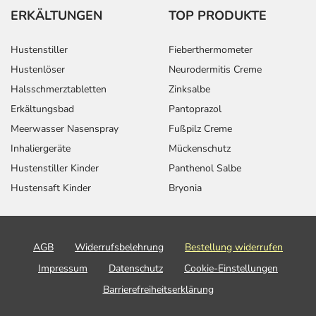
ERKÄLTUNGEN
TOP PRODUKTE
Hustenstiller
Fieberthermometer
Hustenlöser
Neurodermitis Creme
Halsschmerztabletten
Zinksalbe
Erkältungsbad
Pantoprazol
Meerwasser Nasenspray
Fußpilz Creme
Inhaliergeräte
Mückenschutz
Hustenstiller Kinder
Panthenol Salbe
Hustensaft Kinder
Bryonia
AGB
Widerrufsbelehrung
Bestellung widerrufen
Impressum
Datenschutz
Cookie-Einstellungen
Barrierefreiheitserklärung