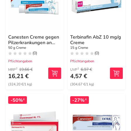
Canesten Creme gegen
Terbinafin AbZ 10 mg/g
Pilzerkrankungen an
Creme
Haut & Füßen
50 g Creme
15 g Creme
(0)
(0)
Pflichtangaben
Pflichtangaben
19,66 €
6,97 €
2
1
MRP
UVP
16,21 €
4,57 €
(324,20 €/1 kg)
(304,67 €/1 kg)
-50%
-27%
4
4