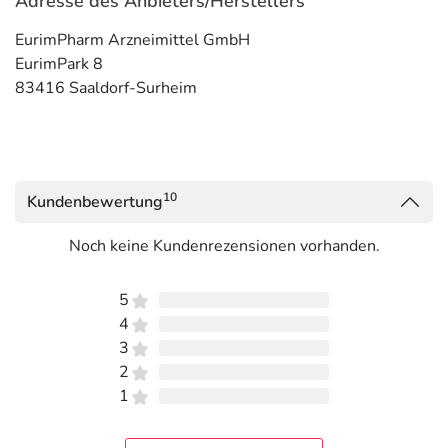
Adresse des Anbieters/Herstellers
EurimPharm Arzneimittel GmbH
EurimPark 8
83416 Saaldorf-Surheim
10
Kundenbewertung
Noch keine Kundenrezensionen vorhanden.
5
4
3
2
1