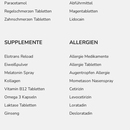
Paracetamol
Abführmittel
Regelschmerzen Tabletten
Magentabletten
Zahnschmerzen Tabletten
Lidocain
SUPPLEMENTE
ALLERGIEN
Elotrans Reload
Allergie Medikamente
Eiweißpulver
Allergie Tabletten
Melatonin Spray
Augentropfen Allergie
Kollagen
Mometason Nasenspray
Vitamin B12 Tabletten
Cetirizin
Omega 3 Kapseln
Levocetirizin
Laktase Tabletten
Loratadin
Ginseng
Desloratadin