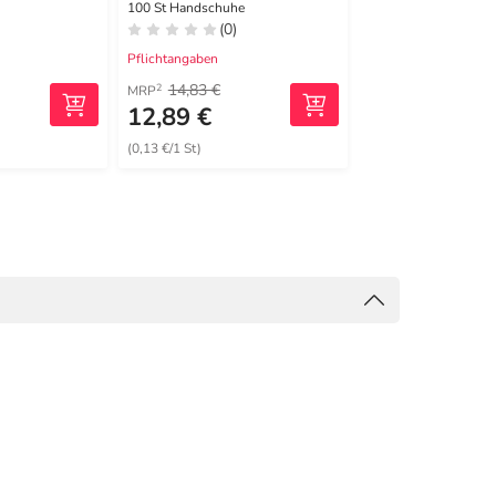
100 St Handschuhe
1 St
(0)
(0)
Pflichtangaben
Pflichtangaben
14,83 €
20,56 €
2
2
MRP
MRP
12,89 €
17,29 €
(0,13 €/1 St)