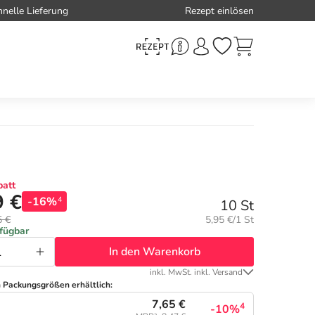
hnelle Lieferung
Rezept einlösen
att
9 €
-16%
4
10 St
Grundpreis:
5 €
5,95 €/1 St
rfügbar
In den Warenkorb
inkl. MwSt. inkl. Versand
n Packungsgrößen erhältlich:
7,65 €
4
-10%