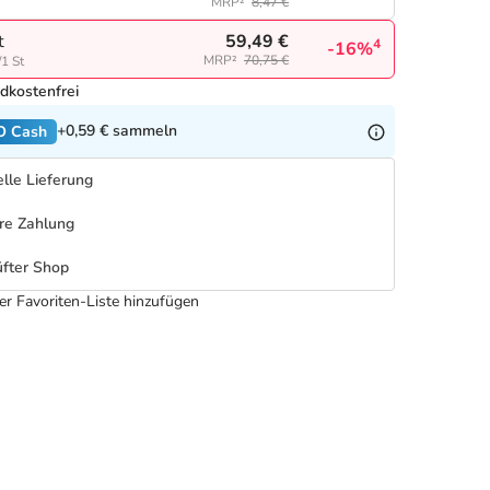
MRP²
8,47 €
59,49 €
t
4
-16%
MRP²
70,75 €
/1 St
dkostenfrei
+0,59 €
sammeln
O Cash
lle Lieferung
re Zahlung
fter Shop
er Favoriten-Liste hinzufügen