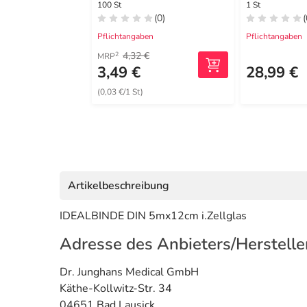
100 St
1 St
(0)
(
Pflichtangaben
Pflichtangaben
4,32 €
2
MRP
3,49 €
28,99 €
(0,03 €/1 St)
Artikelbeschreibung
IDEALBINDE DIN 5mx12cm i.Zellglas
Adresse des Anbieters/Herstelle
Dr. Junghans Medical GmbH
Käthe-Kollwitz-Str. 34
04651 Bad Lausick