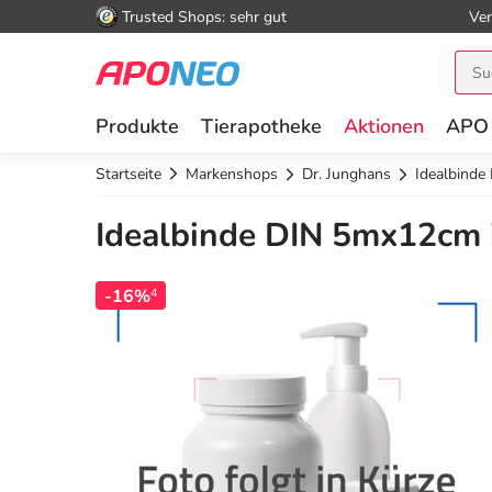
Trusted Shops: sehr gut
Ver
Produkte
Tierapotheke
Aktionen
APO
Startseite
Markenshops
Dr. Junghans
Idealbinde
Idealbinde DIN 5mx12cm i
-16%
4