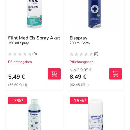
Flint Med Eis Spray Akut
Eisspray
150 ml Spray
200 ml Spray
(0)
(0)
Pflichtangaben
Pflichtangaben
9,95 €
2
MRP
5,49 €
8,49 €
(36,60 €/1 l)
(42,45 €/1 l)
-7%
-15%
4
4