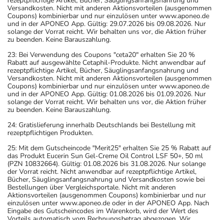
rezeptpflichtige Artikel, Bücher, Säuglingsanfangsnahrung und
Versandkosten. Nicht mit anderen Aktionsvorteilen (ausgenommen
Coupons) kombinierbar und nur einzulösen unter www.aponeo.de
und in der APONEO App. Gültig: 29.07.2026 bis 09.08.2026. Nur
solange der Vorrat reicht. Wir behalten uns vor, die Aktion früher
zu beenden. Keine Barauszahlung.
23: Bei Verwendung des Coupons "ceta20" erhalten Sie 20 %
Rabatt auf ausgewählte Cetaphil-Produkte. Nicht anwendbar auf
rezeptpflichtige Artikel, Bücher, Säuglingsanfangsnahrung und
Versandkosten. Nicht mit anderen Aktionsvorteilen (ausgenommen
Coupons) kombinierbar und nur einzulösen unter www.aponeo.de
und in der APONEO App. Gültig: 01.08.2026 bis 01.09.2026. Nur
solange der Vorrat reicht. Wir behalten uns vor, die Aktion früher
zu beenden. Keine Barauszahlung.
24: Gratislieferung innerhalb Deutschlands bei Bestellung mit
rezeptpflichtigen Produkten.
25: Mit dem Gutscheincode "Merit25" erhalten Sie 25 % Rabatt auf
das Produkt Eucerin Sun Gel-Creme Oil Control LSF 50+, 50 ml
(PZN 10832664). Gültig: 01.08.2026 bis 31.08.2026. Nur solange
der Vorrat reicht. Nicht anwendbar auf rezeptpflichtige Artikel,
Bücher, Säuglingsanfangsnahrung und Versandkosten sowie bei
Bestellungen über Vergleichsportale. Nicht mit anderen
Aktionsvorteilen (ausgenommen Coupons) kombinierbar und nur
einzulösen unter www.aponeo.de oder in der APONEO App. Nach
Eingabe des Gutscheincodes im Warenkorb, wird der Wert des
Vorteils automatisch vom Rechnungsbetrag abgezogen. Wir