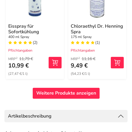
Eisspray für
Chloraethyl Dr. Henning
Sofortkühlung
Spra
400 ml Spray
175 ml Spray
(2)
(1)
Pflichtangaben
Pflichtangaben
11,79 €
11,16 €
2
2
MRP
MRP
10,99 €
9,49 €
(27,47 €/1 l)
(54,23 €/1 l)
Weitere Produkte anzeigen
Artikelbeschreibung