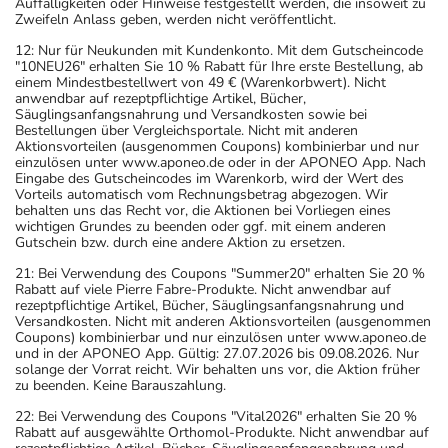
Auffälligkeiten oder Hinweise festgestellt werden, die insoweit zu
Zweifeln Anlass geben, werden nicht veröffentlicht.
12: Nur für Neukunden mit Kundenkonto. Mit dem Gutscheincode
"10NEU26" erhalten Sie 10 % Rabatt für Ihre erste Bestellung, ab
einem Mindestbestellwert von 49 € (Warenkorbwert). Nicht
anwendbar auf rezeptpflichtige Artikel, Bücher,
Säuglingsanfangsnahrung und Versandkosten sowie bei
Bestellungen über Vergleichsportale. Nicht mit anderen
Aktionsvorteilen (ausgenommen Coupons) kombinierbar und nur
einzulösen unter www.aponeo.de oder in der APONEO App. Nach
Eingabe des Gutscheincodes im Warenkorb, wird der Wert des
Vorteils automatisch vom Rechnungsbetrag abgezogen. Wir
behalten uns das Recht vor, die Aktionen bei Vorliegen eines
wichtigen Grundes zu beenden oder ggf. mit einem anderen
Gutschein bzw. durch eine andere Aktion zu ersetzen.
21: Bei Verwendung des Coupons "Summer20" erhalten Sie 20 %
Rabatt auf viele Pierre Fabre-Produkte. Nicht anwendbar auf
rezeptpflichtige Artikel, Bücher, Säuglingsanfangsnahrung und
Versandkosten. Nicht mit anderen Aktionsvorteilen (ausgenommen
Coupons) kombinierbar und nur einzulösen unter www.aponeo.de
und in der APONEO App. Gültig: 27.07.2026 bis 09.08.2026. Nur
solange der Vorrat reicht. Wir behalten uns vor, die Aktion früher
zu beenden. Keine Barauszahlung.
22: Bei Verwendung des Coupons "Vital2026" erhalten Sie 20 %
Rabatt auf ausgewählte Orthomol-Produkte. Nicht anwendbar auf