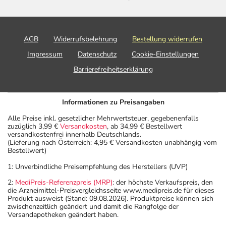
AGB
Widerrufsbelehrung
Bestellung widerrufen
Impressum
Datenschutz
Cookie-Einstellungen
Barrierefreiheitserklärung
Informationen zu Preisangaben
Alle Preise inkl. gesetzlicher Mehrwertsteuer, gegebenenfalls
zuzüglich 3,99 €
Versandkosten
, ab 34,99 € Bestellwert
versandkostenfrei innerhalb Deutschlands.
(Lieferung nach Österreich: 4,95 € Versandkosten unabhängig vom
Bestellwert)
1: Unverbindliche Preisempfehlung des Herstellers (UVP)
2:
MediPreis-Referenzpreis (MRP)
: der höchste Verkaufspreis, den
die Arzneimittel-Preisvergleichsseite www.medipreis.de für dieses
Produkt ausweist (Stand: 09.08.2026). Produktpreise können sich
zwischenzeitlich geändert und damit die Rangfolge der
Versandapotheken geändert haben.