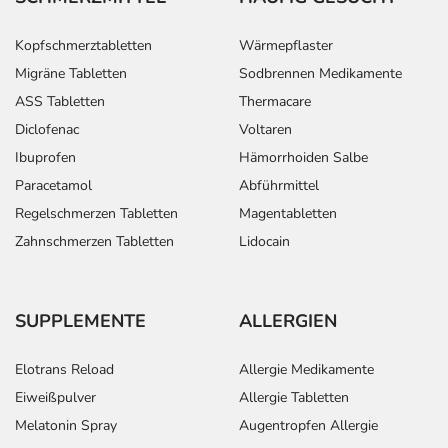
Kopfschmerztabletten
Wärmepflaster
Migräne Tabletten
Sodbrennen Medikamente
ASS Tabletten
Thermacare
Diclofenac
Voltaren
Ibuprofen
Hämorrhoiden Salbe
Paracetamol
Abführmittel
Regelschmerzen Tabletten
Magentabletten
Zahnschmerzen Tabletten
Lidocain
SUPPLEMENTE
ALLERGIEN
Elotrans Reload
Allergie Medikamente
Eiweißpulver
Allergie Tabletten
Melatonin Spray
Augentropfen Allergie