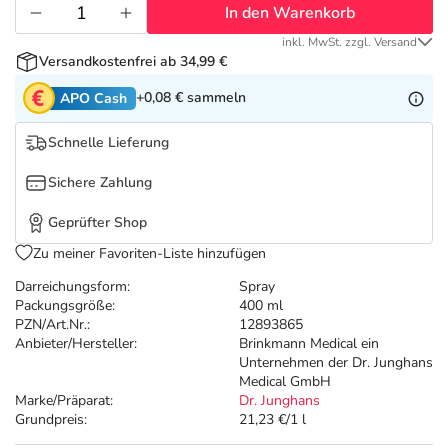
Refluthin, Lasea & Carmenthin Deals
Sport & Fitness
Täglich gut versorgt
In den Warenkorb
inkl. MwSt. zzgl. Versand
Salus Deals
Tierapotheke
Versandkostenfrei ab 34,99 €
+0,08 €
sammeln
APO Cash
Vitamine & Mineralstoffe
Schnelle Lieferung
Marken
Sichere Zahlung
Geprüfter Shop
Zu meiner Favoriten-Liste hinzufügen
Darreichungsform:
Spray
Packungsgröße:
400 ml
PZN/Art.Nr.:
12893865
Anbieter/Hersteller:
Brinkmann Medical ein
Unternehmen der Dr. Junghans
Medical GmbH
Marke/Präparat:
Dr. Junghans
Grundpreis:
21,23 €/1 l