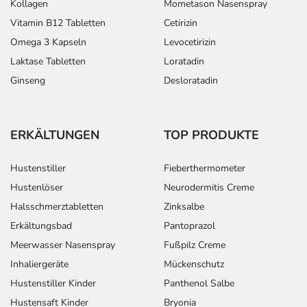
Kollagen
Mometason Nasenspray
Vitamin B12 Tabletten
Cetirizin
Omega 3 Kapseln
Levocetirizin
Laktase Tabletten
Loratadin
Ginseng
Desloratadin
ERKÄLTUNGEN
TOP PRODUKTE
Hustenstiller
Fieberthermometer
Hustenlöser
Neurodermitis Creme
Halsschmerztabletten
Zinksalbe
Erkältungsbad
Pantoprazol
Meerwasser Nasenspray
Fußpilz Creme
Inhaliergeräte
Mückenschutz
Hustenstiller Kinder
Panthenol Salbe
Hustensaft Kinder
Bryonia