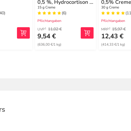
0,5 %, Hydrocortison 5
0,5% Creme
mg/g, wirksam bei
akuten
15 g Creme
30 g Creme
(40)
(6)
(11
Hautentzündungen
Hautentzün
Pflichtangaben
Pflichtangaben
11,02 €
15,97 €
1
2
UVP
MRP
9,54 €
12,43 €
(636,00 €/1 kg)
(414,33 €/1 kg)
rs