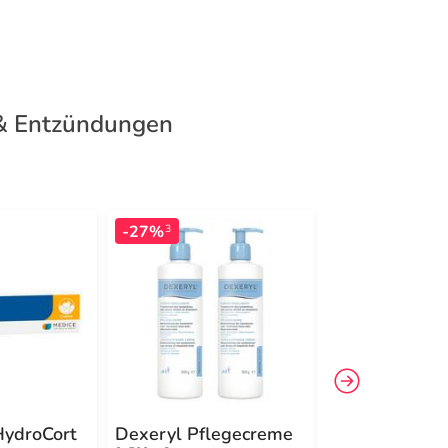
 & Entzündungen
-27%
-27%
3
4
HydroCort
Dexeryl Pflegecreme
Salviathymol