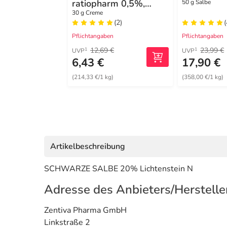
ratiopharm 0,5%,
50 g Salbe
Creme
30 g Creme
(2)
Pflichtangaben
Pflichtangaben
12,69 €
23,99 €
1
1
UVP
UVP
6,43 €
17,90 €
(214,33 €/1 kg)
(358,00 €/1 kg)
Artikelbeschreibung
SCHWARZE SALBE 20% Lichtenstein N
Adresse des Anbieters/Herstelle
Zentiva Pharma GmbH
Linkstraße 2