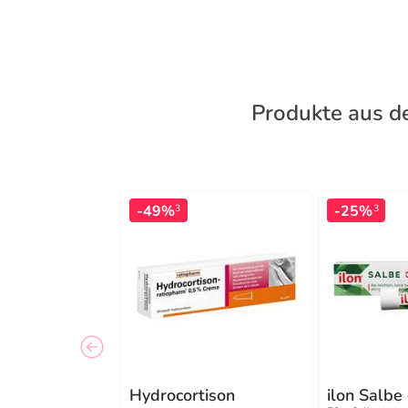
Produkte aus d
-49%
-25%
3
3
Hydrocortison
ilon Salbe 