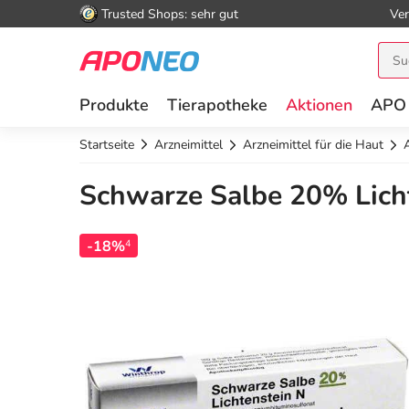
Trusted Shops: sehr gut
Ver
Produkte
Tierapotheke
Aktionen
APO
Startseite
Arzneimittel
Arzneimittel für die Haut
Schwarze Salbe 20% Licht
-18%
4