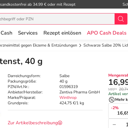
sandkostenfrei ab 34.99 € oder mit Rezept
Sc
 Cash
Services
Rezept einlösen
APO Cash Deals
Arzneimittel gegen Ekzeme & Entzündungen
Schwarze Salbe 20% Lic
enst, 40 g
Mengenrab
Darreichungsform:
Salbe
16,9
Packungsgröße:
40 g
PZN/Art.Nr.:
01596319
20,7
MRP²
Anbieter/Hersteller:
Zentiva Pharma GmbH
Artikel ve
Marke/Präparat:
Winthrop
Mehr k
Grundpreis:
424,75 €/1 kg
-2%
16,6
Zur Artikelbeschreibung