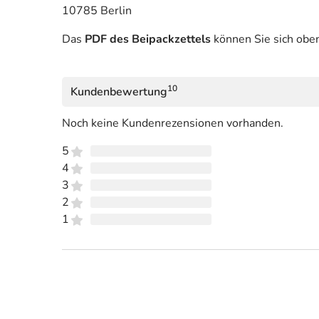
10785 Berlin
Das
PDF des Beipackzettels
können Sie sich obe
10
Kundenbewertung
Noch keine Kundenrezensionen vorhanden.
5
4
3
2
1