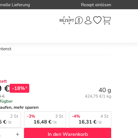
hnelle Lieferung
Rezept einlösen
htenst
att
9 €
-18%
4
40 g
Grundpreis:
4 €
424,75 €/1 kg
rfügbar
aufen, mehr sparen
2 St
-3%
3 St
-4%
4 St
5 €
16,48 €
16,31 €
/ St
/ St
/ St
In den Warenkorb