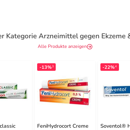
er Kategorie Arzneimittel gegen Ekzeme
Alle Produkte anzeigen
-13%
-22%
3
4
classic
FeniHydrocort Creme
Soventol® 