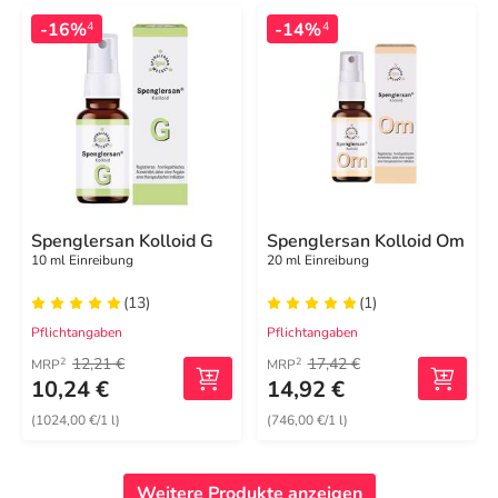
-16%
-14%
4
4
Spenglersan Kolloid G
Spenglersan Kolloid Om
10 ml Einreibung
20 ml Einreibung
(13)
(1)
Pflichtangaben
Pflichtangaben
12,21 €
17,42 €
2
2
MRP
MRP
10,24 €
14,92 €
(1024,00 €/1 l)
(746,00 €/1 l)
Weitere Produkte anzeigen