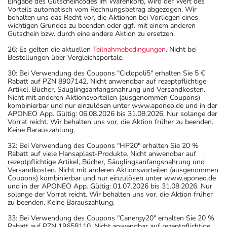
Eingabe des Gutscheincodes im Warenkorb, wird der Wert des
Vorteils automatisch vom Rechnungsbetrag abgezogen. Wir
behalten uns das Recht vor, die Aktionen bei Vorliegen eines
wichtigen Grundes zu beenden oder ggf. mit einem anderen
Gutschein bzw. durch eine andere Aktion zu ersetzen.
26: Es gelten die aktuellen
Teilnahmebedingungen
. Nicht bei
Bestellungen über Vergleichsportale.
30: Bei Verwendung des Coupons "Ciclopoli5" erhalten Sie 5 €
Rabatt auf PZN 8907142. Nicht anwendbar auf rezeptpflichtige
Artikel, Bücher, Säuglingsanfangsnahrung und Versandkosten.
Nicht mit anderen Aktionsvorteilen (ausgenommen Coupons)
kombinierbar und nur einzulösen unter www.aponeo.de und in der
APONEO App. Gültig: 06.08.2026 bis 31.08.2026. Nur solange der
Vorrat reicht. Wir behalten uns vor, die Aktion früher zu beenden.
Keine Barauszahlung.
32: Bei Verwendung des Coupons "HP20" erhalten Sie 20 %
Rabatt auf viele Hansaplast-Produkte. Nicht anwendbar auf
rezeptpflichtige Artikel, Bücher, Säuglingsanfangsnahrung und
Versandkosten. Nicht mit anderen Aktionsvorteilen (ausgenommen
Coupons) kombinierbar und nur einzulösen unter www.aponeo.de
und in der APONEO App. Gültig: 01.07.2026 bis 31.08.2026. Nur
solange der Vorrat reicht. Wir behalten uns vor, die Aktion früher
zu beenden. Keine Barauszahlung.
33: Bei Verwendung des Coupons "Canergy20" erhalten Sie 20 %
Rabatt auf PZN 19658110. Nicht anwendbar auf rezeptpflichtige