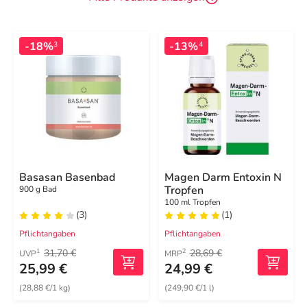
-18%
-13%
3
4
Basasan Basenbad
Magen Darm Entoxin N
Tropfen
900 g Bad
100 ml Tropfen
(3)
(1)
Pflichtangaben
Pflichtangaben
31,70 €
28,69 €
1
2
UVP
MRP
25,99 €
24,99 €
(28,88 €/1 kg)
(249,90 €/1 l)