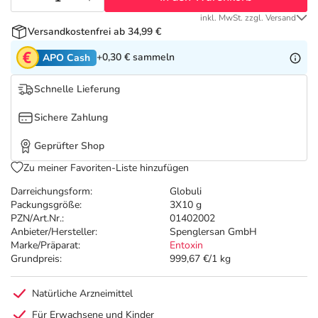
Refluthin, Lasea & Carmenthin Deals
Sport & Fitness
Täglich gut versorgt
inkl. MwSt. zzgl. Versand
Versandkostenfrei ab 34,99 €
Salus Deals
Tierapotheke
+0,30 €
sammeln
APO Cash
Vitamine & Mineralstoffe
Schnelle Lieferung
Sichere Zahlung
Marken
Geprüfter Shop
Zu meiner Favoriten-Liste hinzufügen
Darreichungsform:
Globuli
Packungsgröße:
3X10 g
PZN/Art.Nr.:
01402002
Anbieter/Hersteller:
Spenglersan GmbH
Marke/Präparat:
Entoxin
Grundpreis:
999,67 €/1 kg
Natürliche Arzneimittel
Für Erwachsene und Kinder