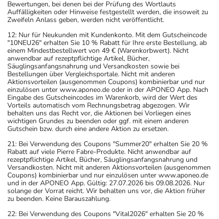
Bewertungen, bei denen bei der Prüfung des Wortlauts
Auffälligkeiten oder Hinweise festgestellt werden, die insoweit zu
Zweifeln Anlass geben, werden nicht veröffentlicht.
12: Nur für Neukunden mit Kundenkonto. Mit dem Gutscheincode
"10NEU26" erhalten Sie 10 % Rabatt für Ihre erste Bestellung, ab
einem Mindestbestellwert von 49 € (Warenkorbwert). Nicht
anwendbar auf rezeptpflichtige Artikel, Bücher,
Säuglingsanfangsnahrung und Versandkosten sowie bei
Bestellungen über Vergleichsportale. Nicht mit anderen
Aktionsvorteilen (ausgenommen Coupons) kombinierbar und nur
einzulösen unter www.aponeo.de oder in der APONEO App. Nach
Eingabe des Gutscheincodes im Warenkorb, wird der Wert des
Vorteils automatisch vom Rechnungsbetrag abgezogen. Wir
behalten uns das Recht vor, die Aktionen bei Vorliegen eines
wichtigen Grundes zu beenden oder ggf. mit einem anderen
Gutschein bzw. durch eine andere Aktion zu ersetzen.
21: Bei Verwendung des Coupons "Summer20" erhalten Sie 20 %
Rabatt auf viele Pierre Fabre-Produkte. Nicht anwendbar auf
rezeptpflichtige Artikel, Bücher, Säuglingsanfangsnahrung und
Versandkosten. Nicht mit anderen Aktionsvorteilen (ausgenommen
Coupons) kombinierbar und nur einzulösen unter www.aponeo.de
und in der APONEO App. Gültig: 27.07.2026 bis 09.08.2026. Nur
solange der Vorrat reicht. Wir behalten uns vor, die Aktion früher
zu beenden. Keine Barauszahlung.
22: Bei Verwendung des Coupons "Vital2026" erhalten Sie 20 %