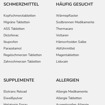
SCHMERZMITTEL
HÄUFIG GESUCHT
Kopfschmerztabletten
Wärmepflaster
Migräne Tabletten
Sodbrennen Medikamente
ASS Tabletten
Thermacare
Diclofenac
Voltaren
Ibuprofen
Hämorrhoiden Salbe
Paracetamol
Abführmittel
Regelschmerzen Tabletten
Magentabletten
Zahnschmerzen Tabletten
Lidocain
SUPPLEMENTE
ALLERGIEN
Elotrans Reload
Allergie Medikamente
Eiweißpulver
Allergie Tabletten
Melatonin Spray
Augentropfen Allergie