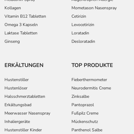
Kollagen
Mometason Nasenspray
Vitamin B12 Tabletten
Cetirizin
Omega 3 Kapseln
Levocetirizin
Laktase Tabletten
Loratadin
Ginseng
Desloratadin
ERKÄLTUNGEN
TOP PRODUKTE
Hustenstiller
Fieberthermometer
Hustenlöser
Neurodermitis Creme
Halsschmerztabletten
Zinksalbe
Erkältungsbad
Pantoprazol
Meerwasser Nasenspray
Fußpilz Creme
Inhaliergeräte
Mückenschutz
Hustenstiller Kinder
Panthenol Salbe