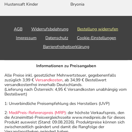
Hustensaft Kinder
Bryonia
AGB
Widerrufsbelehrung
Bestellung widerrufen
Impressum
Datenschutz
Cookie-Einstellungen
Barrierefreiheitserklärung
Informationen zu Preisangaben
Alle Preise inkl. gesetzlicher Mehrwertsteuer, gegebenenfalls
zuzüglich 3,99 €
Versandkosten
, ab 34,99 € Bestellwert
versandkostenfrei innerhalb Deutschlands.
(Lieferung nach Österreich: 4,95 € Versandkosten unabhängig vom
Bestellwert)
1: Unverbindliche Preisempfehlung des Herstellers (UVP)
2:
MediPreis-Referenzpreis (MRP)
: der höchste Verkaufspreis, den
die Arzneimittel-Preisvergleichsseite www.medipreis.de für dieses
Produkt ausweist (Stand: 09.08.2026). Produktpreise können sich
zwischenzeitlich geändert und damit die Rangfolge der
Versandapotheken geändert haben.