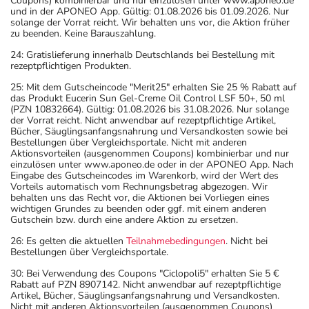
Coupons) kombinierbar und nur einzulösen unter www.aponeo.de
und in der APONEO App. Gültig: 01.08.2026 bis 01.09.2026. Nur
solange der Vorrat reicht. Wir behalten uns vor, die Aktion früher
zu beenden. Keine Barauszahlung.
24: Gratislieferung innerhalb Deutschlands bei Bestellung mit
rezeptpflichtigen Produkten.
25: Mit dem Gutscheincode "Merit25" erhalten Sie 25 % Rabatt auf
das Produkt Eucerin Sun Gel-Creme Oil Control LSF 50+, 50 ml
(PZN 10832664). Gültig: 01.08.2026 bis 31.08.2026. Nur solange
der Vorrat reicht. Nicht anwendbar auf rezeptpflichtige Artikel,
Bücher, Säuglingsanfangsnahrung und Versandkosten sowie bei
Bestellungen über Vergleichsportale. Nicht mit anderen
Aktionsvorteilen (ausgenommen Coupons) kombinierbar und nur
einzulösen unter www.aponeo.de oder in der APONEO App. Nach
Eingabe des Gutscheincodes im Warenkorb, wird der Wert des
Vorteils automatisch vom Rechnungsbetrag abgezogen. Wir
behalten uns das Recht vor, die Aktionen bei Vorliegen eines
wichtigen Grundes zu beenden oder ggf. mit einem anderen
Gutschein bzw. durch eine andere Aktion zu ersetzen.
26: Es gelten die aktuellen
Teilnahmebedingungen
. Nicht bei
Bestellungen über Vergleichsportale.
30: Bei Verwendung des Coupons "Ciclopoli5" erhalten Sie 5 €
Rabatt auf PZN 8907142. Nicht anwendbar auf rezeptpflichtige
Artikel, Bücher, Säuglingsanfangsnahrung und Versandkosten.
Nicht mit anderen Aktionsvorteilen (ausgenommen Coupons)