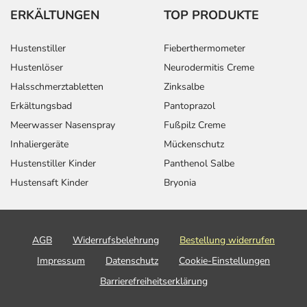
ERKÄLTUNGEN
TOP PRODUKTE
Hustenstiller
Fieberthermometer
Hustenlöser
Neurodermitis Creme
Halsschmerztabletten
Zinksalbe
Erkältungsbad
Pantoprazol
Meerwasser Nasenspray
Fußpilz Creme
Inhaliergeräte
Mückenschutz
Hustenstiller Kinder
Panthenol Salbe
Hustensaft Kinder
Bryonia
AGB
Widerrufsbelehrung
Bestellung widerrufen
Impressum
Datenschutz
Cookie-Einstellungen
Barrierefreiheitserklärung