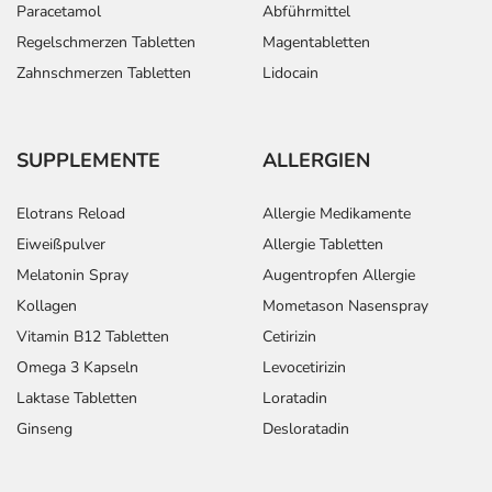
Paracetamol
Abführmittel
Regelschmerzen Tabletten
Magentabletten
Zahnschmerzen Tabletten
Lidocain
SUPPLEMENTE
ALLERGIEN
Elotrans Reload
Allergie Medikamente
Eiweißpulver
Allergie Tabletten
Melatonin Spray
Augentropfen Allergie
Kollagen
Mometason Nasenspray
Vitamin B12 Tabletten
Cetirizin
Omega 3 Kapseln
Levocetirizin
Laktase Tabletten
Loratadin
Ginseng
Desloratadin