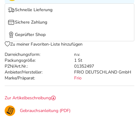
Refluthin, Lasea & Carmenthin Deals
Sport & Fitness
Täglich gut versorgt
Schnelle Lieferung
Salus Deals
Tierapotheke
Sichere Zahlung
Geprüfter Shop
Vitamine & Mineralstoffe
Zu meiner Favoriten-Liste hinzufügen
Marken
Darreichungsform:
n.v.
Packungsgröße:
1 St
PZN/Art.Nr.:
01352497
Anbieter/Hersteller:
FRIO DEUTSCHLAND GmbH
Marke/Präparat:
Frio
Zur Artikelbeschreibung
Gebrauchsanleitung (PDF)