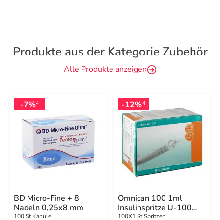
Produkte aus der Kategorie Zubehör
Alle Produkte anzeigen
-7%
-12%
4
4
BD Micro-Fine + 8
Omnican 100 1ml
Nadeln 0,25x8 mm
Insulinspritze U-100
0,30x12 mm
100 St Kanüle
100X1 St Spritzen