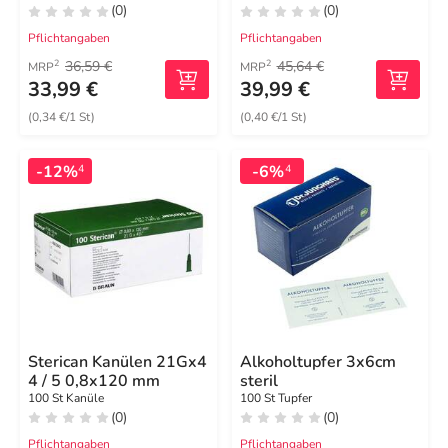
(0)
(0)
Pflichtangaben
Pflichtangaben
36,59 €
45,64 €
2
2
MRP
MRP
33,99 €
39,99 €
(0,34 €/1 St)
(0,40 €/1 St)
-12%
-6%
4
4
Sterican Kanülen 21Gx4
Alkoholtupfer 3x6cm
4 / 5 0,8x120 mm
steril
100 St Kanüle
100 St Tupfer
(0)
(0)
Pflichtangaben
Pflichtangaben