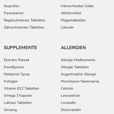
Ibuprofen
Hämorrhoiden Salbe
Paracetamol
Abführmittel
Regelschmerzen Tabletten
Magentabletten
Zahnschmerzen Tabletten
Lidocain
SUPPLEMENTE
ALLERGIEN
Elotrans Reload
Allergie Medikamente
Eiweißpulver
Allergie Tabletten
Melatonin Spray
Augentropfen Allergie
Kollagen
Mometason Nasenspray
Vitamin B12 Tabletten
Cetirizin
Omega 3 Kapseln
Levocetirizin
Laktase Tabletten
Loratadin
Ginseng
Desloratadin