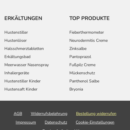
ERKÄLTUNGEN
TOP PRODUKTE
Hustenstiller
Fieberthermometer
Hustenlöser
Neurodermitis Creme
Halsschmerztabletten
Zinksalbe
Erkältungsbad
Pantoprazol
Meerwasser Nasenspray
Fußpilz Creme
Inhaliergeräte
Mückenschutz
Hustenstiller Kinder
Panthenol Salbe
Hustensaft Kinder
Bryonia
AGB
Widerrufsbelehrung
Bestellung widerrufen
Impressum
Datenschutz
Cookie-Einstellungen