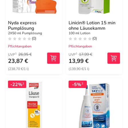
Nyda express
Linicin® Lotion 15 min
Pumplösung
ohne Läusekamm
2X50 ml Pumplösung
100 ml Lotion
(0)
(0)
Pflichtangaben
Pflichtangaben
26,95 €
17,99 €
1
1
UVP
UVP
23,87 €
13,99 €
(238,70 €/1 l)
(139,90 €/1 l)
-22%
-5%
3
3