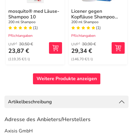
mosquito® med Läuse-
Licener gegen
Shampoo 10
Kopfläuse Shampoo
Maxi-Packung
200 ml Shampoo
200 ml Shampoo
(1)
(1)
Pflichtangaben
Pflichtangaben
30,50 €
30,90 €
1
1
UVP
UVP
23,87 €
29,34 €
(119,35 €/1 l)
(146,70 €/1 l)
Weitere Produkte anzeigen
Artikelbeschreibung
Adresse des Anbieters/Herstellers
Axisis GmbH