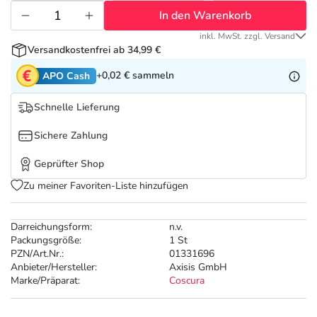
Refluthin, Lasea & Carmenthin Deals
Sport & Fitness
Täglich gut versorgt
In den Warenkorb
inkl. MwSt. zzgl. Versand
Salus Deals
Tierapotheke
Versandkostenfrei ab 34,99 €
+0,02 €
sammeln
APO Cash
Vitamine & Mineralstoffe
Schnelle Lieferung
Marken
Sichere Zahlung
Geprüfter Shop
Zu meiner Favoriten-Liste hinzufügen
Darreichungsform:
n.v.
Packungsgröße:
1 St
PZN/Art.Nr.:
01331696
Anbieter/Hersteller:
Axisis GmbH
Marke/Präparat:
Coscura