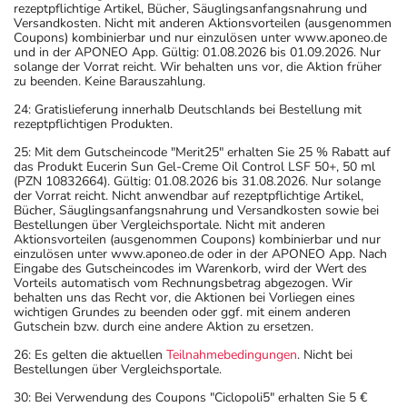
rezeptpflichtige Artikel, Bücher, Säuglingsanfangsnahrung und
Versandkosten. Nicht mit anderen Aktionsvorteilen (ausgenommen
Coupons) kombinierbar und nur einzulösen unter www.aponeo.de
und in der APONEO App. Gültig: 01.08.2026 bis 01.09.2026. Nur
solange der Vorrat reicht. Wir behalten uns vor, die Aktion früher
zu beenden. Keine Barauszahlung.
24: Gratislieferung innerhalb Deutschlands bei Bestellung mit
rezeptpflichtigen Produkten.
25: Mit dem Gutscheincode "Merit25" erhalten Sie 25 % Rabatt auf
das Produkt Eucerin Sun Gel-Creme Oil Control LSF 50+, 50 ml
(PZN 10832664). Gültig: 01.08.2026 bis 31.08.2026. Nur solange
der Vorrat reicht. Nicht anwendbar auf rezeptpflichtige Artikel,
Bücher, Säuglingsanfangsnahrung und Versandkosten sowie bei
Bestellungen über Vergleichsportale. Nicht mit anderen
Aktionsvorteilen (ausgenommen Coupons) kombinierbar und nur
einzulösen unter www.aponeo.de oder in der APONEO App. Nach
Eingabe des Gutscheincodes im Warenkorb, wird der Wert des
Vorteils automatisch vom Rechnungsbetrag abgezogen. Wir
behalten uns das Recht vor, die Aktionen bei Vorliegen eines
wichtigen Grundes zu beenden oder ggf. mit einem anderen
Gutschein bzw. durch eine andere Aktion zu ersetzen.
26: Es gelten die aktuellen
Teilnahmebedingungen
. Nicht bei
Bestellungen über Vergleichsportale.
30: Bei Verwendung des Coupons "Ciclopoli5" erhalten Sie 5 €