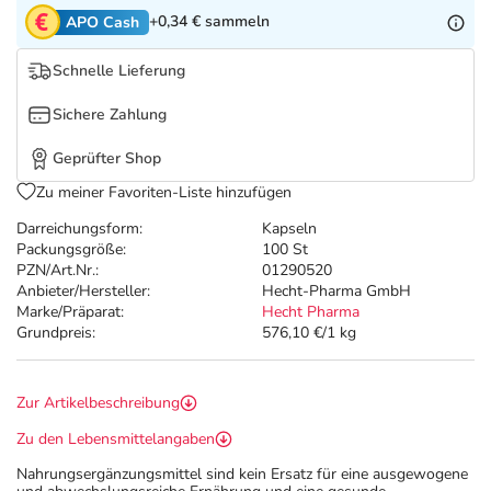
Refluthin, Lasea & Carmenthin Deals
Sport & Fitness
Täglich gut versorgt
+0,34 €
sammeln
APO Cash
Salus Deals
Tierapotheke
Schnelle Lieferung
Sichere Zahlung
Vitamine & Mineralstoffe
Geprüfter Shop
Marken
Zu meiner Favoriten-Liste hinzufügen
Darreichungsform:
Kapseln
Packungsgröße:
100 St
PZN/Art.Nr.:
01290520
Anbieter/Hersteller:
Hecht-Pharma GmbH
Marke/Präparat:
Hecht Pharma
Grundpreis:
576,10 €/1 kg
Zur Artikelbeschreibung
Zu den Lebensmittelangaben
Nahrungsergänzungsmittel sind kein Ersatz für eine ausgewogene