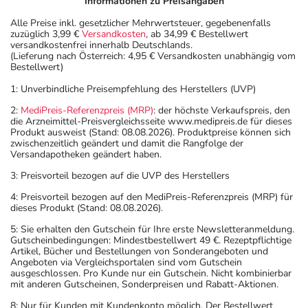
Informationen zu Preisangaben
Alle Preise inkl. gesetzlicher Mehrwertsteuer, gegebenenfalls
zuzüglich 3,99 €
Versandkosten
, ab 34,99 € Bestellwert
versandkostenfrei innerhalb Deutschlands.
(Lieferung nach Österreich: 4,95 € Versandkosten unabhängig vom
Bestellwert)
1: Unverbindliche Preisempfehlung des Herstellers (UVP)
2:
MediPreis-Referenzpreis (MRP)
: der höchste Verkaufspreis, den
die Arzneimittel-Preisvergleichsseite www.medipreis.de für dieses
Produkt ausweist (Stand: 08.08.2026). Produktpreise können sich
zwischenzeitlich geändert und damit die Rangfolge der
Versandapotheken geändert haben.
3: Preisvorteil bezogen auf die UVP des Herstellers
4: Preisvorteil bezogen auf den MediPreis-Referenzpreis (MRP) für
dieses Produkt (Stand: 08.08.2026).
5: Sie erhalten den Gutschein für Ihre erste Newsletteranmeldung.
Gutscheinbedingungen: Mindestbestellwert 49 €. Rezeptpflichtige
Artikel, Bücher und Bestellungen von Sonderangeboten und
Angeboten via Vergleichsportalen sind vom Gutschein
ausgeschlossen. Pro Kunde nur ein Gutschein. Nicht kombinierbar
mit anderen Gutscheinen, Sonderpreisen und Rabatt-Aktionen.
8: Nur für Kunden mit Kundenkonto möglich. Der Bestellwert