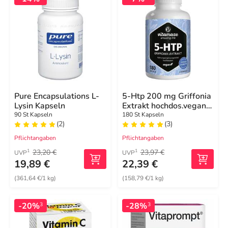
Pure Encapsulations L-
5-Htp 200 mg Griffonia
Lysin Kapseln
Extrakt hochdos.vegan
Kapseln
90 St Kapseln
180 St Kapseln
(2)
(3)
Pflichtangaben
Pflichtangaben
23,20 €
23,97 €
1
1
UVP
UVP
19,89 €
22,39 €
(361,64 €/1 kg)
(158,79 €/1 kg)
-20%
-28%
3
3