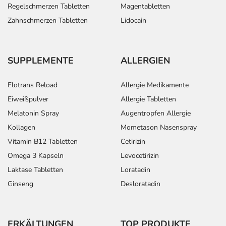
Regelschmerzen Tabletten
Magentabletten
Zahnschmerzen Tabletten
Lidocain
SUPPLEMENTE
ALLERGIEN
Elotrans Reload
Allergie Medikamente
Eiweißpulver
Allergie Tabletten
Melatonin Spray
Augentropfen Allergie
Kollagen
Mometason Nasenspray
Vitamin B12 Tabletten
Cetirizin
Omega 3 Kapseln
Levocetirizin
Laktase Tabletten
Loratadin
Ginseng
Desloratadin
ERKÄLTUNGEN
TOP PRODUKTE