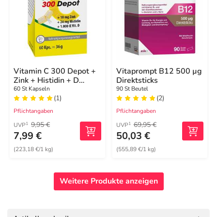
Vitamin C 300 Depot +
Vitaprompt B12 500 µg
Zink + Histidin + D
Direktsticks
Kapseln
60 St Kapseln
90 St Beutel
(1)
(2)
Pflichtangaben
Pflichtangaben
9,95 €
69,95 €
1
1
UVP
UVP
7,99 €
50,03 €
(223,18 €/1 kg)
(555,89 €/1 kg)
Weitere Produkte anzeigen