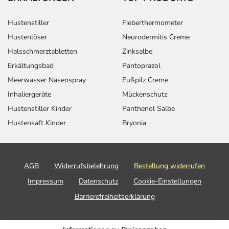
Hustenstiller
Fieberthermometer
Hustenlöser
Neurodermitis Creme
Halsschmerztabletten
Zinksalbe
Erkältungsbad
Pantoprazol
Meerwasser Nasenspray
Fußpilz Creme
Inhaliergeräte
Mückenschutz
Hustenstiller Kinder
Panthenol Salbe
Hustensaft Kinder
Bryonia
AGB
Widerrufsbelehrung
Bestellung widerrufen
Impressum
Datenschutz
Cookie-Einstellungen
Barrierefreiheitserklärung