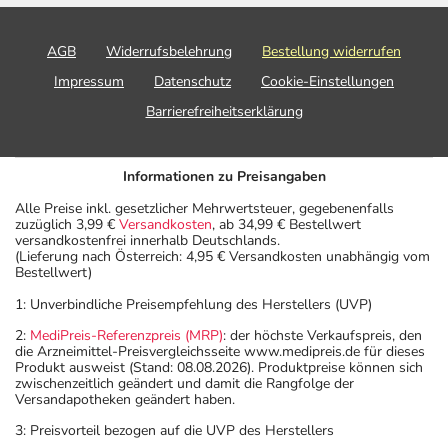
AGB
Widerrufsbelehrung
Bestellung widerrufen
Impressum
Datenschutz
Cookie-Einstellungen
Barrierefreiheitserklärung
Informationen zu Preisangaben
Alle Preise inkl. gesetzlicher Mehrwertsteuer, gegebenenfalls
zuzüglich 3,99 €
Versandkosten
, ab 34,99 € Bestellwert
versandkostenfrei innerhalb Deutschlands.
(Lieferung nach Österreich: 4,95 € Versandkosten unabhängig vom
Bestellwert)
1: Unverbindliche Preisempfehlung des Herstellers (UVP)
2:
MediPreis-Referenzpreis (MRP)
: der höchste Verkaufspreis, den
die Arzneimittel-Preisvergleichsseite www.medipreis.de für dieses
Produkt ausweist (Stand: 08.08.2026). Produktpreise können sich
zwischenzeitlich geändert und damit die Rangfolge der
Versandapotheken geändert haben.
3: Preisvorteil bezogen auf die UVP des Herstellers