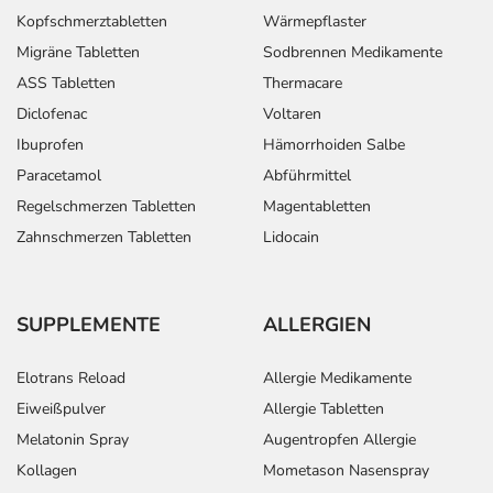
Kopfschmerztabletten
Wärmepflaster
Migräne Tabletten
Sodbrennen Medikamente
ASS Tabletten
Thermacare
Diclofenac
Voltaren
Ibuprofen
Hämorrhoiden Salbe
Paracetamol
Abführmittel
Regelschmerzen Tabletten
Magentabletten
Zahnschmerzen Tabletten
Lidocain
SUPPLEMENTE
ALLERGIEN
Elotrans Reload
Allergie Medikamente
Eiweißpulver
Allergie Tabletten
Melatonin Spray
Augentropfen Allergie
Kollagen
Mometason Nasenspray