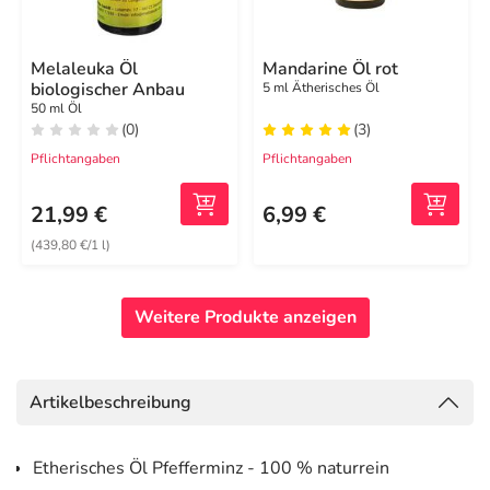
Melaleuka Öl
Mandarine Öl rot
biologischer Anbau
5 ml Ätherisches Öl
50 ml Öl
(0)
(3)
Pflichtangaben
Pflichtangaben
21,99 €
6,99 €
(439,80 €/1 l)
Weitere Produkte anzeigen
Artikelbeschreibung
Etherisches Öl Pfefferminz - 100 % naturrein