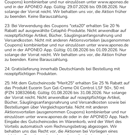
Coupons) kombinierbar und nur einzulösen unter www.aponeo.de
und in der APONEO App. Gültig: 29.07.2026 bis 09.08.2026. Nur
solange der Vorrat reicht. Wir behalten uns vor, die Aktion früher
zu beenden. Keine Barauszahlung.
23: Bei Verwendung des Coupons "ceta20" erhalten Sie 20 %
Rabatt auf ausgewählte Cetaphil-Produkte. Nicht anwendbar auf
rezeptpflichtige Artikel, Bücher, Säuglingsanfangsnahrung und
Versandkosten. Nicht mit anderen Aktionsvorteilen (ausgenommen
Coupons) kombinierbar und nur einzulösen unter www.aponeo.de
und in der APONEO App. Gültig: 01.08.2026 bis 01.09.2026. Nur
solange der Vorrat reicht. Wir behalten uns vor, die Aktion früher
zu beenden. Keine Barauszahlung.
24: Gratislieferung innerhalb Deutschlands bei Bestellung mit
rezeptpflichtigen Produkten.
25: Mit dem Gutscheincode "Merit25" erhalten Sie 25 % Rabatt auf
das Produkt Eucerin Sun Gel-Creme Oil Control LSF 50+, 50 ml
(PZN 10832664). Gültig: 01.08.2026 bis 31.08.2026. Nur solange
der Vorrat reicht. Nicht anwendbar auf rezeptpflichtige Artikel,
Bücher, Säuglingsanfangsnahrung und Versandkosten sowie bei
Bestellungen über Vergleichsportale. Nicht mit anderen
Aktionsvorteilen (ausgenommen Coupons) kombinierbar und nur
einzulösen unter www.aponeo.de oder in der APONEO App. Nach
Eingabe des Gutscheincodes im Warenkorb, wird der Wert des
Vorteils automatisch vom Rechnungsbetrag abgezogen. Wir
behalten uns das Recht vor, die Aktionen bei Vorliegen eines