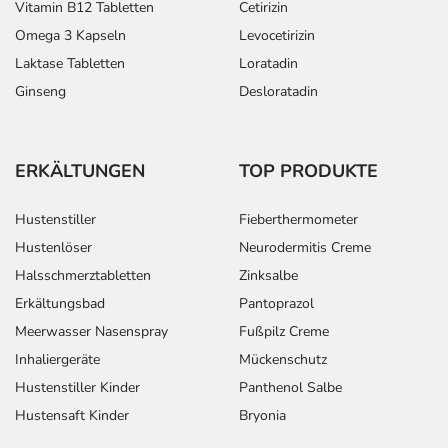
Vitamin B12 Tabletten
Cetirizin
Omega 3 Kapseln
Levocetirizin
Laktase Tabletten
Loratadin
Ginseng
Desloratadin
ERKÄLTUNGEN
TOP PRODUKTE
Hustenstiller
Fieberthermometer
Hustenlöser
Neurodermitis Creme
Halsschmerztabletten
Zinksalbe
Erkältungsbad
Pantoprazol
Meerwasser Nasenspray
Fußpilz Creme
Inhaliergeräte
Mückenschutz
Hustenstiller Kinder
Panthenol Salbe
Hustensaft Kinder
Bryonia