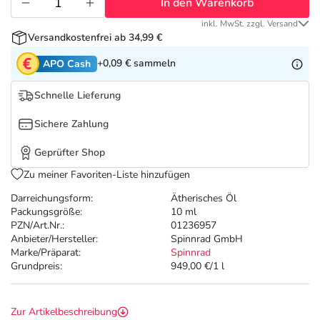
Refluthin, Lasea & Carmenthin Deals
Sport & Fitness
Täglich gut versorgt
In den Warenkorb
inkl. MwSt. zzgl. Versand
Versandkostenfrei ab 34,99 €
Salus Deals
Tierapotheke
+0,09 €
sammeln
APO Cash
Vitamine & Mineralstoffe
Schnelle Lieferung
Sichere Zahlung
Marken
Geprüfter Shop
Zu meiner Favoriten-Liste hinzufügen
Darreichungsform:
Ätherisches Öl
Packungsgröße:
10 ml
PZN/Art.Nr.:
01236957
Anbieter/Hersteller:
Spinnrad GmbH
Marke/Präparat:
Spinnrad
Grundpreis:
949,00 €/1 l
Zur Artikelbeschreibung