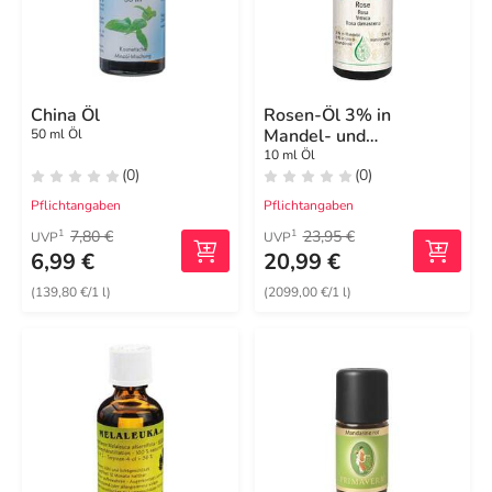
China Öl
Rosen-Öl 3% in
Mandel- und
50 ml Öl
Weizenkeimöl
10 ml Öl
(0)
(0)
Pflichtangaben
Pflichtangaben
7,80 €
23,95 €
1
1
UVP
UVP
6,99 €
20,99 €
(139,80 €/1 l)
(2099,00 €/1 l)