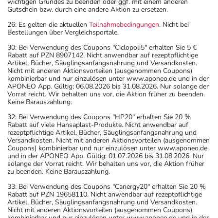
wichtigen Grundes zu beenden oder ggf. mit einem anderen
Gutschein bzw. durch eine andere Aktion zu ersetzen.
26: Es gelten die aktuellen
Teilnahmebedingungen
. Nicht bei
Bestellungen über Vergleichsportale.
30: Bei Verwendung des Coupons "Ciclopoli5" erhalten Sie 5 €
Rabatt auf PZN 8907142. Nicht anwendbar auf rezeptpflichtige
Artikel, Bücher, Säuglingsanfangsnahrung und Versandkosten.
Nicht mit anderen Aktionsvorteilen (ausgenommen Coupons)
kombinierbar und nur einzulösen unter www.aponeo.de und in der
APONEO App. Gültig: 06.08.2026 bis 31.08.2026. Nur solange der
Vorrat reicht. Wir behalten uns vor, die Aktion früher zu beenden.
Keine Barauszahlung.
32: Bei Verwendung des Coupons "HP20" erhalten Sie 20 %
Rabatt auf viele Hansaplast-Produkte. Nicht anwendbar auf
rezeptpflichtige Artikel, Bücher, Säuglingsanfangsnahrung und
Versandkosten. Nicht mit anderen Aktionsvorteilen (ausgenommen
Coupons) kombinierbar und nur einzulösen unter www.aponeo.de
und in der APONEO App. Gültig: 01.07.2026 bis 31.08.2026. Nur
solange der Vorrat reicht. Wir behalten uns vor, die Aktion früher
zu beenden. Keine Barauszahlung.
33: Bei Verwendung des Coupons "Canergy20" erhalten Sie 20 %
Rabatt auf PZN 19658110. Nicht anwendbar auf rezeptpflichtige
Artikel, Bücher, Säuglingsanfangsnahrung und Versandkosten.
Nicht mit anderen Aktionsvorteilen (ausgenommen Coupons)
kombinierbar und nur einzulösen unter www.aponeo.de und in der