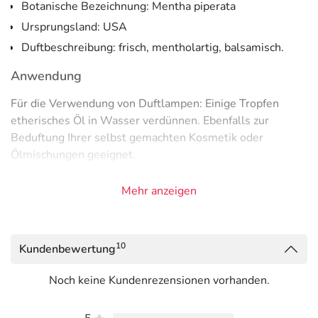
Botanische Bezeichnung: Mentha piperata
Ursprungsland: USA
Duftbeschreibung: frisch, mentholartig, balsamisch.
Anwendung
Für die Verwendung von Duftlampen: Einige Tropfen
etherisches Öl in Wasser verdünnen. Ebenfalls zur
Beduftung Ihrer selbst gemachten Kosmetik oder
Ölmischungen geeignet.
Inhaltsstoffe
Mehr anzeigen
Mentha Piperita Oil, Citral, d,l-Limonene, Eugenol,
Linalool
10
Kundenbewertung
Adresse des Anbieters/Herstellers
Noch keine Kundenrezensionen vorhanden.
Spinnrad GmbH
Bahnhofstraße 1-3