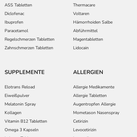
ASS Tabletten
Thermacare
Diclofenac
Voltaren
Ibuprofen
Hämorrhoiden Salbe
Paracetamol
Abführmittel
Regelschmerzen Tabletten
Magentabletten
Zahnschmerzen Tabletten
Lidocain
SUPPLEMENTE
ALLERGIEN
Elotrans Reload
Allergie Medikamente
Eiweißpulver
Allergie Tabletten
Melatonin Spray
Augentropfen Allergie
Kollagen
Mometason Nasenspray
Vitamin B12 Tabletten
Cetirizin
Omega 3 Kapseln
Levocetirizin