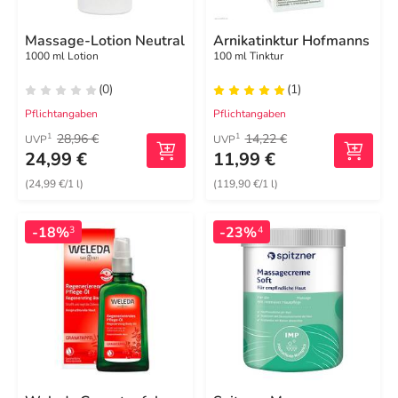
Massage-Lotion Neutral
Arnikatinktur Hofmanns
1000 ml Lotion
100 ml Tinktur
(0)
(1)
Pflichtangaben
Pflichtangaben
28,96 €
14,22 €
1
1
UVP
UVP
24,99 €
11,99 €
(24,99 €/1 l)
(119,90 €/1 l)
-18%
-23%
3
4