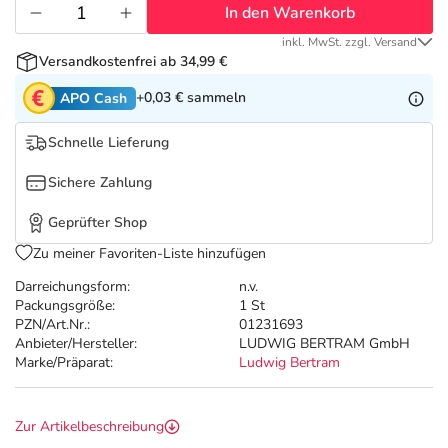
Refluthin, Lasea & Carmenthin Deals
Sport & Fitness
Täglich gut versorgt
In den Warenkorb
inkl. MwSt. zzgl. Versand
Salus Deals
Tierapotheke
Versandkostenfrei ab 34,99 €
+0,03 €
sammeln
APO Cash
Vitamine & Mineralstoffe
Schnelle Lieferung
Marken
Sichere Zahlung
Geprüfter Shop
Zu meiner Favoriten-Liste hinzufügen
Darreichungsform:
n.v.
Packungsgröße:
1 St
PZN/Art.Nr.:
01231693
Anbieter/Hersteller:
LUDWIG BERTRAM GmbH
Marke/Präparat:
Ludwig Bertram
Zur Artikelbeschreibung