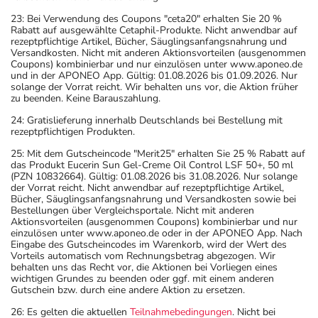
23: Bei Verwendung des Coupons "ceta20" erhalten Sie 20 %
Rabatt auf ausgewählte Cetaphil-Produkte. Nicht anwendbar auf
rezeptpflichtige Artikel, Bücher, Säuglingsanfangsnahrung und
Versandkosten. Nicht mit anderen Aktionsvorteilen (ausgenommen
Coupons) kombinierbar und nur einzulösen unter www.aponeo.de
und in der APONEO App. Gültig: 01.08.2026 bis 01.09.2026. Nur
solange der Vorrat reicht. Wir behalten uns vor, die Aktion früher
zu beenden. Keine Barauszahlung.
24: Gratislieferung innerhalb Deutschlands bei Bestellung mit
rezeptpflichtigen Produkten.
25: Mit dem Gutscheincode "Merit25" erhalten Sie 25 % Rabatt auf
das Produkt Eucerin Sun Gel-Creme Oil Control LSF 50+, 50 ml
(PZN 10832664). Gültig: 01.08.2026 bis 31.08.2026. Nur solange
der Vorrat reicht. Nicht anwendbar auf rezeptpflichtige Artikel,
Bücher, Säuglingsanfangsnahrung und Versandkosten sowie bei
Bestellungen über Vergleichsportale. Nicht mit anderen
Aktionsvorteilen (ausgenommen Coupons) kombinierbar und nur
einzulösen unter www.aponeo.de oder in der APONEO App. Nach
Eingabe des Gutscheincodes im Warenkorb, wird der Wert des
Vorteils automatisch vom Rechnungsbetrag abgezogen. Wir
behalten uns das Recht vor, die Aktionen bei Vorliegen eines
wichtigen Grundes zu beenden oder ggf. mit einem anderen
Gutschein bzw. durch eine andere Aktion zu ersetzen.
26: Es gelten die aktuellen
Teilnahmebedingungen
. Nicht bei