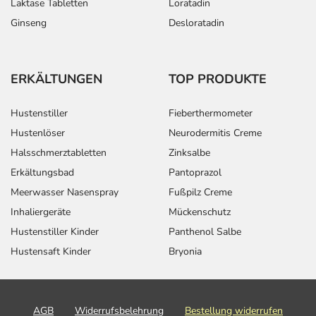
Laktase Tabletten
Loratadin
Ginseng
Desloratadin
ERKÄLTUNGEN
TOP PRODUKTE
Hustenstiller
Fieberthermometer
Hustenlöser
Neurodermitis Creme
Halsschmerztabletten
Zinksalbe
Erkältungsbad
Pantoprazol
Meerwasser Nasenspray
Fußpilz Creme
Inhaliergeräte
Mückenschutz
Hustenstiller Kinder
Panthenol Salbe
Hustensaft Kinder
Bryonia
AGB
Widerrufsbelehrung
Bestellung widerrufen