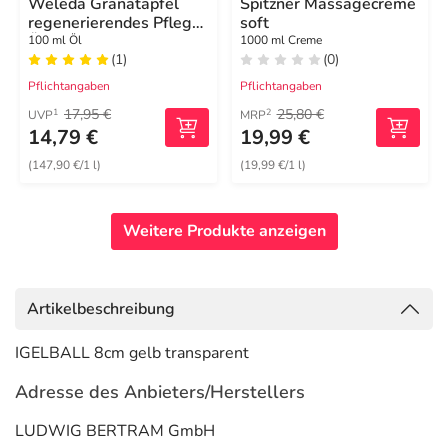
Weleda Granatapfel
Spitzner Massagecreme
regenerierendes Pflege-
soft
Öl
100 ml Öl
1000 ml Creme
(1)
(0)
Pflichtangaben
Pflichtangaben
17,95 €
25,80 €
1
2
UVP
MRP
14,79 €
19,99 €
(147,90 €/1 l)
(19,99 €/1 l)
Weitere Produkte anzeigen
Artikelbeschreibung
IGELBALL 8cm gelb transparent
Adresse des Anbieters/Herstellers
LUDWIG BERTRAM GmbH