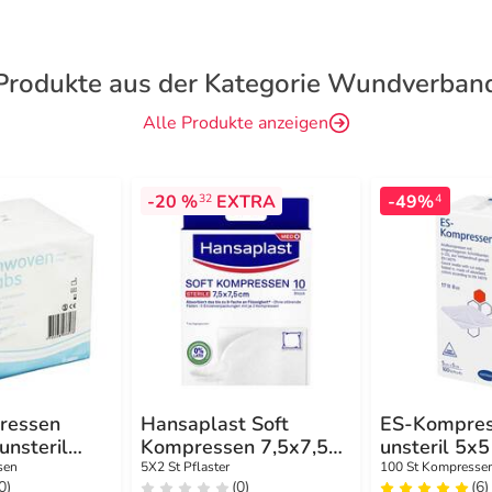
Produkte aus der Kategorie Wundverban
Alle Produkte anzeigen
-20 %
EXTRA
-49%
32
4
ressen
Hansaplast Soft
ES-Kompre
unsteril
Kompressen 7,5x7,5
unsteril 5x5
cm steril
sen
5X2 St Pflaster
100 St Kompresse
0)
(0)
(6)