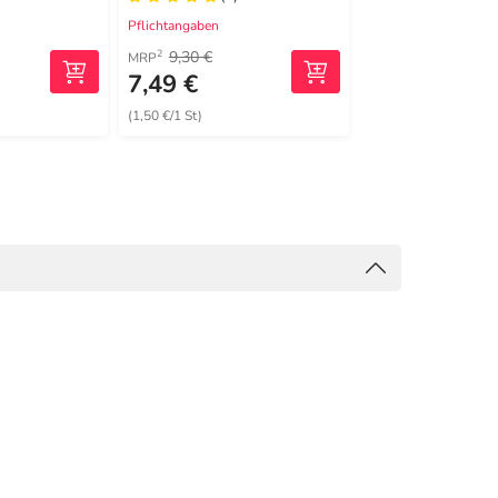
Pflichtangaben
Pflichtangaben
9,30 €
8,23 €
2
2
MRP
MRP
7,49 €
6,49 €
(1,50 €/1 St)
(0,06 €/1 St)