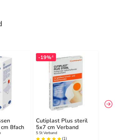
d
-19%
-21%
4
4
ssen
Cutiplast Plus steril
Mullkompres
 cm 8fach
5x7 cm Verband
10x10 cm 8-f
unsteril
n
5 St Verband
100 St Kompressen
(1)
(2)