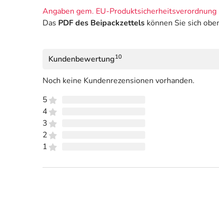
Angaben gem. EU-Produktsicherheitsverordnung 
Das
PDF des Beipackzettels
können Sie sich obe
10
Kundenbewertung
Noch keine Kundenrezensionen vorhanden.
5
4
3
2
1