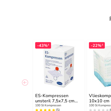
-43%
-22%
4
4
ES-Kompressen
Vlieskomp
unsteril 7,5x7,5 cm
10x10 cm 
8fach
4lagig
100 St Kompressen
100 St Kompres
(5)
(