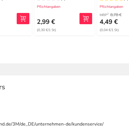
Pflichtangaben
Pflichtangaben
8,78 €
2
MRP
2,99 €
4,49 €
(0,30 €/1 St)
(0,04 €/1 St)
rs
and.de/3M/de_DE/unternehmen-de/kundenservice/