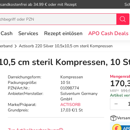
sandkostenfrei ab 34.99 € oder mit Rezept
Sc
 Cash
Services
Rezept einlösen
APO Cash Deals
erband
Actisorb 220 Silver 10,5x10,5 cm steril Kompressen
10,5 cm steril Kompressen, 10 S
Mengenrab
Darreichungsform:
Kompressen
170,
Packungsgröße:
10 St
PZN/Art.Nr.:
01098774
191,
MRP²
Anbieter/Hersteller:
Solventum Germany
Artikel ve
GmbH
Marke/Präparat:
ACTISORB
Grundpreis:
17,03 €/1 St
Versan
AP