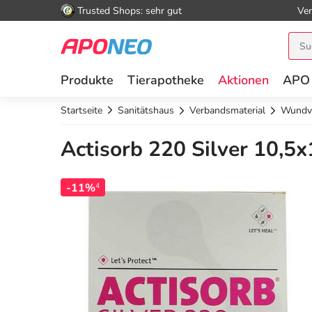
Trusted Shops: sehr gut
Ver
Produkte
Tierapotheke
Aktionen
APO
Startseite
Sanitätshaus
Verbandsmaterial
Wundv
Actisorb 220 Silver 10,5x
-11%
4