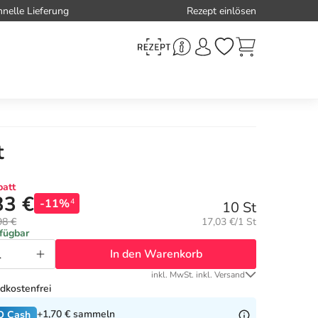
hnelle Lieferung
Rezept einlösen
t
att
33 €
-11%
4
10 St
Grundpreis:
98 €
17,03 €/1 St
rfügbar
In den Warenkorb
inkl. MwSt. inkl. Versand
dkostenfrei
+1,70 €
sammeln
O Cash