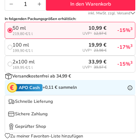
Refluthin, Lasea & Carmenthin Deals
Sport & Fitness
Täglich gut versorgt
In den Warenkorb
inkl. MwSt. zzgl. Versand
Salus Deals
Tierapotheke
In folgenden Packungsgrößen erhältlich:
10,99 €
50 ml
3
-15%
UVP¹
12,97 €
219,80 €/1 l
Vitamine & Mineralstoffe
19,99 €
100 ml
3
-17%
UVP¹
23,98 €
199,90 €/1 l
Marken
33,99 €
2x100 ml
3
-15%
UVP¹
39,97 €
169,95 €/1 l
Versandkostenfrei ab 34,99 €
+0,11 €
sammeln
APO Cash
Schnelle Lieferung
Sichere Zahlung
Geprüfter Shop
Zu meiner Favoriten-Liste hinzufügen