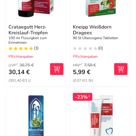
Crataegutt Herz-
Kneipp Weißdorn
Kreislauf-Tropfen
Dragees
100 ml Flüssigkeit zum
90 St Überzogene Tabletten
Einnehmen
(3)
(0)
Pflichtangaben
Pflichtangaben
36,75 €
7,58 €
1
2
UVP
MRP
30,14 €
5,99 €
(301,40 €/1 l)
(0,07 €/1 St)
-23%
4