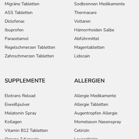
Migräne Tabletten
Sodbrennen Medikamente
ASS Tabletten
Thermacare
Diclofenac
Voltaren
Ibuprofen
Hämorrhoiden Salbe
Paracetamol
Abführmittel
Regelschmerzen Tabletten
Magentabletten
Zahnschmerzen Tabletten
Lidocain
SUPPLEMENTE
ALLERGIEN
Elotrans Reload
Allergie Medikamente
Eiweißpulver
Allergie Tabletten
Melatonin Spray
Augentropfen Allergie
Kollagen
Mometason Nasenspray
Vitamin B12 Tabletten
Cetirizin