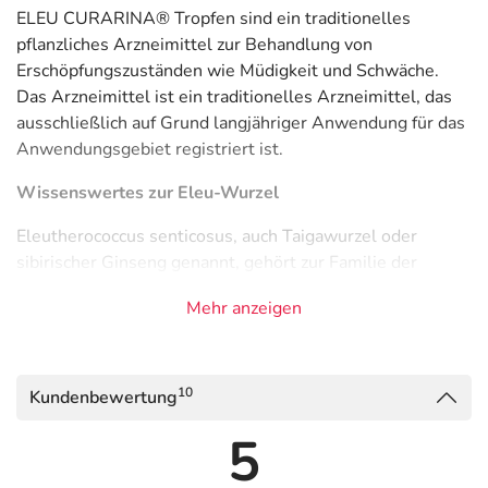
ELEU CURARINA® Tropfen sind ein traditionelles
pflanzliches Arzneimittel zur Behandlung von
Erschöpfungszuständen wie Müdigkeit und Schwäche.
Das Arzneimittel ist ein traditionelles Arzneimittel, das
ausschließlich auf Grund langjähriger Anwendung für das
Anwendungsgebiet registriert ist.
Wissenswertes zur Eleu-Wurzel
Eleutherococcus senticosus, auch Taigawurzel oder
sibirischer Ginseng genannt, gehört zur Familie der
Araliengewächse und ist ein höchst widerstandsfähiger,
Mehr anzeigen
mehrjähriger, bis zu 2 – 3 m hoher stacheliger Strauch,
der nur in wenigen Ländern des Fernen Ostens verbreitet
ist.
10
Kundenbewertung
Zur Herstellung des Arzneimittels ELEU CURARINA®
Tropfen werden ausschließlich Wurzeln aus
5
Wildbeständen aus Nord China verwendet, die der im