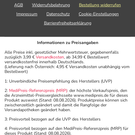
AGB
Widerrufsbelehrung
Bestellung widerrufen
Impressum
Datenschutz
Cookie-Einstellungen
Barrierefreiheitserklärung
Informationen zu Preisangaben
Alle Preise inkl. gesetzlicher Mehrwertsteuer, gegebenenfalls
zuzüglich 3,99 €
Versandkosten
, ab 34,99 € Bestellwert
versandkostenfrei innerhalb Deutschlands.
(Lieferung nach Österreich: 4,95 € Versandkosten unabhängig vom
Bestellwert)
1: Unverbindliche Preisempfehlung des Herstellers (UVP)
2:
MediPreis-Referenzpreis (MRP)
: der höchste Verkaufspreis, den
die Arzneimittel-Preisvergleichsseite www.medipreis.de für dieses
Produkt ausweist (Stand: 08.08.2026). Produktpreise können sich
zwischenzeitlich geändert und damit die Rangfolge der
Versandapotheken geändert haben.
3: Preisvorteil bezogen auf die UVP des Herstellers
4: Preisvorteil bezogen auf den MediPreis-Referenzpreis (MRP) für
dieses Produkt (Stand: 08.08.2026).