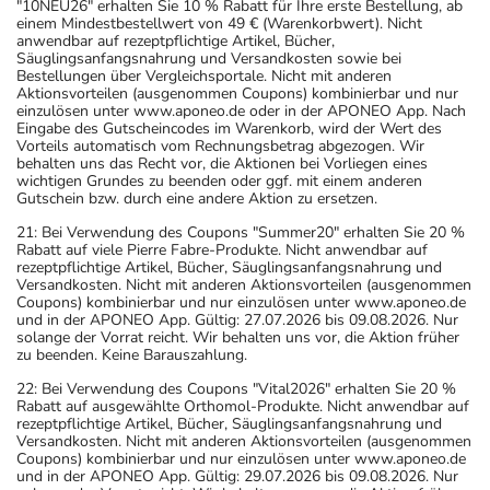
"10NEU26" erhalten Sie 10 % Rabatt für Ihre erste Bestellung, ab
einem Mindestbestellwert von 49 € (Warenkorbwert). Nicht
anwendbar auf rezeptpflichtige Artikel, Bücher,
Säuglingsanfangsnahrung und Versandkosten sowie bei
Bestellungen über Vergleichsportale. Nicht mit anderen
Aktionsvorteilen (ausgenommen Coupons) kombinierbar und nur
einzulösen unter www.aponeo.de oder in der APONEO App. Nach
Eingabe des Gutscheincodes im Warenkorb, wird der Wert des
Vorteils automatisch vom Rechnungsbetrag abgezogen. Wir
behalten uns das Recht vor, die Aktionen bei Vorliegen eines
wichtigen Grundes zu beenden oder ggf. mit einem anderen
Gutschein bzw. durch eine andere Aktion zu ersetzen.
21: Bei Verwendung des Coupons "Summer20" erhalten Sie 20 %
Rabatt auf viele Pierre Fabre-Produkte. Nicht anwendbar auf
rezeptpflichtige Artikel, Bücher, Säuglingsanfangsnahrung und
Versandkosten. Nicht mit anderen Aktionsvorteilen (ausgenommen
Coupons) kombinierbar und nur einzulösen unter www.aponeo.de
und in der APONEO App. Gültig: 27.07.2026 bis 09.08.2026. Nur
solange der Vorrat reicht. Wir behalten uns vor, die Aktion früher
zu beenden. Keine Barauszahlung.
22: Bei Verwendung des Coupons "Vital2026" erhalten Sie 20 %
Rabatt auf ausgewählte Orthomol-Produkte. Nicht anwendbar auf
rezeptpflichtige Artikel, Bücher, Säuglingsanfangsnahrung und
Versandkosten. Nicht mit anderen Aktionsvorteilen (ausgenommen
Coupons) kombinierbar und nur einzulösen unter www.aponeo.de
und in der APONEO App. Gültig: 29.07.2026 bis 09.08.2026. Nur