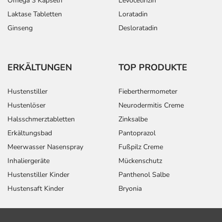
Omega 3 Kapseln
Levocetirizin
Laktase Tabletten
Loratadin
Ginseng
Desloratadin
ERKÄLTUNGEN
TOP PRODUKTE
Hustenstiller
Fieberthermometer
Hustenlöser
Neurodermitis Creme
Halsschmerztabletten
Zinksalbe
Erkältungsbad
Pantoprazol
Meerwasser Nasenspray
Fußpilz Creme
Inhaliergeräte
Mückenschutz
Hustenstiller Kinder
Panthenol Salbe
Hustensaft Kinder
Bryonia