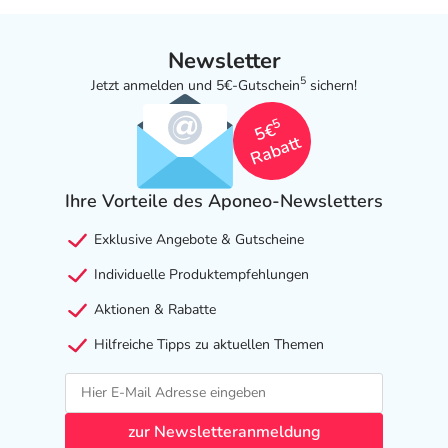
Harras Pharma Curarina Arzneimittel GmbH
Newsletter
Plinganserstr. 40
5
81369 München
Jetzt anmelden und 5€-Gutschein
sichern!
5
Das
PDF des Beipackzettels
können Sie sich oben
5€
Rabatt
herunterladen.
Ihre Vorteile des Aponeo-Newsletters
Exklusive Angebote & Gutscheine
Individuelle Produktempfehlungen
Aktionen & Rabatte
Hilfreiche Tipps zu aktuellen Themen
zur Newsletteranmeldung