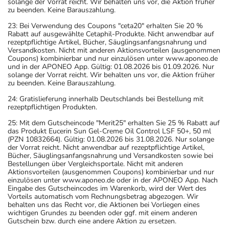
solange der Vorrat reicht. Wir behalten uns vor, die Aktion früher
zu beenden. Keine Barauszahlung.
23: Bei Verwendung des Coupons "ceta20" erhalten Sie 20 %
Rabatt auf ausgewählte Cetaphil-Produkte. Nicht anwendbar auf
rezeptpflichtige Artikel, Bücher, Säuglingsanfangsnahrung und
Versandkosten. Nicht mit anderen Aktionsvorteilen (ausgenommen
Coupons) kombinierbar und nur einzulösen unter www.aponeo.de
und in der APONEO App. Gültig: 01.08.2026 bis 01.09.2026. Nur
solange der Vorrat reicht. Wir behalten uns vor, die Aktion früher
zu beenden. Keine Barauszahlung.
24: Gratislieferung innerhalb Deutschlands bei Bestellung mit
rezeptpflichtigen Produkten.
25: Mit dem Gutscheincode "Merit25" erhalten Sie 25 % Rabatt auf
das Produkt Eucerin Sun Gel-Creme Oil Control LSF 50+, 50 ml
(PZN 10832664). Gültig: 01.08.2026 bis 31.08.2026. Nur solange
der Vorrat reicht. Nicht anwendbar auf rezeptpflichtige Artikel,
Bücher, Säuglingsanfangsnahrung und Versandkosten sowie bei
Bestellungen über Vergleichsportale. Nicht mit anderen
Aktionsvorteilen (ausgenommen Coupons) kombinierbar und nur
einzulösen unter www.aponeo.de oder in der APONEO App. Nach
Eingabe des Gutscheincodes im Warenkorb, wird der Wert des
Vorteils automatisch vom Rechnungsbetrag abgezogen. Wir
behalten uns das Recht vor, die Aktionen bei Vorliegen eines
wichtigen Grundes zu beenden oder ggf. mit einem anderen
Gutschein bzw. durch eine andere Aktion zu ersetzen.