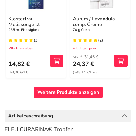
Klosterfrau
Aurum / Lavandula
Melissengeist
comp. Creme
235 ml Flüssigkeit
70 g Creme
(3)
(2)
Pflichtangaben
Pflichtangaben
31,46 €
2
MRP
14,82 €
24,37 €
(63,06 €/1 l)
(348,14 €/1 kg)
Weitere Produkte anzeigen
Artikelbeschreibung
ELEU CURARINA® Tropfen