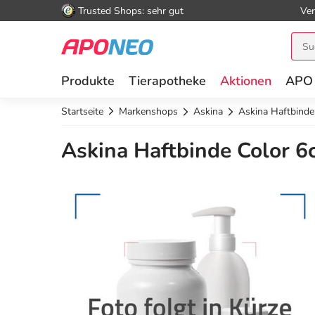
Trusted Shops: sehr gut
Ver
Produkte
Tierapotheke
Aktionen
APO
Startseite
Markenshops
Askina
Askina Haftbind
Askina Haftbinde Color 6