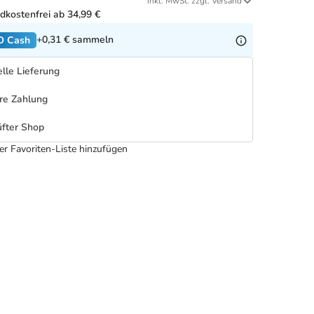
inkl. MwSt. zzgl. Versand
dkostenfrei ab 34,99 €
+0,31 €
sammeln
O Cash
lle Lieferung
re Zahlung
fter Shop
er Favoriten-Liste hinzufügen