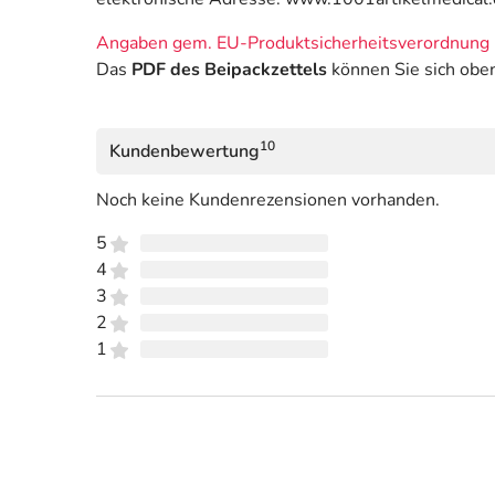
Angaben gem. EU-Produktsicherheitsverordnung 
Das
PDF des Beipackzettels
können Sie sich obe
10
Kundenbewertung
Noch keine Kundenrezensionen vorhanden.
5
4
3
2
1