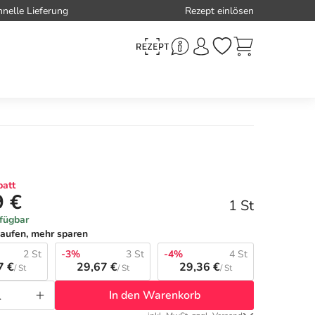
hnelle Lieferung
Rezept einlösen
att
9 €
1 St
rfügbar
aufen, mehr sparen
2 St
-3%
3 St
-4%
4 St
7 €
29,67 €
29,36 €
/ St
/ St
/ St
In den Warenkorb