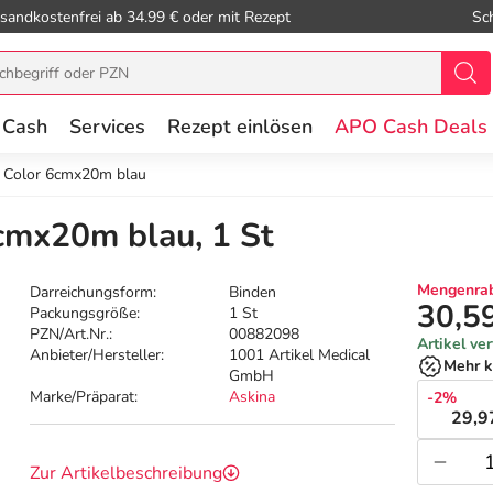
sandkostenfrei ab 34.99 € oder mit Rezept
Sc
 Cash
Services
Rezept einlösen
APO Cash Deals
e Color 6cmx20m blau
cmx20m blau, 1 St
Mengenrab
Darreichungsform:
Binden
30,5
Packungsgröße:
1 St
PZN/Art.Nr.:
00882098
Artikel ve
Anbieter/Hersteller:
1001 Artikel Medical
Mehr k
GmbH
Marke/Präparat:
Askina
-2%
29,9
Zur Artikelbeschreibung