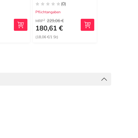
(0)
(0)
Pflichtangaben
Pflichtangaben
229,06 €
138,24 €
2
2
MRP
MRP
180,61 €
128,51 €
(18,06 €/1 St)
(1713,47 €/1 kg)