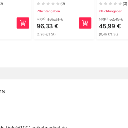
0)
(0)
(0)
Pflichtangaben
Pflichtangaben
136,31 €
52,49 €
2
2
MRP
MRP
96,33 €
45,99 €
(1,93 €/1 St)
(0,46 €/1 St)
rs
de | info@1001artikelmedical.de