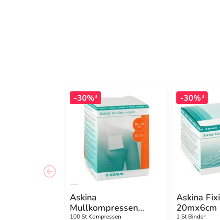
-30%
-30%
4
4
Askina
Askina Fix
Mullkompressen
20mx6cm 
10x10
100 St Kompressen
1 St Binden