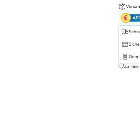
Versan
AP
Schne
Siche
Geprü
Zu mein