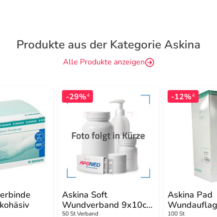
Produkte aus der Kategorie Askina
Alle Produkte anzeigen
-29%
-12%
4
4
ierbinde
Askina Soft
Askina Pad
kohäsiv
Wundverband 9x10cm
Wundauflag
steril
50 St Verband
100 St