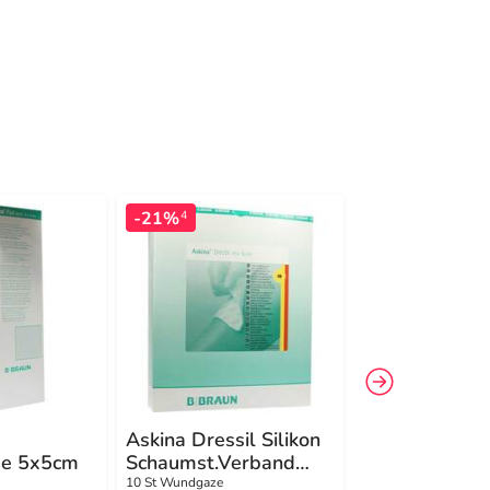
-21%
-7%
4
4
Askina Dressil Silikon
Askina Calgit
e 5x5cm
Schaumst.Verband
Silberalginat
10x10cm
Tamponaden
10 St Wundgaze
5X15 g Tamponaden