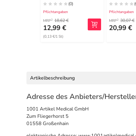
(0)
(
Pflichtangaben
Pflichtangaben
18,62 €
30,07 €
2
2
MRP
MRP
12,99 €
20,99 €
(0,13 €/1 St)
Artikelbeschreibung
Adresse des Anbieters/Herstelle
1001 Artikel Medical GmbH
Zum Fliegerhorst 5
01558 Großenhain
elektronische Adresse: www.1001artikelmedical.