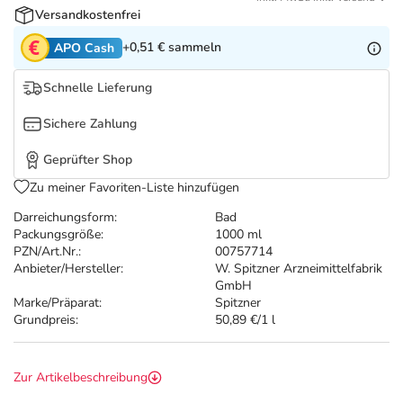
Refluthin, Lasea & Carmenthin Deals
Sport & Fitness
Täglich gut versorgt
Versandkostenfrei
+0,51 €
sammeln
APO Cash
Salus Deals
Tierapotheke
Schnelle Lieferung
Vitamine & Mineralstoffe
Sichere Zahlung
Marken
Geprüfter Shop
Zu meiner Favoriten-Liste hinzufügen
Darreichungsform:
Bad
Packungsgröße:
1000 ml
PZN/Art.Nr.:
00757714
Anbieter/Hersteller:
W. Spitzner Arzneimittelfabrik
GmbH
Marke/Präparat:
Spitzner
Grundpreis:
50,89 €/1 l
Zur Artikelbeschreibung