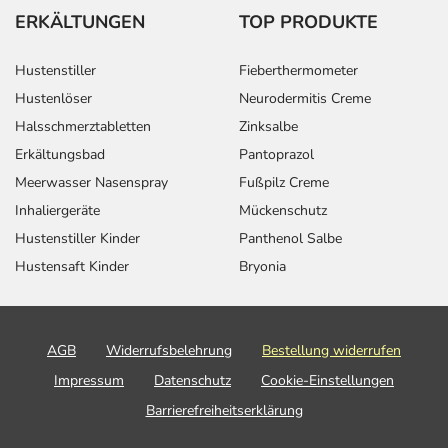
ERKÄLTUNGEN
TOP PRODUKTE
Hustenstiller
Fieberthermometer
Hustenlöser
Neurodermitis Creme
Halsschmerztabletten
Zinksalbe
Erkältungsbad
Pantoprazol
Meerwasser Nasenspray
Fußpilz Creme
Inhaliergeräte
Mückenschutz
Hustenstiller Kinder
Panthenol Salbe
Hustensaft Kinder
Bryonia
AGB
Widerrufsbelehrung
Bestellung widerrufen
Impressum
Datenschutz
Cookie-Einstellungen
Barrierefreiheitserklärung