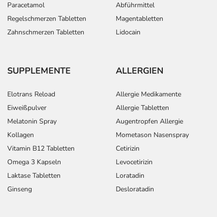
Paracetamol
Abführmittel
Regelschmerzen Tabletten
Magentabletten
Zahnschmerzen Tabletten
Lidocain
SUPPLEMENTE
ALLERGIEN
Elotrans Reload
Allergie Medikamente
Eiweißpulver
Allergie Tabletten
Melatonin Spray
Augentropfen Allergie
Kollagen
Mometason Nasenspray
Vitamin B12 Tabletten
Cetirizin
Omega 3 Kapseln
Levocetirizin
Laktase Tabletten
Loratadin
Ginseng
Desloratadin