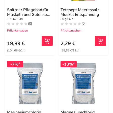
Spitzner Pflegebad für
Tetesept Meeressalz
Muskeln und Gelenke
Muskel Entspannung
Balneo
190 ml Bad
80 g Salz
(0)
(0)
Pflichtangaben
Pflichtangaben
19,89 €
2,29 €
(104,68 €/1 l)
(28,62 €/1 kg)
-7%
-13%
4
4
Magnesiumchlorid
Magnesiumchlorid