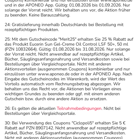
Coupons) kombinierbar und nur einzulösen unter www.aponeo.de
und in der APONEO App. Gültig: 01.08.2026 bis 01.09.2026. Nur
solange der Vorrat reicht. Wir behalten uns vor, die Aktion früher
zu beenden. Keine Barauszahlung.
24: Gratislieferung innerhalb Deutschlands bei Bestellung mit
rezeptpflichtigen Produkten.
25: Mit dem Gutscheincode "Merit25" erhalten Sie 25 % Rabatt auf
das Produkt Eucerin Sun Gel-Creme Oil Control LSF 50+, 50 ml
(PZN 10832664). Gültig: 01.08.2026 bis 31.08.2026. Nur solange
der Vorrat reicht. Nicht anwendbar auf rezeptpflichtige Artikel,
Bücher, Säuglingsanfangsnahrung und Versandkosten sowie bei
Bestellungen über Vergleichsportale. Nicht mit anderen
Aktionsvorteilen (ausgenommen Coupons) kombinierbar und nur
einzulösen unter www.aponeo.de oder in der APONEO App. Nach
Eingabe des Gutscheincodes im Warenkorb, wird der Wert des
Vorteils automatisch vom Rechnungsbetrag abgezogen. Wir
behalten uns das Recht vor, die Aktionen bei Vorliegen eines
wichtigen Grundes zu beenden oder ggf. mit einem anderen
Gutschein bzw. durch eine andere Aktion zu ersetzen.
26: Es gelten die aktuellen
Teilnahmebedingungen
. Nicht bei
Bestellungen über Vergleichsportale.
30: Bei Verwendung des Coupons "Ciclopoli5" erhalten Sie 5 €
Rabatt auf PZN 8907142. Nicht anwendbar auf rezeptpflichtige
Artikel, Bücher, Säuglingsanfangsnahrung und Versandkosten.
Nicht mit anderen Aktionsvorteilen (ausgenommen Coupons)