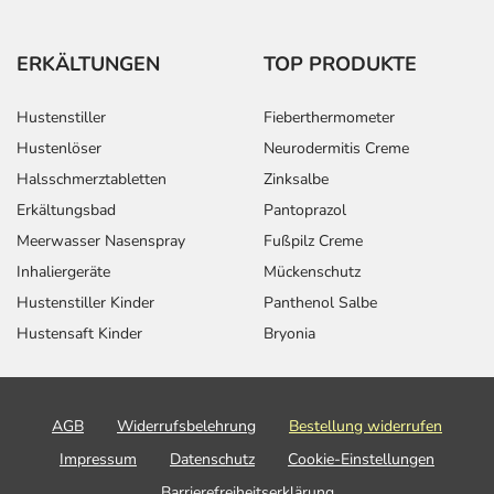
ERKÄLTUNGEN
TOP PRODUKTE
Hustenstiller
Fieberthermometer
Hustenlöser
Neurodermitis Creme
Halsschmerztabletten
Zinksalbe
Erkältungsbad
Pantoprazol
Meerwasser Nasenspray
Fußpilz Creme
Inhaliergeräte
Mückenschutz
Hustenstiller Kinder
Panthenol Salbe
Hustensaft Kinder
Bryonia
AGB
Widerrufsbelehrung
Bestellung widerrufen
Impressum
Datenschutz
Cookie-Einstellungen
Barrierefreiheitserklärung