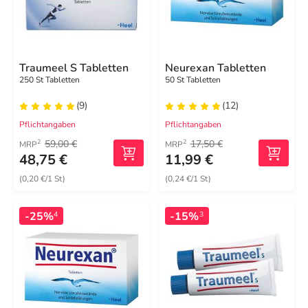
Traumeel S Tabletten
Neurexan Tabletten
250 St Tabletten
50 St Tabletten
(9)
(12)
Pflichtangaben
Pflichtangaben
59,00 €
17,50 €
2
2
MRP
MRP
48,75 €
11,99 €
(0,20 €/1 St)
(0,24 €/1 St)
-25%
-15%
4
3