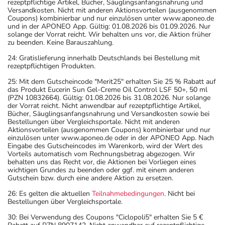
rezeptpflichtige Artikel, Bücher, Säuglingsanfangsnahrung und
Versandkosten. Nicht mit anderen Aktionsvorteilen (ausgenommen
Coupons) kombinierbar und nur einzulösen unter www.aponeo.de
und in der APONEO App. Gültig: 01.08.2026 bis 01.09.2026. Nur
solange der Vorrat reicht. Wir behalten uns vor, die Aktion früher
zu beenden. Keine Barauszahlung.
24: Gratislieferung innerhalb Deutschlands bei Bestellung mit
rezeptpflichtigen Produkten.
25: Mit dem Gutscheincode "Merit25" erhalten Sie 25 % Rabatt auf
das Produkt Eucerin Sun Gel-Creme Oil Control LSF 50+, 50 ml
(PZN 10832664). Gültig: 01.08.2026 bis 31.08.2026. Nur solange
der Vorrat reicht. Nicht anwendbar auf rezeptpflichtige Artikel,
Bücher, Säuglingsanfangsnahrung und Versandkosten sowie bei
Bestellungen über Vergleichsportale. Nicht mit anderen
Aktionsvorteilen (ausgenommen Coupons) kombinierbar und nur
einzulösen unter www.aponeo.de oder in der APONEO App. Nach
Eingabe des Gutscheincodes im Warenkorb, wird der Wert des
Vorteils automatisch vom Rechnungsbetrag abgezogen. Wir
behalten uns das Recht vor, die Aktionen bei Vorliegen eines
wichtigen Grundes zu beenden oder ggf. mit einem anderen
Gutschein bzw. durch eine andere Aktion zu ersetzen.
26: Es gelten die aktuellen
Teilnahmebedingungen
. Nicht bei
Bestellungen über Vergleichsportale.
30: Bei Verwendung des Coupons "Ciclopoli5" erhalten Sie 5 €