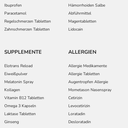
Ibuprofen
Hämorrhoiden Salbe
Paracetamol
Abführmittel
Regelschmerzen Tabletten
Magentabletten
Zahnschmerzen Tabletten
Lidocain
SUPPLEMENTE
ALLERGIEN
Elotrans Reload
Allergie Medikamente
Eiweißpulver
Allergie Tabletten
Melatonin Spray
Augentropfen Allergie
Kollagen
Mometason Nasenspray
Vitamin B12 Tabletten
Cetirizin
Omega 3 Kapseln
Levocetirizin
Laktase Tabletten
Loratadin
Ginseng
Desloratadin