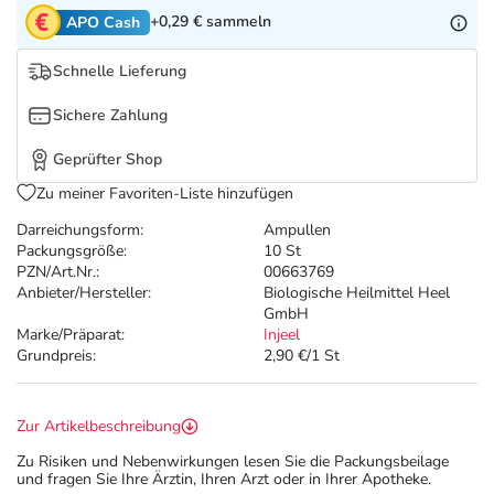
Refluthin, Lasea & Carmenthin Deals
Sport & Fitness
Täglich gut versorgt
+0,29 €
sammeln
APO Cash
Salus Deals
Tierapotheke
Schnelle Lieferung
Sichere Zahlung
Vitamine & Mineralstoffe
Geprüfter Shop
Marken
Zu meiner Favoriten-Liste hinzufügen
Darreichungsform:
Ampullen
Packungsgröße:
10 St
PZN/Art.Nr.:
00663769
Anbieter/Hersteller:
Biologische Heilmittel Heel
GmbH
Marke/Präparat:
Injeel
Grundpreis:
2,90 €/1 St
Zur Artikelbeschreibung
Zu Risiken und Nebenwirkungen lesen Sie die Packungsbeilage
und fragen Sie Ihre Ärztin, Ihren Arzt oder in Ihrer Apotheke.