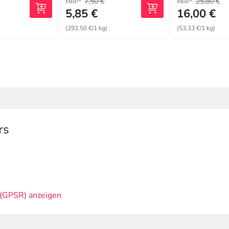
7,50 €
25,80 €
MRP
MRP
5,85 €
16,00 €
(292,50 €/1 kg)
(53,33 €/1 kg)
rs
(GPSR) anzeigen