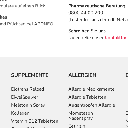
mulare auf einen Blick
Pharmazeutische Beratung
0800 44 00 200
ches
(kostenfrei aus dem dt. Netz)
und Pflichten bei APONEO
Schreiben Sie uns
Nutzen Sie unser
Kontaktfor
SUPPLEMENTE
ALLERGIEN
Elotrans Reload
Allergie Medikamente
H
Eiweißpulver
Allergie Tabletten
H
Melatonin Spray
Augentropfen Allergie
H
Kollagen
Mometason
E
Nasenspray
Vitamin B12 Tabletten
M
Cetirizin
N