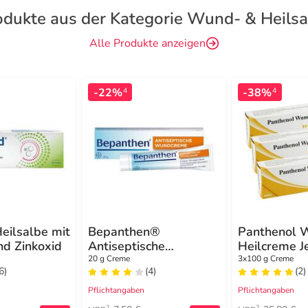
odukte aus der Kategorie Wund- & Heilsa
Alle Produkte anzeigen
-22%
-38%
4
4
Heilsalbe mit
Bepanthen®
Panthenol 
nd Zinkoxid
Antiseptische
Heilcreme 
Wundcreme zum
20 g Creme
3x100 g Creme
6)
(4)
(2)
Schutz vor
Wundinfektion
Pflichtangaben
Pflichtangaben
2
2