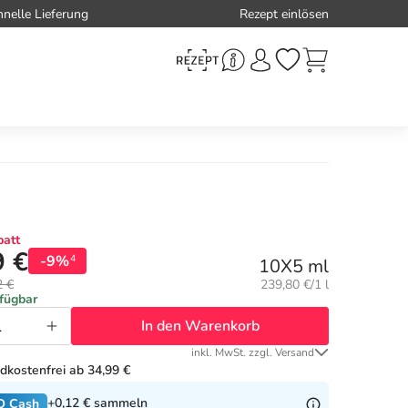
hnelle Lieferung
Rezept einlösen
att
9 €
-9%
4
10X5 ml
Grundpreis:
2 €
239,80 €/1 l
rfügbar
In den Warenkorb
inkl. MwSt. zzgl. Versand
dkostenfrei ab 34,99 €
+0,12 €
sammeln
O Cash