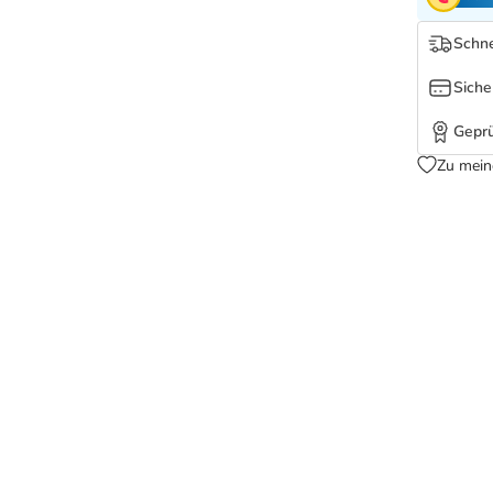
Schne
Siche
Geprü
Zu mein