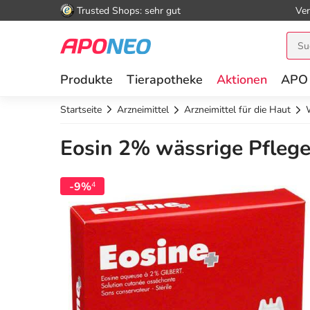
Trusted Shops: sehr gut
Ver
Produkte
Tierapotheke
Aktionen
APO
Startseite
Arzneimittel
Arzneimittel für die Haut
Eosin 2% wässrige Pflege
-9%
4