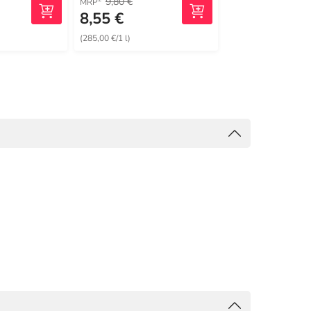
9,80 €
17,89 €
MRP
UVP
8,55 €
12,23 €
(285,00 €/1 l)
(244,60 €/1 kg)