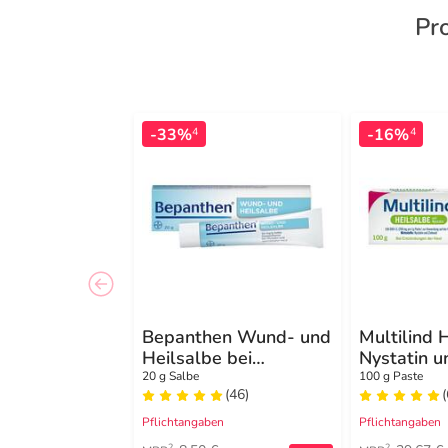
Pr
-33%
-16%
4
4
Bepanthen Wund- und
Multilind 
Heilsalbe bei
Nystatin u
oberflächlichen
20 g Salbe
100 g Paste
(46)
(
Hautverletzungen
Pflichtangaben
Pflichtangaben
2
2