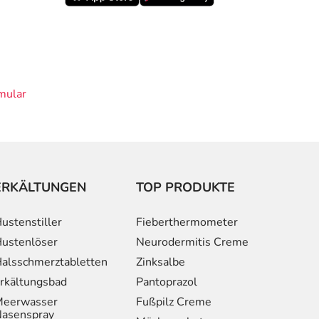
mular
ERKÄLTUNGEN
TOP PRODUKTE
ustenstiller
Fieberthermometer
ustenlöser
Neurodermitis Creme
alsschmerztabletten
Zinksalbe
rkältungsbad
Pantoprazol
eerwasser
Fußpilz Creme
asenspray