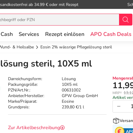
sandkostenfrei ab 34.99 € oder mit Rezept
Sc
 Cash
Services
Rezept einlösen
APO Cash Deals
Wund- & Heilsalbe
Eosin 2% wässrige Pflegelösung steril
lösung steril, 10X5 ml
Mengenrab
Darreichungsform:
Lösung
11,9
Packungsgröße:
10X5 ml
PZN/Art.Nr.:
00631002
13,1
MRP²
Anbieter/Hersteller:
GPW Group GmbH
Artikel ve
Marke/Präparat:
Eosine
Grundpreis:
239,80 €/1 l
Versan
Zur Artikelbeschreibung
AP