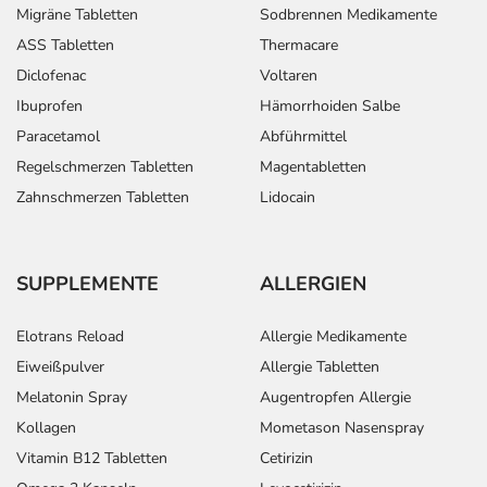
Migräne Tabletten
Sodbrennen Medikamente
ASS Tabletten
Thermacare
Diclofenac
Voltaren
Ibuprofen
Hämorrhoiden Salbe
Paracetamol
Abführmittel
Regelschmerzen Tabletten
Magentabletten
Zahnschmerzen Tabletten
Lidocain
SUPPLEMENTE
ALLERGIEN
Elotrans Reload
Allergie Medikamente
Eiweißpulver
Allergie Tabletten
Melatonin Spray
Augentropfen Allergie
Kollagen
Mometason Nasenspray
Vitamin B12 Tabletten
Cetirizin