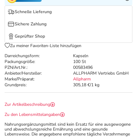
Refluthin, Lasea & Carmenthin Deals
Sport & Fitness
Täglich gut versorgt
Schnelle Lieferung
Salus Deals
Tierapotheke
Sichere Zahlung
Vitamine & Mineralstoffe
Geprüfter Shop
Zu meiner Favoriten-Liste hinzufügen
Marken
Darreichungsform:
Kapseln
Packungsgröße:
100 St
PZN/Art.Nr.:
00583496
Anbieter/Hersteller:
ALLPHARM Vertriebs GmbH
Marke/Präparat:
Allpharm
Grundpreis:
305,18 €/1 kg
Zur Artikelbeschreibung
Zu den Lebensmittelangaben
Nahrungsergänzungsmittel sind kein Ersatz für eine ausgewogene
und abwechslungsreiche Ernährung und eine gesunde
Lebensweise. Die angegebene empfohlene tägliche Verzehrmenge