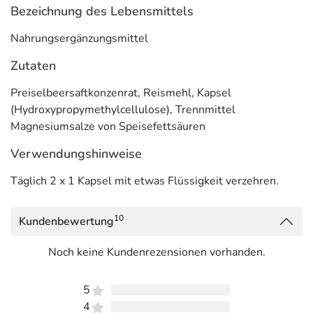
Langgasse 63
Bezeichnung des Lebensmittels
64409 Messel
Nahrungsergänzungsmittel
Informationen zu diesem Lebensmittel (wie z. B. Zutaten,
Zutaten
Allergene) sind bei den Lebensmittelangaben als pdf
hinterlegt. (oben)
Preiselbeersaftkonzenrat, Reismehl, Kapsel
(Hydroxypropymethylcellulose), Trennmittel
Magnesiumsalze von Speisefettsäuren
Verwendungshinweise
Täglich 2 x 1 Kapsel mit etwas Flüssigkeit verzehren.
10
Kundenbewertung
Noch keine Kundenrezensionen vorhanden.
5
4