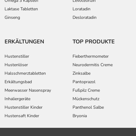
Omega 3 Kapseln
Levocetirizin
Laktase Tabletten
Loratadin
Ginseng
Desloratadin
ERKÄLTUNGEN
TOP PRODUKTE
Hustenstiller
Fieberthermometer
Hustenlöser
Neurodermitis Creme
Halsschmerztabletten
Zinksalbe
Erkältungsbad
Pantoprazol
Meerwasser Nasenspray
Fußpilz Creme
Inhaliergeräte
Mückenschutz
Hustenstiller Kinder
Panthenol Salbe
Hustensaft Kinder
Bryonia