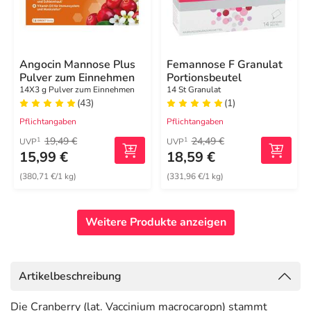
Angocin Mannose Plus
Femannose F Granulat
Pulver zum Einnehmen
Portionsbeutel
14X3 g Pulver zum Einnehmen
14 St Granulat
(43)
(1)
Pflichtangaben
Pflichtangaben
19,49 €
24,49 €
1
1
UVP
UVP
15,99 €
18,59 €
(380,71 €/1 kg)
(331,96 €/1 kg)
Weitere Produkte anzeigen
Artikelbeschreibung
Die Cranberry (lat. Vaccinium macrocaropn) stammt