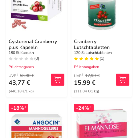
Cystorenal Cranberry
Cranberry
plus Kapseln
Lutschtabletten
180 St Kapseln
120 St Lutschtabletten
(0)
(1)
Pflichtangaben
Pflichtangaben
53,80 €
17,99 €
1
1
UVP
UVP
43,77 €
15,99 €
(446,18 €/1 kg)
(111,04 €/1 kg)
-18%
-24%
3
3