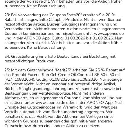
solange der Vorrat reicht. Wir behalten uns vor, die Aktion früher
zu beenden. Keine Barauszahlung.
23: Bei Verwendung des Coupons "ceta20" erhalten Sie 20 %
Rabatt auf ausgewählte Cetaphil-Produkte. Nicht anwendbar auf
rezeptpflichtige Artikel, Bücher, Säuglingsanfangsnahrung und
Versandkosten. Nicht mit anderen Aktionsvorteilen (ausgenommen
Coupons) kombinierbar und nur einzulösen unter www.aponeo.de
und in der APONEO App. Gültig: 01.08.2026 bis 01.09.2026. Nur
solange der Vorrat reicht. Wir behalten uns vor, die Aktion früher
zu beenden. Keine Barauszahlung.
24: Gratislieferung innerhalb Deutschlands bei Bestellung mit
rezeptpflichtigen Produkten.
25: Mit dem Gutscheincode "Merit25" erhalten Sie 25 % Rabatt auf
das Produkt Eucerin Sun Gel-Creme Oil Control LSF 50+, 50 ml
(PZN 10832664). Gültig: 01.08.2026 bis 31.08.2026. Nur solange
der Vorrat reicht. Nicht anwendbar auf rezeptpflichtige Artikel,
Bücher, Säuglingsanfangsnahrung und Versandkosten sowie bei
Bestellungen über Vergleichsportale. Nicht mit anderen
Aktionsvorteilen (ausgenommen Coupons) kombinierbar und nur
einzulösen unter www.aponeo.de oder in der APONEO App. Nach
Eingabe des Gutscheincodes im Warenkorb, wird der Wert des
Vorteils automatisch vom Rechnungsbetrag abgezogen. Wir
behalten uns das Recht vor, die Aktionen bei Vorliegen eines
wichtigen Grundes zu beenden oder ggf. mit einem anderen
Gutschein bzw. durch eine andere Aktion zu ersetzen.