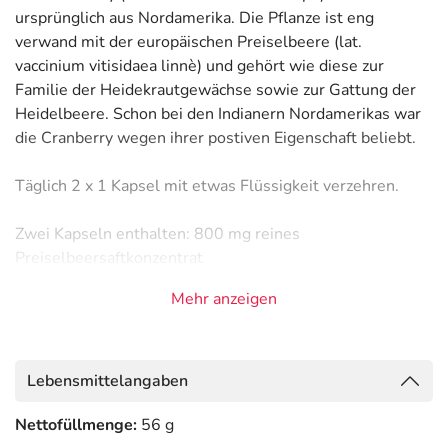
ursprünglich aus Nordamerika. Die Pflanze ist eng
verwand mit der europäischen Preiselbeere (lat.
vaccinium vitisidaea linnè) und gehört wie diese zur
Familie der Heidekrautgewächse sowie zur Gattung der
Heidelbeere. Schon bei den Indianern Nordamerikas war
die Cranberry wegen ihrer postiven Eigenschaft beliebt.
Täglich 2 x 1 Kapsel mit etwas Flüssigkeit verzehren.
Zwei Kapseln enthalten: 800 mg reines
Preiselbeersaftkonzentrat
Mehr anzeigen
Zutaten: Preiselbeersaftkonzenrat, Reismehl, Kapsel
(Hydroxypropymethylcellulose), Trennmittel
Magnesiumsalze von Speisefettsäuren
Lebensmittelangaben
Adresse des Lebensmittel-Unternehmens
Nettofüllmenge:
56 g
ALLPHARM Vertriebs GmbH