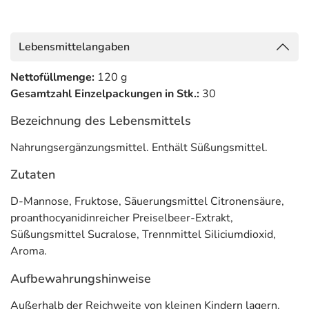
Inhaltsstoffe pro 1/2/3 Beutel
Lebensmittelangaben
Inhaltsstoff
pro 1 / 2 / 3 Beutel
Nettofüllmenge:
120 g
Preiselbeer-Extrakt
100mg / 200mg / 300mg
Gesamtzahl Einzelpackungen in Stk.:
30
davon Proanthocyanidine (PAC)
25mg / 50mg / 75mg
Bezeichnung des Lebensmittels
D-Mannose
2000mg / 4000mg / 6000mg
Nahrungsergänzungsmittel. Enthält Süßungsmittel.
Adresse des Lebensmittel-Unternehmens
Zutaten
MCM KLOSTERFRAU Vertr. GmbH
D-Mannose, Fruktose, Säuerungsmittel Citronensäure,
Geronsmühlengasse 1-11
proanthocyanidinreicher Preiselbeer-Extrakt,
50670 Köln
Süßungsmittel Sucralose, Trennmittel Siliciumdioxid,
Aroma.
Informationen zu diesem Lebensmittel (wie z. B. Zutaten,
Allergene) sind bei den Lebensmittelangaben als pdf
Aufbewahrungshinweise
hinterlegt. (oben)
Außerhalb der Reichweite von kleinen Kindern lagern.