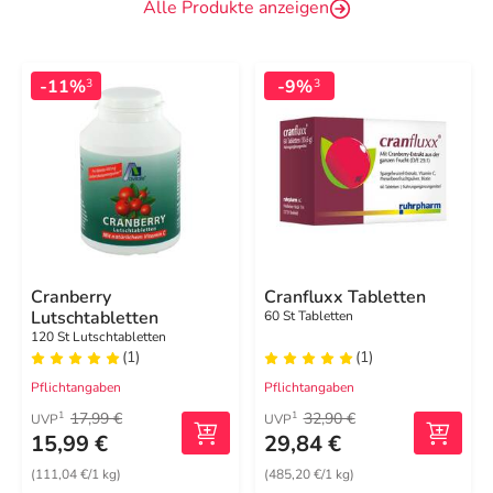
Alle Produkte anzeigen
-11%
-9%
3
3
Cranberry
Cranfluxx Tabletten
Lutschtabletten
60 St Tabletten
120 St Lutschtabletten
(1)
(1)
Pflichtangaben
Pflichtangaben
17,99 €
32,90 €
1
1
UVP
UVP
15,99 €
29,84 €
(111,04 €/1 kg)
(485,20 €/1 kg)