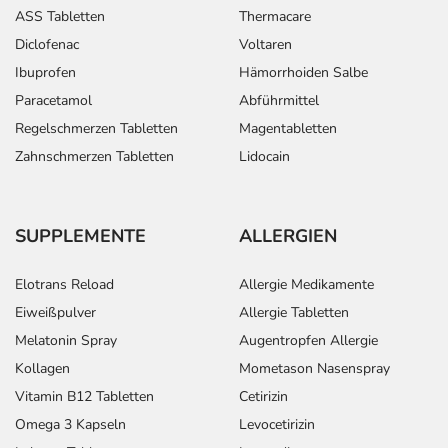
ASS Tabletten
Thermacare
Diclofenac
Voltaren
Ibuprofen
Hämorrhoiden Salbe
Paracetamol
Abführmittel
Regelschmerzen Tabletten
Magentabletten
Zahnschmerzen Tabletten
Lidocain
SUPPLEMENTE
ALLERGIEN
Elotrans Reload
Allergie Medikamente
Eiweißpulver
Allergie Tabletten
Melatonin Spray
Augentropfen Allergie
Kollagen
Mometason Nasenspray
Vitamin B12 Tabletten
Cetirizin
Omega 3 Kapseln
Levocetirizin