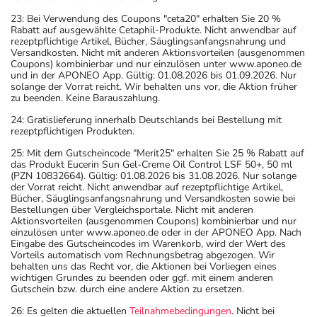
23: Bei Verwendung des Coupons "ceta20" erhalten Sie 20 %
Rabatt auf ausgewählte Cetaphil-Produkte. Nicht anwendbar auf
rezeptpflichtige Artikel, Bücher, Säuglingsanfangsnahrung und
Versandkosten. Nicht mit anderen Aktionsvorteilen (ausgenommen
Coupons) kombinierbar und nur einzulösen unter www.aponeo.de
und in der APONEO App. Gültig: 01.08.2026 bis 01.09.2026. Nur
solange der Vorrat reicht. Wir behalten uns vor, die Aktion früher
zu beenden. Keine Barauszahlung.
24: Gratislieferung innerhalb Deutschlands bei Bestellung mit
rezeptpflichtigen Produkten.
25: Mit dem Gutscheincode "Merit25" erhalten Sie 25 % Rabatt auf
das Produkt Eucerin Sun Gel-Creme Oil Control LSF 50+, 50 ml
(PZN 10832664). Gültig: 01.08.2026 bis 31.08.2026. Nur solange
der Vorrat reicht. Nicht anwendbar auf rezeptpflichtige Artikel,
Bücher, Säuglingsanfangsnahrung und Versandkosten sowie bei
Bestellungen über Vergleichsportale. Nicht mit anderen
Aktionsvorteilen (ausgenommen Coupons) kombinierbar und nur
einzulösen unter www.aponeo.de oder in der APONEO App. Nach
Eingabe des Gutscheincodes im Warenkorb, wird der Wert des
Vorteils automatisch vom Rechnungsbetrag abgezogen. Wir
behalten uns das Recht vor, die Aktionen bei Vorliegen eines
wichtigen Grundes zu beenden oder ggf. mit einem anderen
Gutschein bzw. durch eine andere Aktion zu ersetzen.
26: Es gelten die aktuellen
Teilnahmebedingungen
. Nicht bei