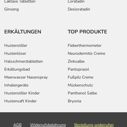
Laktase Tabletten
Loratadin
Ginseng
Desloratadin
ERKÄLTUNGEN
TOP PRODUKTE
Hustenstiller
Fieberthermometer
Hustenlöser
Neurodermitis Creme
Halsschmerztabletten
Zinksalbe
Erkältungsbad
Pantoprazol
Meerwasser Nasenspray
Fußpilz Creme
Inhaliergeräte
Mückenschutz
Hustenstiller Kinder
Panthenol Salbe
Hustensaft Kinder
Bryonia
AGB
Widerrufsbelehrung
Bestellung widerrufen