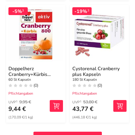
-5%
-19%
3
3
Doppelherz
Cystorenal Cranberry
Cranberry+Kürbis
plus Kapseln
Kapseln
60 St Kapseln
180 St Kapseln
(0)
(0)
Pflichtangaben
Pflichtangaben
9,95 €
53,80 €
1
1
UVP
UVP
9,44 €
43,77 €
(170,09 €/1 kg)
(446,18 €/1 kg)