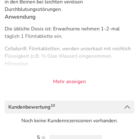
in den Beinen bei leichten venösen
Durchblutungsstörungen.
Anwendung
Die übliche Dosis ist: Erwachsene nehmen 1-2-mal
täglich 1 Filmtablette ein.
Cefadyn®, Filmtabletten, werden unzerkaut mit reichlich
Flüssigkeit (z.B. ½ Glas Wasser) eingenommen.
Hinweise
Enthält Lactose.
Mehr anzeigen
Bitte verwenden Sie dieses Arzneimittel nicht mehr nach
dem auf der Packung oder der Umverpackung
angegebenen Verfallsdatum. Das Verfallsdatum bezieht
sich auf den letzten Tag des angegebenen Monats.
10
Kundenbewertung
Inhaltsstoffe
Noch keine Kundenrezensionen vorhanden.
1 Filmtablette enthält:
5