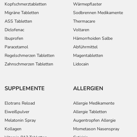
Kopfschmerztabletten
Wärmepflaster
Migräne Tabletten
Sodbrennen Medikamente
ASS Tabletten
Thermacare
Diclofenac
Voltaren
Ibuprofen
Hämorrhoiden Salbe
Paracetamol
Abführmittel
Regelschmerzen Tabletten
Magentabletten
Zahnschmerzen Tabletten
Lidocain
SUPPLEMENTE
ALLERGIEN
Elotrans Reload
Allergie Medikamente
Eiweißpulver
Allergie Tabletten
Melatonin Spray
Augentropfen Allergie
Kollagen
Mometason Nasenspray