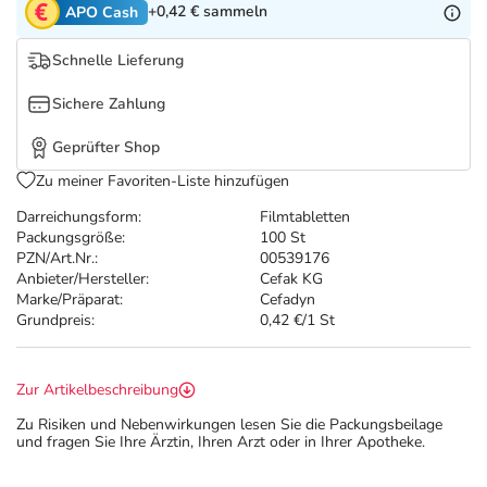
Refluthin, Lasea & Carmenthin Deals
Sport & Fitness
Täglich gut versorgt
+0,42 €
sammeln
APO Cash
Schnelle Lieferung
Salus Deals
Tierapotheke
Sichere Zahlung
Vitamine & Mineralstoffe
Geprüfter Shop
Zu meiner Favoriten-Liste hinzufügen
Marken
Darreichungsform:
Filmtabletten
Packungsgröße:
100 St
PZN/Art.Nr.:
00539176
Anbieter/Hersteller:
Cefak KG
Marke/Präparat:
Cefadyn
Grundpreis:
0,42 €/1 St
Zur Artikelbeschreibung
Zu Risiken und Nebenwirkungen lesen Sie die Packungsbeilage
und fragen Sie Ihre Ärztin, Ihren Arzt oder in Ihrer Apotheke.