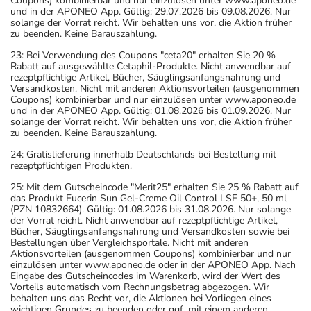
Coupons) kombinierbar und nur einzulösen unter www.aponeo.de
und in der APONEO App. Gültig: 29.07.2026 bis 09.08.2026. Nur
solange der Vorrat reicht. Wir behalten uns vor, die Aktion früher
zu beenden. Keine Barauszahlung.
23: Bei Verwendung des Coupons "ceta20" erhalten Sie 20 %
Rabatt auf ausgewählte Cetaphil-Produkte. Nicht anwendbar auf
rezeptpflichtige Artikel, Bücher, Säuglingsanfangsnahrung und
Versandkosten. Nicht mit anderen Aktionsvorteilen (ausgenommen
Coupons) kombinierbar und nur einzulösen unter www.aponeo.de
und in der APONEO App. Gültig: 01.08.2026 bis 01.09.2026. Nur
solange der Vorrat reicht. Wir behalten uns vor, die Aktion früher
zu beenden. Keine Barauszahlung.
24: Gratislieferung innerhalb Deutschlands bei Bestellung mit
rezeptpflichtigen Produkten.
25: Mit dem Gutscheincode "Merit25" erhalten Sie 25 % Rabatt auf
das Produkt Eucerin Sun Gel-Creme Oil Control LSF 50+, 50 ml
(PZN 10832664). Gültig: 01.08.2026 bis 31.08.2026. Nur solange
der Vorrat reicht. Nicht anwendbar auf rezeptpflichtige Artikel,
Bücher, Säuglingsanfangsnahrung und Versandkosten sowie bei
Bestellungen über Vergleichsportale. Nicht mit anderen
Aktionsvorteilen (ausgenommen Coupons) kombinierbar und nur
einzulösen unter www.aponeo.de oder in der APONEO App. Nach
Eingabe des Gutscheincodes im Warenkorb, wird der Wert des
Vorteils automatisch vom Rechnungsbetrag abgezogen. Wir
behalten uns das Recht vor, die Aktionen bei Vorliegen eines
wichtigen Grundes zu beenden oder ggf. mit einem anderen