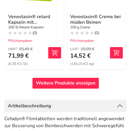
Venostasin® retard
Venostasin® Creme bei
Kapseln mit
müden Beinen
Rosskastaniensamen-
200 St Retard-Kapseln
100 g Creme
(0)
(0)
Trockenextrakt
Pflichtangaben
Pflichtangaben
93,45 €
19,99 €
2
1
MRP
UVP
71,99 €
14,52 €
(0,36 €/1 St)
(145,20 €/1 kg)
Weitere Produkte anzeigen
Artikelbeschreibung
Cefadyn® Filmtabletten werden traditionell angewendet
zur Besserung von Beinbeschwerden mit Schweregefühl