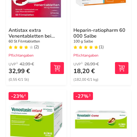
Antistax extra
Heparin-ratiopharm 60
Venentabletten bei
000 Salbe
Krampfadern
60 St Filmtabletten
100 g Salbe
(2)
(1)
Pflichtangaben
Pflichtangaben
42,99 €
26,99 €
1
1
UVP
UVP
32,99 €
18,20 €
(0,55 €/1 St)
(182,00 €/1 kg)
-23%
-27%
4
3