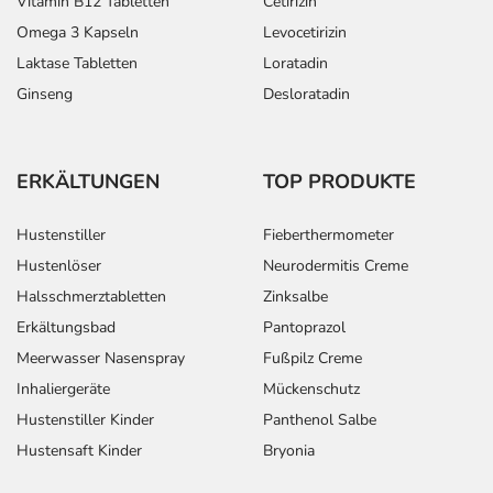
Vitamin B12 Tabletten
Cetirizin
Omega 3 Kapseln
Levocetirizin
Laktase Tabletten
Loratadin
Ginseng
Desloratadin
ERKÄLTUNGEN
TOP PRODUKTE
Hustenstiller
Fieberthermometer
Hustenlöser
Neurodermitis Creme
Halsschmerztabletten
Zinksalbe
Erkältungsbad
Pantoprazol
Meerwasser Nasenspray
Fußpilz Creme
Inhaliergeräte
Mückenschutz
Hustenstiller Kinder
Panthenol Salbe
Hustensaft Kinder
Bryonia