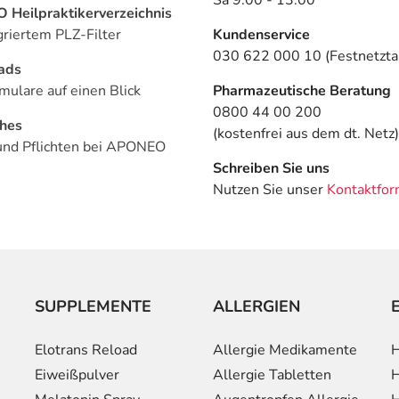
Heilpraktikerverzeichnis
griertem PLZ-Filter
Kundenservice
030 622 000 10 (Festnetztar
ads
mulare auf einen Blick
Pharmazeutische Beratung
0800 44 00 200
ches
(kostenfrei aus dem dt. Netz)
und Pflichten bei APONEO
Schreiben Sie uns
Nutzen Sie unser
Kontaktfor
SUPPLEMENTE
ALLERGIEN
Elotrans Reload
Allergie Medikamente
H
Eiweißpulver
Allergie Tabletten
H