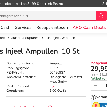
sandkostenfrei ab 34.99 € oder mit Rezept
Sc
 Cash
Services
Rezept einlösen
APO Cash Deals
Heel
Glandula Suprarenalis suis Injeel Ampullen
s Injeel Ampullen, 10 St
Mengenrab
Darreichungsform:
Ampullen
29,9
Packungsgröße:
10 St
PZN/Art.Nr.:
00420937
34,1
MRP²
Anbieter/Hersteller:
Biologische Heilmittel
Artikel ve
Heel GmbH
Marke/Präparat:
Injeel
Grundpreis:
3,00 €/1 St
Versan
AP