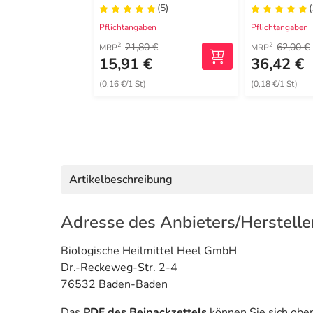
(5)
Pflichtangaben
Pflichtangaben
21,80 €
62,00 €
2
2
MRP
MRP
15,91 €
36,42 €
(0,16 €/1 St)
(0,18 €/1 St)
Artikelbeschreibung
Adresse des Anbieters/Herstelle
Biologische Heilmittel Heel GmbH
Dr.-Reckeweg-Str. 2-4
76532 Baden-Baden
Das
PDF des Beipackzettels
können Sie sich obe