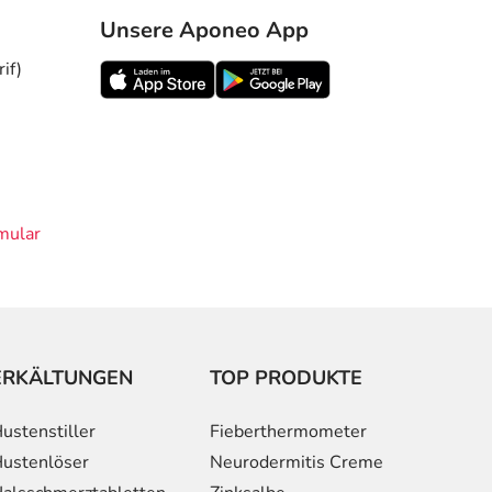
Unsere Aponeo App
if)
mular
ERKÄLTUNGEN
TOP PRODUKTE
ustenstiller
Fieberthermometer
ustenlöser
Neurodermitis Creme