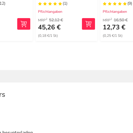
(12)
(1)
(9)
Pflichtangaben
Pflichtangaben
52,12 €
16,50 €
2
2
MRP
MRP
45,26 €
12,73 €
(0,18 €/1 St)
(0,25 €/1 St)
rs
n herunterladen.