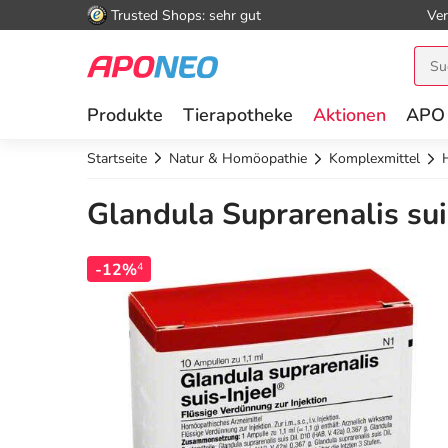
Trusted Shops: sehr gut
Ver
Produkte
Tierapotheke
Aktionen
APO
Startseite
Natur & Homöopathie
Komplexmittel
Glandula Suprarenalis sui
-12%
4