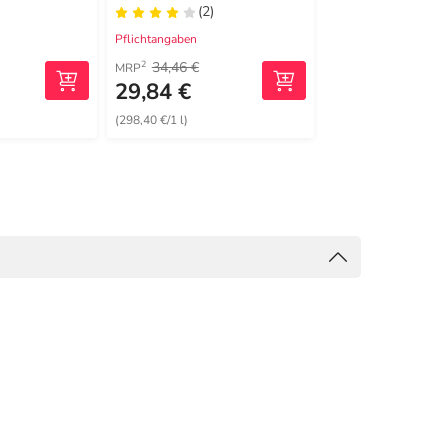
(2)
(4)
Pflichtangaben
Pflichtangaben
34,46 €
45,30 €
2
2
MRP
MRP
29,84 €
41,28 €
(298,40 €/1 l)
(0,17 €/1 St)