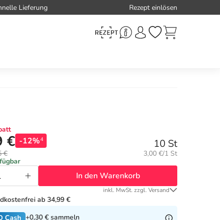
hnelle Lieferung
Rezept einlösen
att
9 €
-12%
4
10 St
Grundpreis:
5 €
3,00 €/1 St
rfügbar
In den Warenkorb
inkl. MwSt. zzgl. Versand
dkostenfrei ab 34,99 €
+0,30 €
sammeln
O Cash