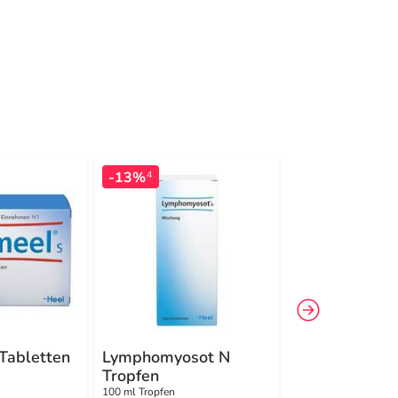
-13%
-9%
4
4
Tabletten
Lymphomyosot N
Gastricumeel
Tropfen
Tabletten
100 ml Tropfen
250 St Tabletten