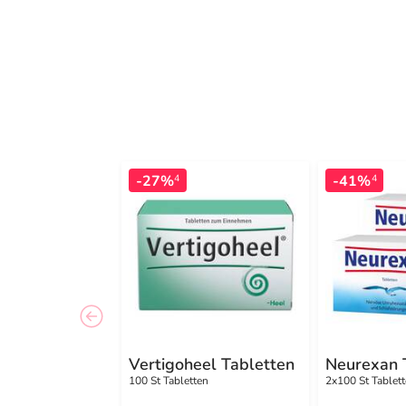
-27%
-41%
4
4
Vertigoheel Tabletten
Neurexan 
100 St Tabletten
2x100 St Tablet