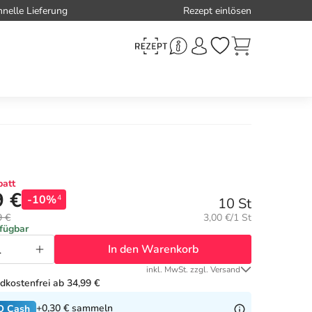
hnelle Lieferung
Rezept einlösen
att
9 €
-10%
4
10 St
Grundpreis:
9 €
3,00 €/1 St
rfügbar
In den Warenkorb
inkl. MwSt. zzgl. Versand
dkostenfrei ab 34,99 €
+0,30 €
sammeln
O Cash