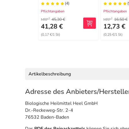
(4)
(
Pflichtangaben
Pflichtangaben
45,30 €
16,50 €
2
2
MRP
MRP
41,28 €
12,73 €
(0,17 €/1 St)
(0,25 €/1 St)
Artikelbeschreibung
Adresse des Anbieters/Herstelle
Biologische Heilmittel Heel GmbH
Dr.-Reckeweg-Str. 2-4
76532 Baden-Baden
Das
PDF des Beipackzettels
können Sie sich obe