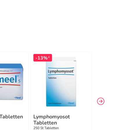
-13%
-30%
4
4
Tabletten
Lymphomyosot
Traumeel S 
Tabletten
100 g Creme
250 St Tabletten