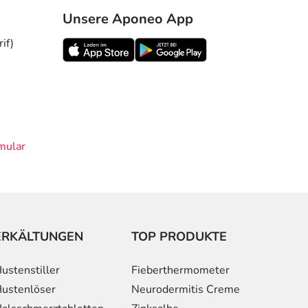
Unsere Aponeo App
if)
mular
ERKÄLTUNGEN
TOP PRODUKTE
ustenstiller
Fieberthermometer
ustenlöser
Neurodermitis Creme