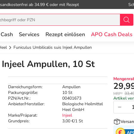
sandkostenfrei ab 34.99 € oder mit Rezept
Sc
 Cash
Services
Rezept einlösen
APO Cash Deals
Heel
Funiculus Umbilicalis suis Injeel Ampullen
 Injeel Ampullen, 10 St
Mengenrab
29,9
Darreichungsform:
Ampullen
Packungsgröße:
10 St
33,4
MRP²
PZN/Art.Nr.:
00401673
Artikel ve
Anbieter/Hersteller:
Biologische Heilmittel
Heel GmbH
Marke/Präparat:
Injeel
Grundpreis:
3,00 €/1 St
Versan
AP