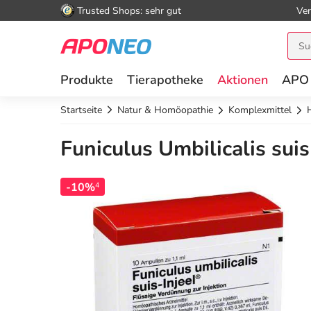
Trusted Shops: sehr gut
Ver
Produkte
Tierapotheke
Aktionen
APO
Startseite
Natur & Homöopathie
Komplexmittel
Funiculus Umbilicalis suis
-10%
4