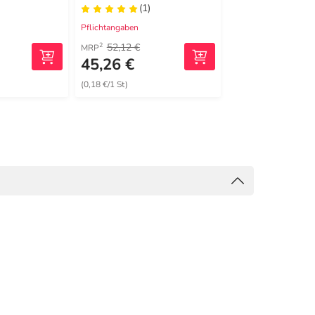
(1)
(16)
Pflichtangaben
Pflichtangaben
52,12 €
20,00 €
2
2
MRP
MRP
45,26 €
13,99 €
(0,18 €/1 St)
(139,90 €/1 kg)