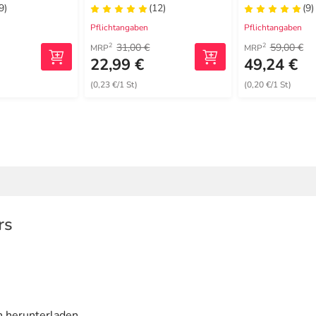
9)
(12)
(9)
Pflichtangaben
Pflichtangaben
31,00 €
59,00 €
2
2
MRP
MRP
22,99 €
49,24 €
(0,23 €/1 St)
(0,20 €/1 St)
rs
n herunterladen.