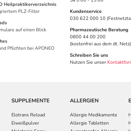
Heilpraktikerverzeichnis
griertem PLZ-Filter
Kundenservice
030 622 000 10 (Festnetztar
ads
mulare auf einen Blick
Pharmazeutische Beratung
0800 44 00 200
ches
(kostenfrei aus dem dt. Netz)
und Pflichten bei APONEO
Schreiben Sie uns
Nutzen Sie unser
Kontaktfor
SUPPLEMENTE
ALLERGIEN
Elotrans Reload
Allergie Medikamente
H
Eiweißpulver
Allergie Tabletten
H