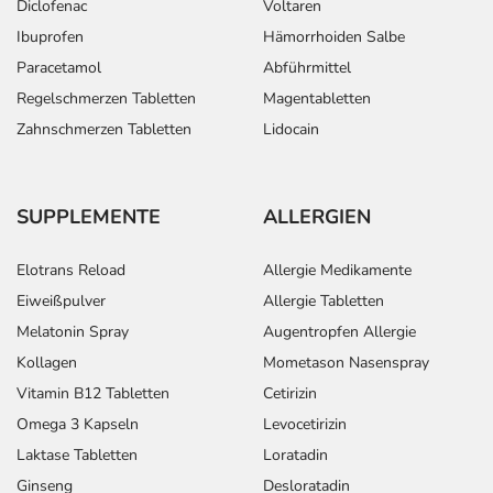
Diclofenac
Voltaren
Ibuprofen
Hämorrhoiden Salbe
Paracetamol
Abführmittel
Regelschmerzen Tabletten
Magentabletten
Zahnschmerzen Tabletten
Lidocain
SUPPLEMENTE
ALLERGIEN
Elotrans Reload
Allergie Medikamente
Eiweißpulver
Allergie Tabletten
Melatonin Spray
Augentropfen Allergie
Kollagen
Mometason Nasenspray
Vitamin B12 Tabletten
Cetirizin
Omega 3 Kapseln
Levocetirizin
Laktase Tabletten
Loratadin
Ginseng
Desloratadin