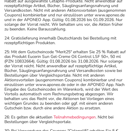
Rabatt auf ausgewählte Cetaphil-Produkte. Nicht anwendbar auf
rezeptpflichtige Artikel, Bücher, Säuglingsanfangsnahrung und
Versandkosten. Nicht mit anderen Aktionsvorteilen (ausgenommen
Coupons) kombinierbar und nur einzulösen unter www.aponeo.de
und in der APONEO App. Gültig: 01.08.2026 bis 01.09.2026. Nur
solange der Vorrat reicht. Wir behalten uns vor, die Aktion früher
zu beenden. Keine Barauszahlung.
24: Gratislieferung innerhalb Deutschlands bei Bestellung mit
rezeptpflichtigen Produkten.
25: Mit dem Gutscheincode "Merit25" erhalten Sie 25 % Rabatt auf
das Produkt Eucerin Sun Gel-Creme Oil Control LSF 50+, 50 ml
(PZN 10832664). Gültig: 01.08.2026 bis 31.08.2026. Nur solange
der Vorrat reicht. Nicht anwendbar auf rezeptpflichtige Artikel,
Bücher, Säuglingsanfangsnahrung und Versandkosten sowie bei
Bestellungen über Vergleichsportale. Nicht mit anderen
Aktionsvorteilen (ausgenommen Coupons) kombinierbar und nur
einzulösen unter www.aponeo.de oder in der APONEO App. Nach
Eingabe des Gutscheincodes im Warenkorb, wird der Wert des
Vorteils automatisch vom Rechnungsbetrag abgezogen. Wir
behalten uns das Recht vor, die Aktionen bei Vorliegen eines
wichtigen Grundes zu beenden oder ggf. mit einem anderen
Gutschein bzw. durch eine andere Aktion zu ersetzen.
26: Es gelten die aktuellen
Teilnahmebedingungen
. Nicht bei
Bestellungen über Vergleichsportale.
30: Bei Verwendung des Coupons "Ciclopoli5" erhalten Sie 5 €