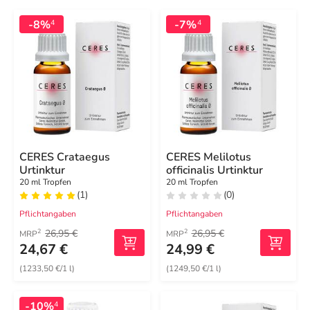
-8%
-7%
4
4
CERES Crataegus
CERES Melilotus
Urtinktur
officinalis Urtinktur
20 ml Tropfen
20 ml Tropfen
(1)
(0)
Pflichtangaben
Pflichtangaben
26,95 €
26,95 €
2
2
MRP
MRP
24,67 €
24,99 €
(1233,50 €/1 l)
(1249,50 €/1 l)
-10%
4