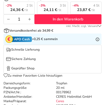
Refluthin, Lasea & Carmenthin Deals
Sport & Fitness
Täglich gut versorgt
-2%
2 St
-3%
3 St
-4%
4 St
24,36 €
24,11 €
23,87 €
/ St
/ St
/ St
Salus Deals
Tierapotheke
In den Warenkorb
inkl. MwSt. zzgl. Versand
Vitamine & Mineralstoffe
Versandkostenfrei ab 34,99 €
+0,25 €
sammeln
APO Cash
Marken
Schnelle Lieferung
Sichere Zahlung
Geprüfter Shop
Zu meiner Favoriten-Liste hinzufügen
Darreichungsform:
Tropfen
Packungsgröße:
20 ml
PZN/Art.Nr.:
00178962
Anbieter/Hersteller:
CERES Heilmittel GmbH
Marke/Präparat:
Ceres