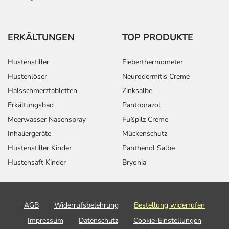
ERKÄLTUNGEN
TOP PRODUKTE
Hustenstiller
Fieberthermometer
Hustenlöser
Neurodermitis Creme
Halsschmerztabletten
Zinksalbe
Erkältungsbad
Pantoprazol
Meerwasser Nasenspray
Fußpilz Creme
Inhaliergeräte
Mückenschutz
Hustenstiller Kinder
Panthenol Salbe
Hustensaft Kinder
Bryonia
AGB
Widerrufsbelehrung
Bestellung widerrufen
Impressum
Datenschutz
Cookie-Einstellungen