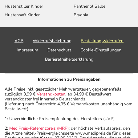
Hustenstiller Kinder
Panthenol Salbe
Hustensaft Kinder
Bryonia
AGB
Widerrufsbelehrung
Bestellung widerrufen
Impressum
Datenschutz
Cookie-Einstellungen
Barrierefreiheitserklärung
Informationen zu Preisangaben
Alle Preise inkl. gesetzlicher Mehrwertsteuer, gegebenenfalls
zuzüglich 3,99 €
Versandkosten
, ab 34,99 € Bestellwert
versandkostenfrei innerhalb Deutschlands.
(Lieferung nach Österreich: 4,95 € Versandkosten unabhängig vom
Bestellwert)
1: Unverbindliche Preisempfehlung des Herstellers (UVP)
2:
MediPreis-Referenzpreis (MRP)
: der höchste Verkaufspreis, den
die Arzneimittel-Preisvergleichsseite www.medipreis.de für dieses