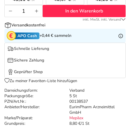
Refluthin, Lasea & Carmenthin Deals
Sport & Fitness
Täglich gut versorgt
In den Warenkorb
Salus Deals
Tierapotheke
inkl. MwSt. inkl. Versand
Versandkostenfrei
Vitamine & Mineralstoffe
+0,44 €
sammeln
APO Cash
Schnelle Lieferung
Marken
Sichere Zahlung
Geprüfter Shop
Zu meiner Favoriten-Liste hinzufügen
Darreichungsform:
Verband
Packungsgröße:
5 St
PZN/Art.Nr.:
00138537
Anbieter/Hersteller:
EurimPharm Arzneimittel
GmbH
Marke/Präparat:
Mepilex
Grundpreis:
8,80 €/1 St