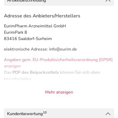
Artikelbeschreibung
Adresse des Anbieters/Herstellers
EurimPharm Arzneimittel GmbH
EurimPark 8
83416 Saaldorf-Surheim
elektronische Adresse: info@eurim.de
Angaben gem. EU-Produktsicherheitsverordnung (GPSR)
anzeigen
Das
PDF des Beipackzettels
können Sie sich oben
herunterladen.
Mehr anzeigen
10
Kundenbewertung