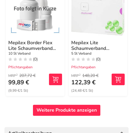
Mepilex Border Flex
Mepilex Lite
Lite Schaumverband
Schaumverband
10x10 cm
12,5x12,5cm steril
10 St Verband
5 St Verband
(0)
(0)
Pflichtangaben
Pflichtangaben
207,72 €
148,20 €
2
2
MRP
MRP
99,89 €
122,39 €
(9,99 €/1 St)
(24,48 €/1 St)
Weitere Produkte anzeigen