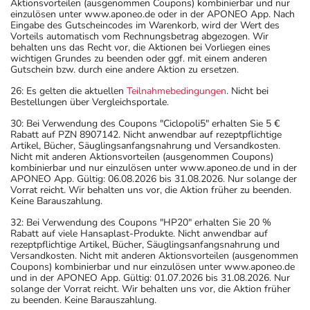
Aktionsvorteilen (ausgenommen Coupons) kombinierbar und nur
einzulösen unter www.aponeo.de oder in der APONEO App. Nach
Eingabe des Gutscheincodes im Warenkorb, wird der Wert des
Vorteils automatisch vom Rechnungsbetrag abgezogen. Wir
behalten uns das Recht vor, die Aktionen bei Vorliegen eines
wichtigen Grundes zu beenden oder ggf. mit einem anderen
Gutschein bzw. durch eine andere Aktion zu ersetzen.
26: Es gelten die aktuellen
Teilnahmebedingungen
. Nicht bei
Bestellungen über Vergleichsportale.
30: Bei Verwendung des Coupons "Ciclopoli5" erhalten Sie 5 €
Rabatt auf PZN 8907142. Nicht anwendbar auf rezeptpflichtige
Artikel, Bücher, Säuglingsanfangsnahrung und Versandkosten.
Nicht mit anderen Aktionsvorteilen (ausgenommen Coupons)
kombinierbar und nur einzulösen unter www.aponeo.de und in der
APONEO App. Gültig: 06.08.2026 bis 31.08.2026. Nur solange der
Vorrat reicht. Wir behalten uns vor, die Aktion früher zu beenden.
Keine Barauszahlung.
32: Bei Verwendung des Coupons "HP20" erhalten Sie 20 %
Rabatt auf viele Hansaplast-Produkte. Nicht anwendbar auf
rezeptpflichtige Artikel, Bücher, Säuglingsanfangsnahrung und
Versandkosten. Nicht mit anderen Aktionsvorteilen (ausgenommen
Coupons) kombinierbar und nur einzulösen unter www.aponeo.de
und in der APONEO App. Gültig: 01.07.2026 bis 31.08.2026. Nur
solange der Vorrat reicht. Wir behalten uns vor, die Aktion früher
zu beenden. Keine Barauszahlung.