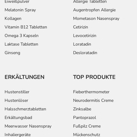
Eiweißpulver
Allergie Tabletten
Melatonin Spray
Augentropfen Allergie
Kollagen
Mometason Nasenspray
Vitamin B12 Tabletten
Cetirizin
Omega 3 Kapseln
Levocetirizin
Laktase Tabletten
Loratadin
Ginseng
Desloratadin
ERKÄLTUNGEN
TOP PRODUKTE
Hustenstiller
Fieberthermometer
Hustenlöser
Neurodermitis Creme
Halsschmerztabletten
Zinksalbe
Erkältungsbad
Pantoprazol
Meerwasser Nasenspray
Fußpilz Creme
Inhaliergeräte
Mückenschutz