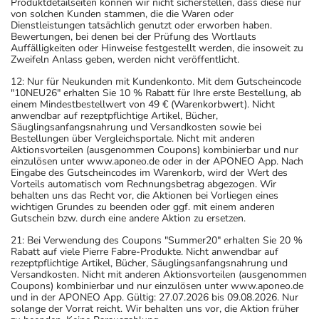
Produktdetailseiten können wir nicht sicherstellen, dass diese nur
von solchen Kunden stammen, die die Waren oder
Dienstleistungen tatsächlich genutzt oder erworben haben.
Bewertungen, bei denen bei der Prüfung des Wortlauts
Auffälligkeiten oder Hinweise festgestellt werden, die insoweit zu
Zweifeln Anlass geben, werden nicht veröffentlicht.
12: Nur für Neukunden mit Kundenkonto. Mit dem Gutscheincode
"10NEU26" erhalten Sie 10 % Rabatt für Ihre erste Bestellung, ab
einem Mindestbestellwert von 49 € (Warenkorbwert). Nicht
anwendbar auf rezeptpflichtige Artikel, Bücher,
Säuglingsanfangsnahrung und Versandkosten sowie bei
Bestellungen über Vergleichsportale. Nicht mit anderen
Aktionsvorteilen (ausgenommen Coupons) kombinierbar und nur
einzulösen unter www.aponeo.de oder in der APONEO App. Nach
Eingabe des Gutscheincodes im Warenkorb, wird der Wert des
Vorteils automatisch vom Rechnungsbetrag abgezogen. Wir
behalten uns das Recht vor, die Aktionen bei Vorliegen eines
wichtigen Grundes zu beenden oder ggf. mit einem anderen
Gutschein bzw. durch eine andere Aktion zu ersetzen.
21: Bei Verwendung des Coupons "Summer20" erhalten Sie 20 %
Rabatt auf viele Pierre Fabre-Produkte. Nicht anwendbar auf
rezeptpflichtige Artikel, Bücher, Säuglingsanfangsnahrung und
Versandkosten. Nicht mit anderen Aktionsvorteilen (ausgenommen
Coupons) kombinierbar und nur einzulösen unter www.aponeo.de
und in der APONEO App. Gültig: 27.07.2026 bis 09.08.2026. Nur
solange der Vorrat reicht. Wir behalten uns vor, die Aktion früher