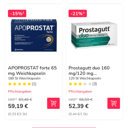
-15%
-21%
4
4
APOPROSTAT forte 65
Prostagutt duo 160
mg Weichkapseln
mg/120 mg
Weichkapseln
180 St Weichkapseln
120 St Weichkapseln
(1)
(3)
Pflichtangaben
Pflichtangaben
69,46 €
66,59 €
2
2
MRP
MRP
59,19 €
52,39 €
(0,33 €/1 St)
(0,44 €/1 St)