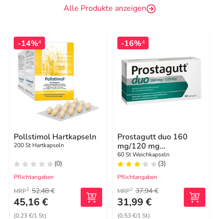
Alle Produkte anzeigen
-14%
-16%
4
4
Pollstimol Hartkapseln
Prostagutt duo 160
mg/120 mg
200 St Hartkapseln
Weichkapseln
60 St Weichkapseln
(0)
(3)
Pflichtangaben
Pflichtangaben
52,48 €
37,94 €
2
2
MRP
MRP
45,16 €
31,99 €
(0,23 €/1 St)
(0,53 €/1 St)