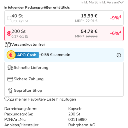
Refluthin, Lasea & Carmenthin Deals
Sport & Fitness
Täglich gut versorgt
inkl. MwSt. inkl. Versand
In folgenden Packungsgrößen erhältlich:
19,99 €
40 St
Salus Deals
Tierapotheke
4
-9%
MRP²
22,01 €
0,50 €/1 St
54,79 €
200 St
4
-6%
Vitamine & Mineralstoffe
MRP²
57,99 €
0,27 €/1 St
Versandkostenfrei
Marken
+0,55 €
sammeln
APO Cash
Schnelle Lieferung
Sichere Zahlung
Geprüfter Shop
Zu meiner Favoriten-Liste hinzufügen
Darreichungsform:
Kapseln
Packungsgröße:
200 St
PZN/Art.Nr.:
00115890
Anbieter/Hersteller:
Ruhrpharm AG