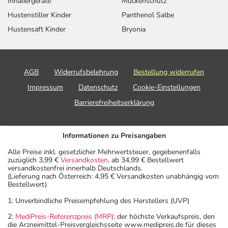
Inhaliergeräte
Mückenschutz
Hustenstiller Kinder
Panthenol Salbe
Hustensaft Kinder
Bryonia
AGB
Widerrufsbelehrung
Bestellung widerrufen
Impressum
Datenschutz
Cookie-Einstellungen
Barrierefreiheitserklärung
Informationen zu Preisangaben
Alle Preise inkl. gesetzlicher Mehrwertsteuer, gegebenenfalls
zuzüglich 3,99 €
Versandkosten
, ab 34,99 € Bestellwert
versandkostenfrei innerhalb Deutschlands.
(Lieferung nach Österreich: 4,95 € Versandkosten unabhängig vom
Bestellwert)
1: Unverbindliche Preisempfehlung des Herstellers (UVP)
2:
MediPreis-Referenzpreis (MRP)
: der höchste Verkaufspreis, den
die Arzneimittel-Preisvergleichsseite www.medipreis.de für dieses