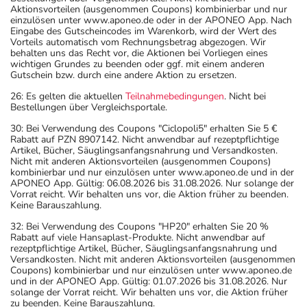
Aktionsvorteilen (ausgenommen Coupons) kombinierbar und nur
einzulösen unter www.aponeo.de oder in der APONEO App. Nach
Eingabe des Gutscheincodes im Warenkorb, wird der Wert des
Vorteils automatisch vom Rechnungsbetrag abgezogen. Wir
behalten uns das Recht vor, die Aktionen bei Vorliegen eines
wichtigen Grundes zu beenden oder ggf. mit einem anderen
Gutschein bzw. durch eine andere Aktion zu ersetzen.
26: Es gelten die aktuellen
Teilnahmebedingungen
. Nicht bei
Bestellungen über Vergleichsportale.
30: Bei Verwendung des Coupons "Ciclopoli5" erhalten Sie 5 €
Rabatt auf PZN 8907142. Nicht anwendbar auf rezeptpflichtige
Artikel, Bücher, Säuglingsanfangsnahrung und Versandkosten.
Nicht mit anderen Aktionsvorteilen (ausgenommen Coupons)
kombinierbar und nur einzulösen unter www.aponeo.de und in der
APONEO App. Gültig: 06.08.2026 bis 31.08.2026. Nur solange der
Vorrat reicht. Wir behalten uns vor, die Aktion früher zu beenden.
Keine Barauszahlung.
32: Bei Verwendung des Coupons "HP20" erhalten Sie 20 %
Rabatt auf viele Hansaplast-Produkte. Nicht anwendbar auf
rezeptpflichtige Artikel, Bücher, Säuglingsanfangsnahrung und
Versandkosten. Nicht mit anderen Aktionsvorteilen (ausgenommen
Coupons) kombinierbar und nur einzulösen unter www.aponeo.de
und in der APONEO App. Gültig: 01.07.2026 bis 31.08.2026. Nur
solange der Vorrat reicht. Wir behalten uns vor, die Aktion früher
zu beenden. Keine Barauszahlung.