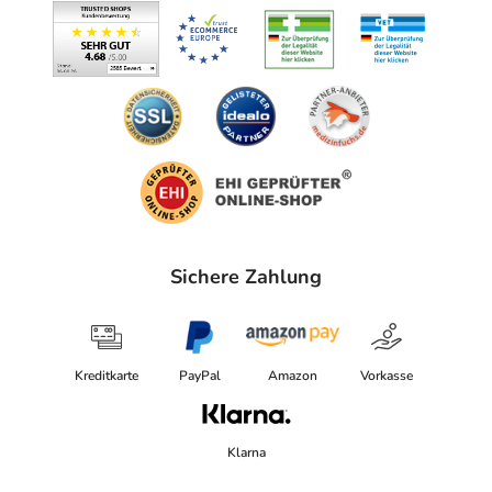
Adresse des Anbieters/Herstellers
Ruhrpharm AG
Heidsieker Heide 114
33739 Bielefeld
Das
PDF des Beipackzettels
können Sie sich oben
herunterladen.
Sichere Zahlung
Kreditkarte
PayPal
Amazon
Vorkasse
Klarna