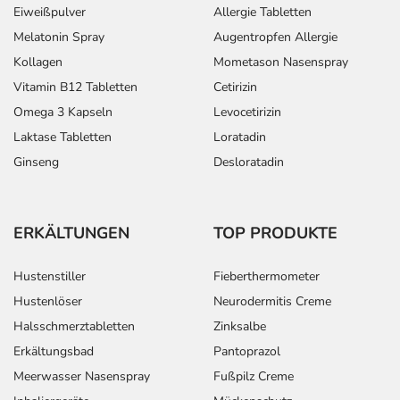
Eiweißpulver
Allergie Tabletten
Melatonin Spray
Augentropfen Allergie
Kollagen
Mometason Nasenspray
Vitamin B12 Tabletten
Cetirizin
Omega 3 Kapseln
Levocetirizin
Laktase Tabletten
Loratadin
Ginseng
Desloratadin
ERKÄLTUNGEN
TOP PRODUKTE
Hustenstiller
Fieberthermometer
Hustenlöser
Neurodermitis Creme
Halsschmerztabletten
Zinksalbe
Erkältungsbad
Pantoprazol
Meerwasser Nasenspray
Fußpilz Creme