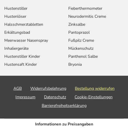
Hustenstiller
Fieberthermometer
Hustenlöser
Neurodermitis Creme
Halsschmerztabletten
Zinksalbe
Erkältungsbad
Pantoprazol
Meerwasser Nasenspray
Fußpilz Creme
Inhaliergeräte
Mückenschutz
Hustenstiller Kinder
Panthenol Salbe
Hustensaft Kinder
Bryonia
AGB
Widerrufsbelehrung
Bestellung widerrufen
Impressum
Datenschutz
Cookie-Einstellungen
Barrierefreiheitserklärung
Informationen zu Preisangaben