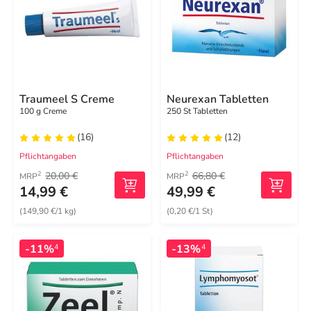
Traumeel S Creme
Neurexan Tabletten
100 g Creme
250 St Tabletten
(16)
(12)
Pflichtangaben
Pflichtangaben
20,00 €
66,80 €
2
2
MRP
MRP
14,99 €
49,99 €
(149,90 €/1 kg)
(0,20 €/1 St)
-11%
-13%
4
4