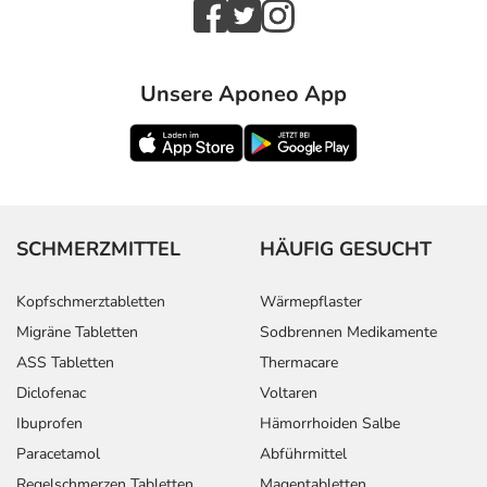
Unsere Aponeo App
SCHMERZMITTEL
HÄUFIG GESUCHT
Kopfschmerztabletten
Wärmepflaster
Migräne Tabletten
Sodbrennen Medikamente
ASS Tabletten
Thermacare
Diclofenac
Voltaren
Ibuprofen
Hämorrhoiden Salbe
Paracetamol
Abführmittel
Regelschmerzen Tabletten
Magentabletten