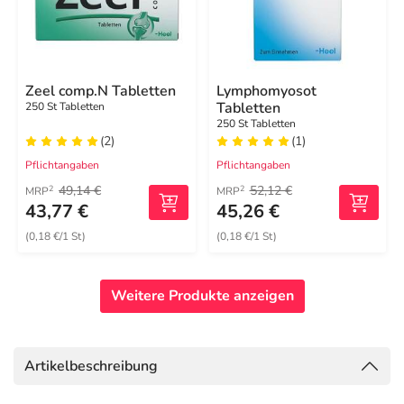
Zeel comp.N Tabletten
Lymphomyosot
Tabletten
250 St Tabletten
250 St Tabletten
(2)
(1)
Pflichtangaben
Pflichtangaben
49,14 €
52,12 €
2
2
MRP
MRP
43,77 €
45,26 €
(0,18 €/1 St)
(0,18 €/1 St)
Weitere Produkte anzeigen
Artikelbeschreibung