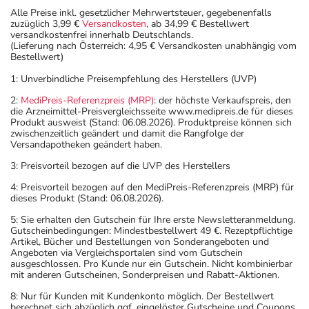
Alle Preise inkl. gesetzlicher Mehrwertsteuer, gegebenenfalls
zuzüglich 3,99 €
Versandkosten
, ab 34,99 € Bestellwert
versandkostenfrei innerhalb Deutschlands.
(Lieferung nach Österreich: 4,95 € Versandkosten unabhängig vom
Bestellwert)
1: Unverbindliche Preisempfehlung des Herstellers (UVP)
2:
MediPreis-Referenzpreis (MRP)
: der höchste Verkaufspreis, den
die Arzneimittel-Preisvergleichsseite www.medipreis.de für dieses
Produkt ausweist (Stand: 06.08.2026). Produktpreise können sich
zwischenzeitlich geändert und damit die Rangfolge der
Versandapotheken geändert haben.
3: Preisvorteil bezogen auf die UVP des Herstellers
4: Preisvorteil bezogen auf den MediPreis-Referenzpreis (MRP) für
dieses Produkt (Stand: 06.08.2026).
5: Sie erhalten den Gutschein für Ihre erste Newsletteranmeldung.
Gutscheinbedingungen: Mindestbestellwert 49 €. Rezeptpflichtige
Artikel, Bücher und Bestellungen von Sonderangeboten und
Angeboten via Vergleichsportalen sind vom Gutschein
ausgeschlossen. Pro Kunde nur ein Gutschein. Nicht kombinierbar
mit anderen Gutscheinen, Sonderpreisen und Rabatt-Aktionen.
8: Nur für Kunden mit Kundenkonto möglich. Der Bestellwert
berechnet sich abzüglich ggf. eingelöster Gutscheine und Coupons.