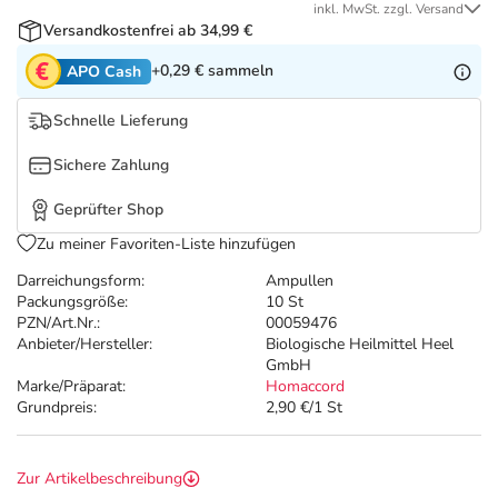
Refluthin, Lasea & Carmenthin Deals
Sport & Fitness
Täglich gut versorgt
inkl. MwSt. zzgl. Versand
Versandkostenfrei ab 34,99 €
Salus Deals
Tierapotheke
+0,29 €
sammeln
APO Cash
Schnelle Lieferung
Vitamine & Mineralstoffe
Sichere Zahlung
Marken
Geprüfter Shop
Zu meiner Favoriten-Liste hinzufügen
Darreichungsform:
Ampullen
Packungsgröße:
10 St
PZN/Art.Nr.:
00059476
Anbieter/Hersteller:
Biologische Heilmittel Heel
GmbH
Marke/Präparat:
Homaccord
Grundpreis:
2,90 €/1 St
Zur Artikelbeschreibung