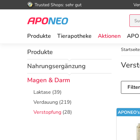
Trusted Shops: sehr gut
Ver
Produkte
Tierapotheke
Aktionen
APO
Startseite
Produkte
Vers
Nahrungsergänzung
Magen & Darm
Filte
Laktase
(39)
Verdauung
(219)
Verstopfung
(28)