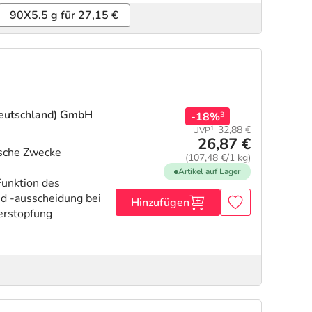
90X5.5 g für 27,15 €
(Deutschland) GmbH
-18%
3
32,88
€
1
UVP
26,87 €
ische Zwecke
(107,48 €/1 kg)
Artikel auf Lager
unktion des
nd -ausscheidung bei
Hinzufügen
Verstopfung