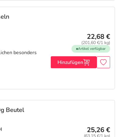
eln
22,68 €
(201,60 €/1 kg)
Artikel verfügbar
lichen besonders
Hinzufügen
g Beutel
25,26 €
H
(63,15 €/1 kg)