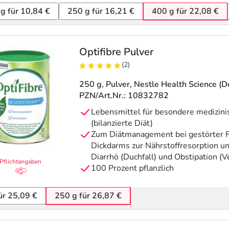
g für 10,84 €
250 g für 16,21 €
400 g für 22,08 €
Optifibre Pulver
(2)
250 g, Pulver
, Nestle Health Science 
PZN/Art.Nr.: 10832782
Lebensmittel für besondere medizin
(bilanzierte Diät)
Zum Diätmanagement bei gestörter F
Dickdarms zur Nährstoffresorption u
Diarrhö (Duchfall) und Obstipation (
Pflichtangaben
100 Prozent pflanzlich
ür 25,09 €
250 g für 26,87 €