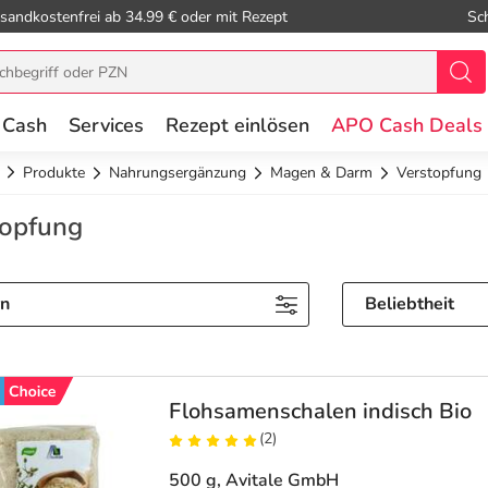
sandkostenfrei ab 34.99 € oder mit Rezept
Sc
 Cash
Services
Rezept einlösen
APO Cash Deals
Produkte
Nahrungsergänzung
Magen & Darm
Verstopfung
topfung
rn
Beliebtheit
Flohsamenschalen indisch Bio
(2)
500 g
, Avitale GmbH