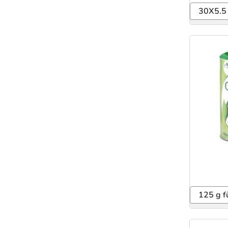
30X5.5 
125 g f