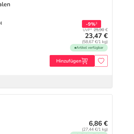
alen
H
-9%
3
25,90
€
1
UVP
23,47 €
(58,67 €/1 kg)
Artikel verfügbar
Hinzufügen
6,86 €
(27,44 €/1 kg)