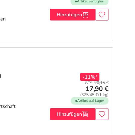
Artikel verfügbar
Hinzufügen
ßen
H
-11%
3
20,15
€
1
UVP
17,90 €
(325,45 €/1 kg)
Artikel auf Lager
rtschaft
Hinzufügen