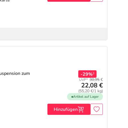
Suspension zum
-29%
3
30,95
€
1
UVP
22,08 €
(55,20 €/1 kg)
Artikel auf Lager
Hinzufügen