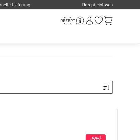
hnelle Lieferung
Rezept einlösen
-5%
3