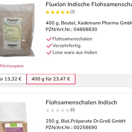
Fluxlon Indische Flohsamensch
(2)
400 g, Beutel
, Kademann Pharma Gmb
PZN/Art.Nr.: 04868830
Flohsamenschalen
Verzehrfertig
Lose ware aus Indien
Pflichtangaben
ür 13,32 €
400 g für 23,47 €
Flohsamenschalen Indisch
(0)
250 g
, Biol.Präparate Dr.Groß GmbH
PZN/Art.Nr.: 00258690