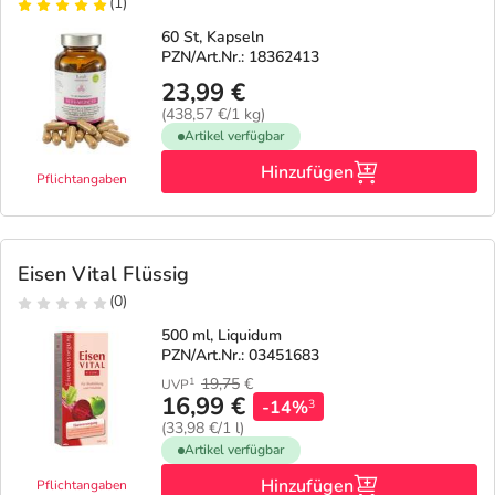
(1)
60 St, Kapseln
PZN/Art.Nr.: 18362413
23,99 €
(438,57 €/1 kg)
Artikel verfügbar
Hinzufügen
Pflichtangaben
Eisen Vital Flüssig
(0)
500 ml, Liquidum
PZN/Art.Nr.: 03451683
19,75
€
1
UVP
16,99 €
-14%
3
(33,98 €/1 l)
Artikel verfügbar
Hinzufügen
Pflichtangaben