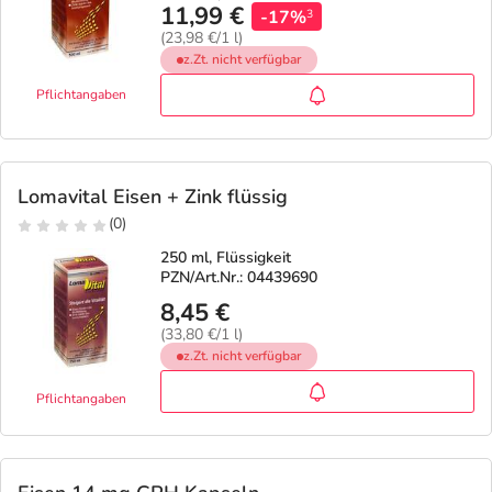
11,99 €
-17%
3
(23,98 €/1 l)
z.Zt. nicht verfügbar
Pflichtangaben
Lomavital Eisen + Zink flüssig
(0)
250 ml, Flüssigkeit
PZN/Art.Nr.: 04439690
8,45 €
(33,80 €/1 l)
z.Zt. nicht verfügbar
Pflichtangaben