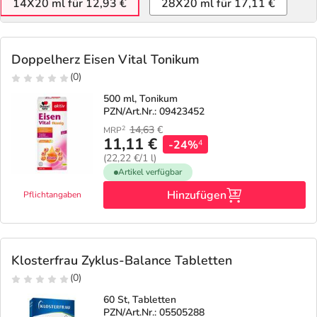
14X20 ml für 12,93 €
28X20 ml für 17,11 €
Doppelherz Eisen Vital Tonikum
(0)
500 ml, Tonikum
PZN/Art.Nr.: 09423452
14,63
€
2
MRP
11,11 €
-24%
4
(22,22 €/1 l)
Artikel verfügbar
Hinzufügen
Pflichtangaben
Klosterfrau Zyklus-Balance Tabletten
(0)
60 St, Tabletten
PZN/Art.Nr.: 05505288