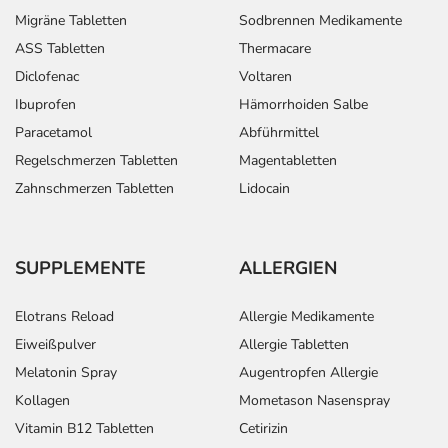
Migräne Tabletten
Sodbrennen Medikamente
ASS Tabletten
Thermacare
Diclofenac
Voltaren
Ibuprofen
Hämorrhoiden Salbe
Paracetamol
Abführmittel
Regelschmerzen Tabletten
Magentabletten
Zahnschmerzen Tabletten
Lidocain
SUPPLEMENTE
ALLERGIEN
Elotrans Reload
Allergie Medikamente
Eiweißpulver
Allergie Tabletten
Melatonin Spray
Augentropfen Allergie
Kollagen
Mometason Nasenspray
Vitamin B12 Tabletten
Cetirizin