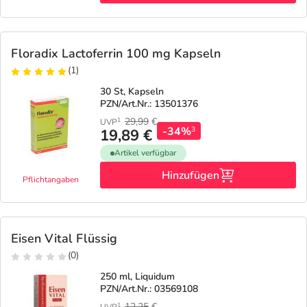
Refluthin, Lasea & Carmenthin Deals
Sport & Fitness
Täglich gut versorgt
Salus Deals
Tierapotheke
Floradix Lactoferrin 100 mg Kapseln
(1)
Vitamine & Mineralstoffe
30 St, Kapseln
PZN/Art.Nr.: 13501376
Marken
29,99
€
1
UVP
-34%
3
19,89 €
Artikel verfügbar
Hinzufügen
Pflichtangaben
Eisen Vital Flüssig
(0)
250 ml, Liquidum
PZN/Art.Nr.: 03569108
12,25
€
1