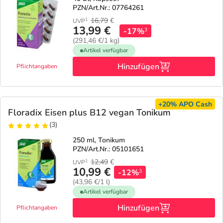
PZN/Art.Nr.: 07764261
16,79
€
1
UVP
13,99 €
-17%
3
(291,46 €/1 kg)
Artikel verfügbar
Hinzufügen
Pflichtangaben
+20%
APO Cash
Floradix Eisen plus B12 vegan Tonikum
(3)
250 ml, Tonikum
PZN/Art.Nr.: 05101651
12,49
€
1
UVP
10,99 €
-12%
3
(43,96 €/1 l)
Artikel verfügbar
Hinzufügen
Pflichtangaben