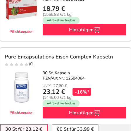
18,79 €
(1565,83 €/1 kg)
Artikel verfügbar
Hinzufügen
Pflichtangaben
Pure Encapsulations Eisen Complex Kapseln
(0)
30 St, Kapseln
PZN/Art.Nr.: 12584064
27,60
€
1
UVP
23,12 €
-16%
3
(1445,00 €/1 kg)
Artikel verfügbar
Hinzufügen
Pflichtangaben
30 St für 23,12 €
60 St für 33,99 €