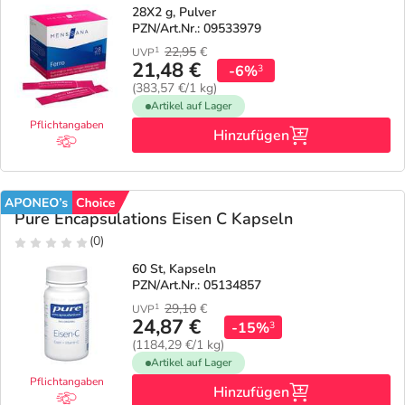
28X2 g, Pulver
PZN/Art.Nr.: 09533979
Geschenkideen
Fragen und Antworten
5% Extra Cash
Diabetes
22,95
€
1
UVP
21,48 €
-6%
3
(383,57 €/1 kg)
Aktuelle Coupons
Kontakt
Avene & Ducray Deals
Körperpflege & Kosmetik
7
Artikel auf Lager
Pflichtangaben
Hinzufügen
Ratgeber
Eucerin Deals
Liebe & Erotik
Summer SALE
Beliebte Beiträge
Evolsin Deals
Mutter & Kind
Reiseapotheke
Pure Encapsulations Eisen C Kapseln
(0)
E-Rezept einlösen
Frontline & Frontpro Deals
Nahrungsergänzung
Insektenschutz
60 St, Kapseln
PZN/Art.Nr.: 05134857
E-Rezept App
Nattermann Deals
Natur & Homöopathie
Sonnenpflege
29,10
€
1
UVP
24,87 €
-15%
3
(1184,29 €/1 kg)
R(h)ein Nutrition Deals
Sanitätshaus
Sommerpflege für Haar und Kopfhaut
Artikel auf Lager
Pflichtangaben
Hinzufügen