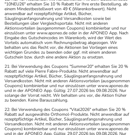
"10NEU26" erhalten Sie 10 % Rabatt für Ihre erste Bestellung, ab
einem Mindestbestellwert von 49 € (Warenkorbwert). Nicht
anwendbar auf rezeptpflichtige Artikel, Bücher,
Säuglingsanfangsnahrung und Versandkosten sowie bei
Bestellungen über Vergleichsportale. Nicht mit anderen
Aktionsvorteilen (ausgenommen Coupons) kombinierbar und nur
einzulösen unter www.aponeo.de oder in der APONEO App. Nach
Eingabe des Gutscheincodes im Warenkorb, wird der Wert des
Vorteils automatisch vom Rechnungsbetrag abgezogen. Wir
behalten uns das Recht vor, die Aktionen bei Vorliegen eines
wichtigen Grundes zu beenden oder ggf. mit einem anderen
Gutschein bzw. durch eine andere Aktion zu ersetzen.
21: Bei Verwendung des Coupons "Summer20" erhalten Sie 20 %
Rabatt auf viele Pierre Fabre-Produkte. Nicht anwendbar auf
rezeptpflichtige Artikel, Bücher, Säuglingsanfangsnahrung und
Versandkosten. Nicht mit anderen Aktionsvorteilen (ausgenommen
Coupons) kombinierbar und nur einzulösen unter www.aponeo.de
und in der APONEO App. Gültig: 27.07.2026 bis 09.08.2026. Nur
solange der Vorrat reicht. Wir behalten uns vor, die Aktion früher
zu beenden. Keine Barauszahlung.
22: Bei Verwendung des Coupons "Vital2026" erhalten Sie 20 %
Rabatt auf ausgewählte Orthomol-Produkte. Nicht anwendbar auf
rezeptpflichtige Artikel, Bücher, Säuglingsanfangsnahrung und
Versandkosten. Nicht mit anderen Aktionsvorteilen (ausgenommen
Coupons) kombinierbar und nur einzulösen unter www.aponeo.de
und in der APONEO App. Gültig: 29.07.2026 bis 09.08.2026. Nur