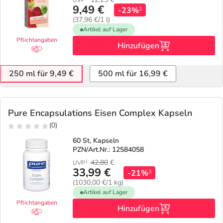
UVP
9,49 €
-23%
3
(37,96 €/1 l)
Artikel auf Lager
Pflichtangaben
Hinzufügen
250 ml für 9,49 €
500 ml für 16,99 €
Pure Encapsulations Eisen Complex Kapseln
(0)
60 St, Kapseln
PZN/Art.Nr.: 12584058
42,80
€
1
UVP
33,99 €
-21%
3
(1030,00 €/1 kg)
Artikel auf Lager
Pflichtangaben
Hinzufügen