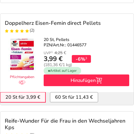
Doppelherz Eisen-Femin direct Pellets
(2)
20 St, Pellets
PZN/Art.Nr.: 01446577
4,25
€
1
UVP
3,99 €
-6%
3
(181,36 €/1 kg)
Artikel auf Lager
Pflichtangaben
Hinzufügen
20 St für 3,99 €
60 St für 11,43 €
Reife-Wunder Für die Frau in den Wechseljahren
Kps