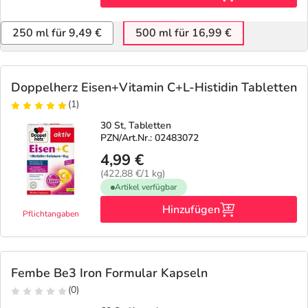
250 ml für 9,49 €
500 ml für 16,99 €
Doppelherz Eisen+Vitamin C+L-Histidin Tabletten
(1)
30 St, Tabletten
PZN/Art.Nr.: 02483072
4,99 €
(422,88 €/1 kg)
Artikel verfügbar
Hinzufügen
Pflichtangaben
Fembe Be3 Iron Formular Kapseln
(0)