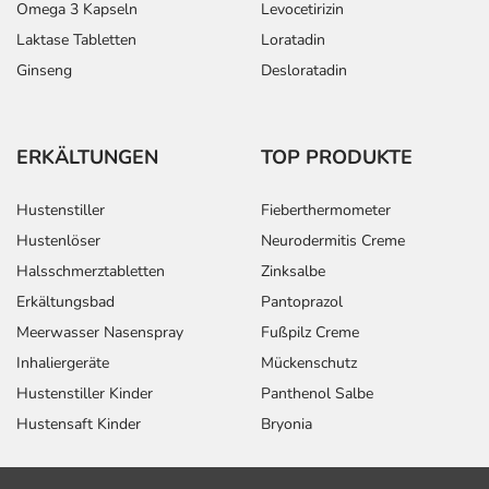
Omega 3 Kapseln
Levocetirizin
Laktase Tabletten
Loratadin
Ginseng
Desloratadin
ERKÄLTUNGEN
TOP PRODUKTE
Hustenstiller
Fieberthermometer
Hustenlöser
Neurodermitis Creme
Halsschmerztabletten
Zinksalbe
Erkältungsbad
Pantoprazol
Meerwasser Nasenspray
Fußpilz Creme
Inhaliergeräte
Mückenschutz
Hustenstiller Kinder
Panthenol Salbe
Hustensaft Kinder
Bryonia