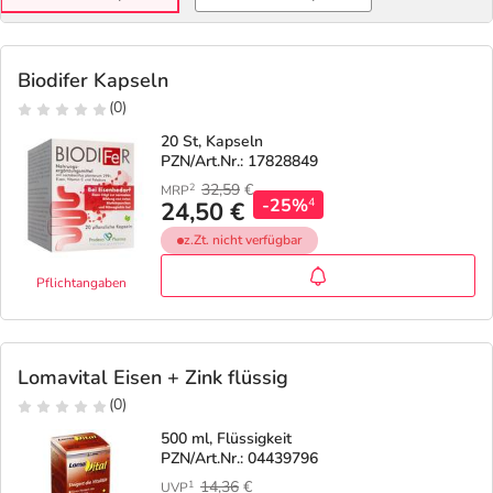
Biodifer Kapseln
(0)
20 St, Kapseln
PZN/Art.Nr.: 17828849
32,59
€
2
MRP
-25%
4
24,50 €
z.Zt. nicht verfügbar
Pflichtangaben
Lomavital Eisen + Zink flüssig
(0)
500 ml, Flüssigkeit
PZN/Art.Nr.: 04439796
14,36
€
1
UVP