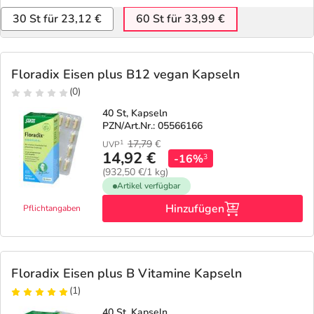
30 St für 23,12 €
60 St für 33,99 €
Floradix Eisen plus B12 vegan Kapseln
(0)
40 St, Kapseln
PZN/Art.Nr.: 05566166
17,79
€
1
UVP
14,92 €
-16%
3
(932,50 €/1 kg)
Artikel verfügbar
Hinzufügen
Pflichtangaben
Floradix Eisen plus B Vitamine Kapseln
(1)
40 St, Kapseln