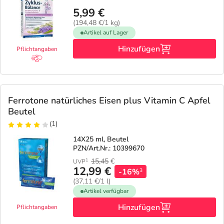
5,99 €
(194,48 €/1 kg)
Artikel auf Lager
Hinzufügen
Pflichtangaben
Ferrotone natürliches Eisen plus Vitamin C Apfel
Beutel
(1)
14X25 ml, Beutel
PZN/Art.Nr.: 10399670
15,45
€
1
UVP
12,99 €
-16%
3
(37,11 €/1 l)
Artikel verfügbar
Hinzufügen
Pflichtangaben