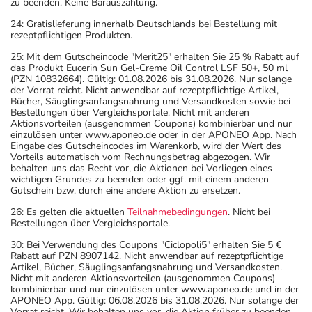
zu beenden. Keine Barauszahlung.
24: Gratislieferung innerhalb Deutschlands bei Bestellung mit
rezeptpflichtigen Produkten.
25: Mit dem Gutscheincode "Merit25" erhalten Sie 25 % Rabatt auf
das Produkt Eucerin Sun Gel-Creme Oil Control LSF 50+, 50 ml
(PZN 10832664). Gültig: 01.08.2026 bis 31.08.2026. Nur solange
der Vorrat reicht. Nicht anwendbar auf rezeptpflichtige Artikel,
Bücher, Säuglingsanfangsnahrung und Versandkosten sowie bei
Bestellungen über Vergleichsportale. Nicht mit anderen
Aktionsvorteilen (ausgenommen Coupons) kombinierbar und nur
einzulösen unter www.aponeo.de oder in der APONEO App. Nach
Eingabe des Gutscheincodes im Warenkorb, wird der Wert des
Vorteils automatisch vom Rechnungsbetrag abgezogen. Wir
behalten uns das Recht vor, die Aktionen bei Vorliegen eines
wichtigen Grundes zu beenden oder ggf. mit einem anderen
Gutschein bzw. durch eine andere Aktion zu ersetzen.
26: Es gelten die aktuellen
Teilnahmebedingungen
. Nicht bei
Bestellungen über Vergleichsportale.
30: Bei Verwendung des Coupons "Ciclopoli5" erhalten Sie 5 €
Rabatt auf PZN 8907142. Nicht anwendbar auf rezeptpflichtige
Artikel, Bücher, Säuglingsanfangsnahrung und Versandkosten.
Nicht mit anderen Aktionsvorteilen (ausgenommen Coupons)
kombinierbar und nur einzulösen unter www.aponeo.de und in der
APONEO App. Gültig: 06.08.2026 bis 31.08.2026. Nur solange der
Vorrat reicht. Wir behalten uns vor, die Aktion früher zu beenden.