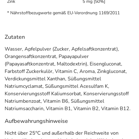
Zink
5 mg [50%]
Auf eine ausreichende Versorgung mit Eisen sollte man
* Nährstoffbezugwerte gemäß EU-Verordnung 1169/2011
besonders in den Entwicklungsjahren, während der
Schwangerschaft, in der Stillzeit, im Alter sowie bei
einseitiger oder vegetarischer Ernährung achten.
Zutaten
Doppelherz Eisen Vital enthält neben Eisen eine
Wasser, Apfelpulver (Zucker, Apfelsaftkonzentrat),
Kombination aus Vitamin C, B-Vitaminen und Zink.
Orangensaftkonzentrat, Papayapulver
Vitamin C
(Papayasaftkonzentrat, Maltodextrin), Eisengluconat,
erhöht die Eisenaufnahme und trägt zur
normalen Funktion des Immunsystems sowie zum Schutz
Farbstoff Zuckerkulör, Vitamin C, Aroma, Zinkgluconat,
der Zellen vor oxidativem Stress bei.*
Verdickungsmittel Xanthan, Süßungsmittel
Natriumcyclamat, Süßungsmittel Acesulfam K,
Die B-Vitamine B1, B2, und B12 unterstützen die
Konservierungsstoff Kaliumsorbat, Konservierungsstoff
normale Funktion des Nervensystems und den normalen
Natriumbenzoat, Vitamin B6, Süßungsmittel
Energiestoffwechsel.*
Natriumsaccharin, Vitamin B1, Vitamin B2, Vitamin B12.
Vitamin B1
leistet zusätzlich einen Beitrag zur normalen
Aufbewahrungshinweise
Herzfunktion.* Die Vitamine B6 und B12 tragen zur
Nicht über 25°C und außerhalb der Reichweite von
normalen Bildung der roten Blutkörperchen und zur