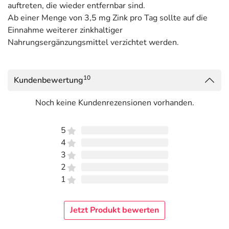
Vitamin B6 trägt zu einem normalen Eiweiß- und Glycogenstoffwechsel bei.
auftreten, die wieder entfernbar sind.
Vitamin C erhöht die Eisenaufnahme. Eisen, Zink tragen zu einer normalen
Ab einer Menge von 3,5 mg Zink pro Tag sollte auf die
kognitiven Funktion bei. Vitamin B1/Thiamin trägt zu einer normalen
Einnahme weiterer zinkhaltiger
Herzfunktion bei.
Nahrungsergänzungsmittel verzichtet werden.
Adresse des Lebensmittel-Unternehmens
Queisser Pharma GmbH & Co. KG
10
Kundenbewertung
Schleswiger Str. 74
24941 Flensburg
Noch keine Kundenrezensionen vorhanden.
Informationen zu diesem Lebensmittel (wie z. B. Zutaten,
5
Allergene) sind bei den Lebensmittelangaben als pdf
4
hinterlegt. (oben)
3
2
1
Jetzt Produkt bewerten