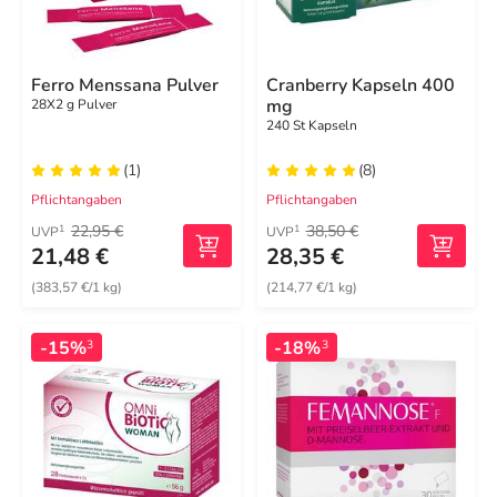
Ferro Menssana Pulver
Cranberry Kapseln 400
mg
28X2 g Pulver
240 St Kapseln
(1)
(8)
Pflichtangaben
Pflichtangaben
22,95 €
38,50 €
1
1
UVP
UVP
21,48 €
28,35 €
(383,57 €/1 kg)
(214,77 €/1 kg)
-15%
-18%
3
3