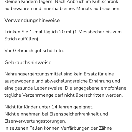
kleinen Kindern lagern. Nach Anbruch im Kühlschrank
normalen Funktion des Immunsystems bei.*
aufbewahren und innerhalb eines Monats aufbrauchen.
Das Multitalent Zink unterstützt die Zellteilung und sorgt
Verwendungshinweise
für die normale Funktion des Immunsystems und für den
Schutz der Zellen vor oxidativem Stress.*
Trinken Sie 1-mal täglich 20 ml (1 Messbecher bis zum
Strich auffüllen).
* Vitamin B12, C, Eisen, Zink tragen zu einer normalen Funktion des
Vor Gebrauch gut schütteln.
Immunsystems bei. Vitamin B2/Riboflavin, C, Zink tragen dazu bei, die Zellen
Gebrauchshinweise
vor oxidativem Stress zu schützen. Vitamin B12, Eisen, Zink haben eine
Funktion bei der Zellteilung. Vitamin B1/Thiamin, B2/Riboflavin, B6, B12, C,
Nahrungsergänzungsmittel sind kein Ersatz für eine
Eisen tragen zu einem normalen Energiestoffwechsel bei. Vitamin
ausgewogene und abwechslungsreiche Ernährung und
B2/Riboflavin, B6, B12, C, Eisen tragen zur Verringerung von Müdigkeit und
eine gesunde Lebensweise. Die angegebene empfohlene
Ermüdung bei. Vitamin B6, B12, Eisen tragen zu einer normalen Bildung roter
tägliche Verzehrmenge darf nicht überschritten werden.
Blutkörperchen bei. Vitamin B2/Riboflavin trägt zur Erhaltung normaler roter
Blutkörperchen bei. Vitamin C trägt zu einer normalen Kollagenbildung für
Nicht für Kinder unter 14 Jahren geeignet.
eine normale Funktion der Blutgefäße bei. Vitamin B1/Thiamin, B2/Riboflavin,
Nicht einnehmen bei Eisenspeicherkrankheit und
B6, B12, C tragen zu einer normalen Funktion des Nervensystems bei. Vitamin
Eisenverwertungsstörungen.
B1/Thiamin, B6, B12, C tragen zur normalen psychischen Funktion bei.
In seltenen Fällen können Verfärbungen der Zähne