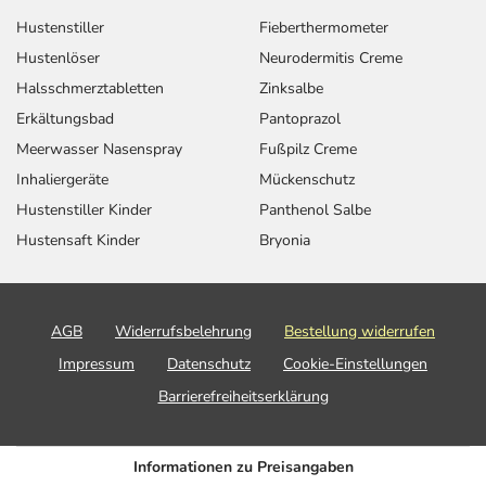
Hustenstiller
Fieberthermometer
Hustenlöser
Neurodermitis Creme
Halsschmerztabletten
Zinksalbe
Erkältungsbad
Pantoprazol
Meerwasser Nasenspray
Fußpilz Creme
Inhaliergeräte
Mückenschutz
Hustenstiller Kinder
Panthenol Salbe
Hustensaft Kinder
Bryonia
AGB
Widerrufsbelehrung
Bestellung widerrufen
Impressum
Datenschutz
Cookie-Einstellungen
Barrierefreiheitserklärung
Informationen zu Preisangaben