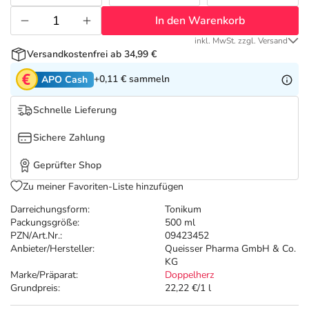
Refluthin, Lasea & Carmenthin Deals
Sport & Fitness
Täglich gut versorgt
In den Warenkorb
Salus Deals
Tierapotheke
inkl. MwSt. zzgl. Versand
Versandkostenfrei ab 34,99 €
+0,11 €
sammeln
APO Cash
Vitamine & Mineralstoffe
Schnelle Lieferung
Marken
Sichere Zahlung
Geprüfter Shop
Zu meiner Favoriten-Liste hinzufügen
Darreichungsform:
Tonikum
Packungsgröße:
500 ml
PZN/Art.Nr.:
09423452
Anbieter/Hersteller:
Queisser Pharma GmbH & Co.
KG
Marke/Präparat:
Doppelherz
Grundpreis:
22,22 €/1 l