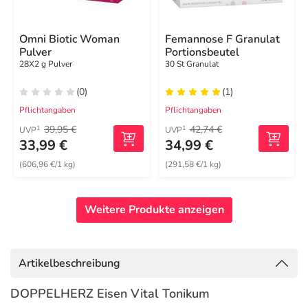
Omni Biotic Woman
Femannose F Granulat
Pulver
Portionsbeutel
28X2 g Pulver
30 St Granulat
(0)
(1)
Pflichtangaben
Pflichtangaben
39,95 €
42,74 €
1
1
UVP
UVP
33,99 €
34,99 €
(606,96 €/1 kg)
(291,58 €/1 kg)
Weitere Produkte anzeigen
Artikelbeschreibung
DOPPELHERZ Eisen Vital Tonikum