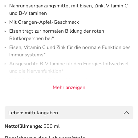
Nahrungsergänzungsmittel mit Eisen, Zink, Vitamin C
und B-Vitaminen
Mit Orangen-Apfel-Geschmack
Eisen trägt zur normalen Bildung der roten
Blutkörperchen bei*
Eisen, Vitamin C und Zink für die normale Funktion des
Immunsystems*
Ausgesuchte B-Vitamine für den Energiestoffwechsel
und die Nervenfunktion*
Wichtig im gebärfähigen Alter, während
Schwangerschaft, Stillzeit oder einseitiger Ernährung
Mehr anzeigen
Lactose- und glutenfrei
Vegan
Lebensmittelangaben
Zur Unterstützung der normalen Bildung roter
Nettofüllmenge:
500 ml
Blutkörperchen, der normalen Funktion des