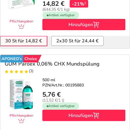
Refluthin, Lasea & Carmenthin Deals
Sport & Fitness
Täglich gut versorgt
14,82 €
-21%
3
(644,35 €/1 kg)
Artikel verfügbar
Salus Deals
Tierapotheke
Pflichtangaben
Hinzufügen
Vitamine & Mineralstoffe
30 St für 14,82 €
2x30 St für 24,44 €
Marken
GUM Paroex 0,06% CHX Mundspülung
(3)
500 ml
PZN/Art.Nr.: 00195883
5,76 €
(11,52 €/1 l)
Artikel verfügbar
Hinzufügen
Pflichtangaben