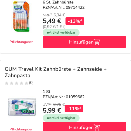
6 St, Zahnbürste
PZN/Art.Nr.: 09714422
6,34
€
2
MRP
5,49 €
-13%
4
(0,92 €/1 St)
Artikel verfügbar
Hinzufügen
Pflichtangaben
GUM Travel Kit Zahnbürste + Zahnseide +
Zahnpasta
(0)
1 St
PZN/Art.Nr.: 01059662
6,75
€
1
UVP
-11%
3
5,99 €
Artikel verfügbar
Hinzufügen
Pflichtangaben