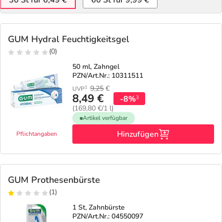
30 St für 6,49 €
60 St für 9,99 €
GUM Hydral Feuchtigkeitsgel
(0)
50 ml, Zahngel
PZN/Art.Nr.: 10311511
9,25
€
1
UVP
8,49 €
-8%
3
(169,80 €/1 l)
Artikel verfügbar
Hinzufügen
Pflichtangaben
GUM Prothesenbürste
(1)
1 St, Zahnbürste
PZN/Art.Nr.: 04550097