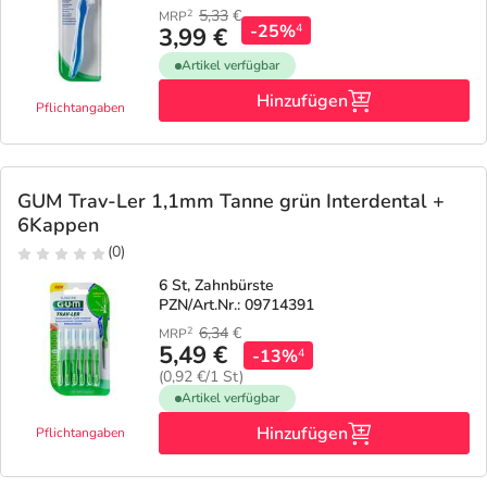
5,33
€
2
MRP
-25%
4
3,99 €
Artikel verfügbar
Hinzufügen
Pflichtangaben
GUM Trav-Ler 1,1mm Tanne grün Interdental +
6Kappen
(0)
6 St, Zahnbürste
PZN/Art.Nr.: 09714391
6,34
€
2
MRP
5,49 €
-13%
4
(0,92 €/1 St)
Artikel verfügbar
Hinzufügen
Pflichtangaben