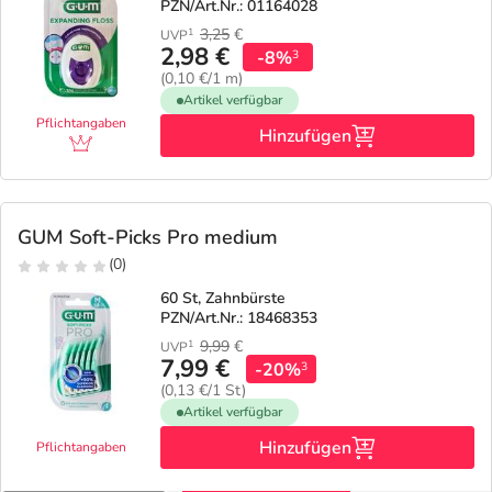
PZN/Art.Nr.: 01164028
3,25
€
1
UVP
2,98 €
-8%
3
(0,10 €/1 m)
Artikel verfügbar
Pflichtangaben
Hinzufügen
GUM Soft-Picks Pro medium
(0)
60 St, Zahnbürste
PZN/Art.Nr.: 18468353
9,99
€
1
UVP
7,99 €
-20%
3
(0,13 €/1 St)
Artikel verfügbar
Hinzufügen
Pflichtangaben