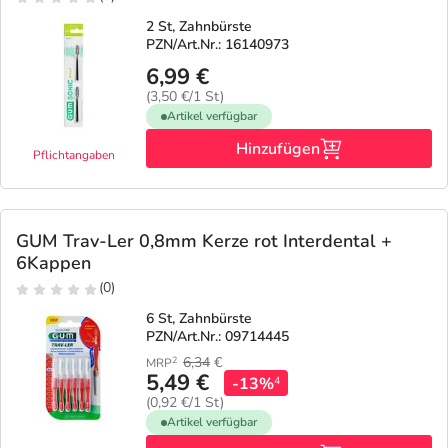
2 St, Zahnbürste
PZN/Art.Nr.: 16140973
6,99 €
(3,50 €/1 St)
Artikel verfügbar
Hinzufügen
Pflichtangaben
GUM Trav-Ler 0,8mm Kerze rot Interdental +
6Kappen
(0)
6 St, Zahnbürste
PZN/Art.Nr.: 09714445
6,34
€
2
MRP
5,49 €
-13%
4
(0,92 €/1 St)
Artikel verfügbar