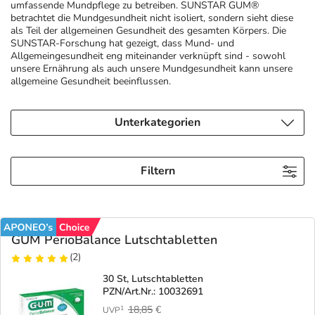
umfassende Mundpflege zu betreiben. SUNSTAR GUM®
betrachtet die Mundgesundheit nicht isoliert, sondern sieht diese
Geschenkideen
Fragen und Antworten
5% Extra Cash
Diabetes
als Teil der allgemeinen Gesundheit des gesamten Körpers. Die
SUNSTAR-Forschung hat gezeigt, dass Mund- und
Allgemeingesundheit eng miteinander verknüpft sind - sowohl
unsere Ernährung als auch unsere Mundgesundheit kann unsere
Aktuelle Coupons
Kontakt
Avene & Ducray Deals
Körperpflege & Kosmetik
7
allgemeine Gesundheit beeinflussen.
Ratgeber
Eucerin Deals
Liebe & Erotik
Summer SALE
Unterkategorien
Beliebte Beiträge
Evolsin Deals
Mutter & Kind
Reiseapotheke
Filtern
E-Rezept einlösen
Frontline & Frontpro Deals
Nahrungsergänzung
Insektenschutz
E-Rezept App
Nattermann Deals
Natur & Homöopathie
Sonnenpflege
GUM PerioBalance Lutschtabletten
(2)
R(h)ein Nutrition Deals
Sanitätshaus
Sommerpflege für Haar und Kopfhaut
30 St, Lutschtabletten
PZN/Art.Nr.: 10032691
18,85
€
1
UVP