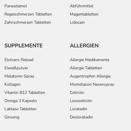
Paracetamol
Abführmittel
Regelschmerzen Tabletten
Magentabletten
Zahnschmerzen Tabletten
Lidocain
SUPPLEMENTE
ALLERGIEN
Elotrans Reload
Allergie Medikamente
Eiweißpulver
Allergie Tabletten
Melatonin Spray
Augentropfen Allergie
Kollagen
Mometason Nasenspray
Vitamin B12 Tabletten
Cetirizin
Omega 3 Kapseln
Levocetirizin
Laktase Tabletten
Loratadin
Ginseng
Desloratadin