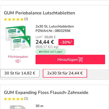
GUM Periobalance Lutschtabletten
(2)
2x30 St, Lutschtabletten
PZN/Art.Nr.: 08032556
35,00
€
1
UVP
24,44 €
-30%
3
(509,17 €/1 kg)
Artikel auf Lager
Pflichtangaben
Hinzufügen
30 St für 14,82 €
2x30 St für 24,44 €
GUM Expanding Floss Flausch-Zahnseide
(1)
30 m