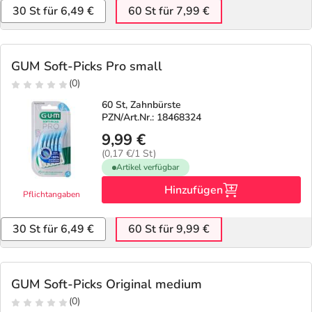
30 St für 6,49 €
60 St für 7,99 €
GUM Soft-Picks Pro small
(0)
60 St, Zahnbürste
PZN/Art.Nr.: 18468324
9,99 €
(0,17 €/1 St)
Artikel verfügbar
Hinzufügen
Pflichtangaben
30 St für 6,49 €
60 St für 9,99 €
GUM Soft-Picks Original medium
(0)