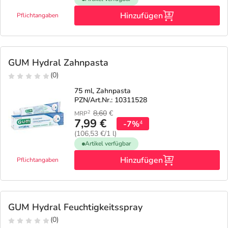
Hinzufügen
Pflichtangaben
GUM Hydral Zahnpasta
(0)
75 ml, Zahnpasta
PZN/Art.Nr.: 10311528
8,60
€
2
MRP
7,99 €
-7%
4
(106,53 €/1 l)
Artikel verfügbar
Hinzufügen
Pflichtangaben
GUM Hydral Feuchtigkeitsspray
(0)