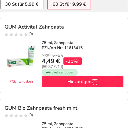
30 St für 5,99 €
60 St für 9,99 €
GUM Activital Zahnpasta
(0)
75 ml, Zahnpasta
PZN/Art.Nr.: 11613415
5,71
€
2
MRP
4,49 €
-21%
4
(59,87 €/1 l)
Artikel verfügbar
Hinzufügen
Pflichtangaben
GUM Bio Zahnpasta fresh mint
(0)
75 ml, Zahnpasta