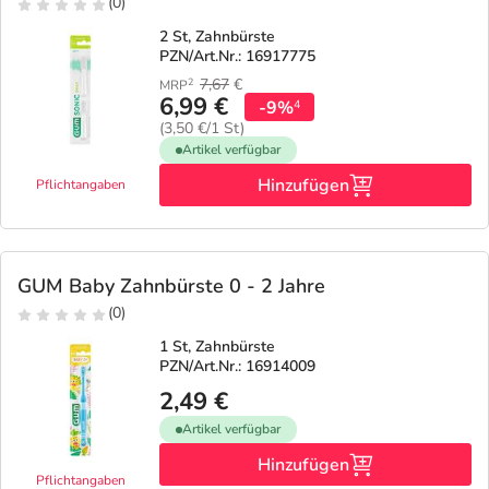
(0)
2 St, Zahnbürste
PZN/Art.Nr.: 16917775
7,67
€
2
MRP
6,99 €
-9%
4
(3,50 €/1 St)
Artikel verfügbar
Hinzufügen
Pflichtangaben
GUM Baby Zahnbürste 0 - 2 Jahre
(0)
1 St, Zahnbürste
PZN/Art.Nr.: 16914009
2,49 €
Artikel verfügbar
Hinzufügen
Pflichtangaben