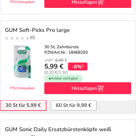
Hinzufügen
Pflichtangaben
GUM Soft-Picks Pro large
(0)
30 St, Zahnbürste
PZN/Art.Nr.: 18468293
6,49
€
1
UVP
5,99 €
-8%
3
(0,20 €/1 St)
Artikel verfügbar
Hinzufügen
Pflichtangaben
30 St für 5,99 €
60 St für 9,99 €
GUM Sonic Daily Ersatzbürstenköpfe weiß