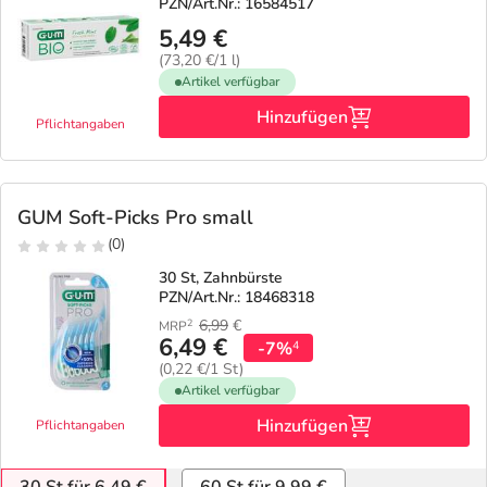
PZN/Art.Nr.: 16584517
5,49 €
(73,20 €/1 l)
Artikel verfügbar
Hinzufügen
Pflichtangaben
GUM Soft-Picks Pro small
(0)
30 St, Zahnbürste
PZN/Art.Nr.: 18468318
6,99
€
2
MRP
6,49 €
-7%
4
(0,22 €/1 St)
Artikel verfügbar
Hinzufügen
Pflichtangaben