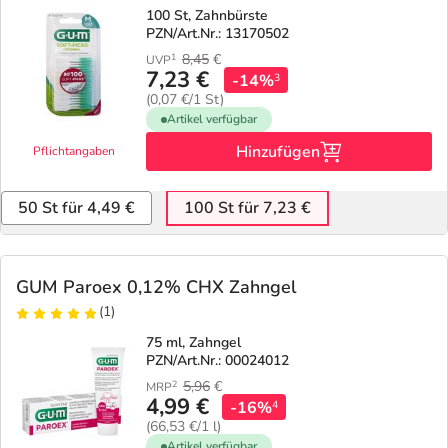
100 St, Zahnbürste
PZN/Art.Nr.: 13170502
8,45
€
1
UVP
7,23 €
-14%
3
(0,07 €/1 St)
Artikel verfügbar
Hinzufügen
Pflichtangaben
50 St für 4,49 €
100 St für 7,23 €
GUM Paroex 0,12% CHX Zahngel
(1)
75 ml, Zahngel
PZN/Art.Nr.: 00024012
5,96
€
2
MRP
4,99 €
-16%
4
(66,53 €/1 l)
Artikel verfügbar