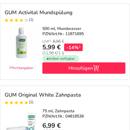
GUM Activital Mundspülung
(1)
500 ml, Mundwasser
PZN/Art.Nr.: 11871695
6,95
€
1
UVP
5,99 €
-14%
3
(11,98 €/1 l)
Artikel verfügbar
Hinzufügen
Pflichtangaben
GUM Original White Zahnpasta
(1)
75 ml, Zahnpasta
PZN/Art.Nr.: 04818536
6,99 €