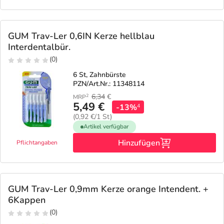
GUM Trav-Ler 0,6IN Kerze hellblau
Interdentalbür.
(0)
6 St, Zahnbürste
PZN/Art.Nr.: 11348114
6,34
€
2
MRP
5,49 €
-13%
4
(0,92 €/1 St)
Artikel verfügbar
Hinzufügen
Pflichtangaben
GUM Trav-Ler 0,9mm Kerze orange Intendent. +
6Kappen
(0)