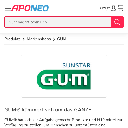
Produkte
Markenshops
GUM
zurück
zurück
zurück
zurück
zurück
Übersicht Produkte
Übersicht Aktionen
Übersicht Services
Übersicht Rezept einlösen
Übersicht APO Cash Deals
Topseller
APO Cash Deals
Dermatologische Beratung
E-Rezept auf Karte
Alle APO Cash Deals
Neuheiten
Gratis dazu
Wechselwirkungscheck
E-Rezept Ausdruck
20% Extra Cash
Im Set günstiger
Diabetes-Risiko-Test
Papier-Rezept
15% Extra Cash
Arzneimittel
GUM® kümmert sich um das GANZE
GUM® hat sich zur Aufgabe gemacht Produkte und Hilfsmittel zur
Schnäppchen
BMI-Rechner
10% Extra Cash
Bio & Genuss
Verfügung zu stellen, um Menschen zu unterstützen eine