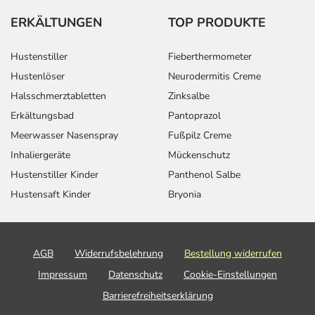
ERKÄLTUNGEN
TOP PRODUKTE
Hustenstiller
Fieberthermometer
Hustenlöser
Neurodermitis Creme
Halsschmerztabletten
Zinksalbe
Erkältungsbad
Pantoprazol
Meerwasser Nasenspray
Fußpilz Creme
Inhaliergeräte
Mückenschutz
Hustenstiller Kinder
Panthenol Salbe
Hustensaft Kinder
Bryonia
AGB
Widerrufsbelehrung
Bestellung widerrufen
Impressum
Datenschutz
Cookie-Einstellungen
Barrierefreiheitserklärung