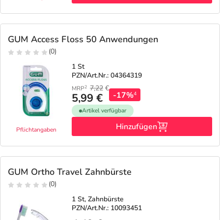
GUM Access Floss 50 Anwendungen
(0)
1 St
PZN/Art.Nr.: 04364319
7,22
€
2
MRP
-17%
4
5,99 €
Artikel verfügbar
Hinzufügen
Pflichtangaben
GUM Ortho Travel Zahnbürste
(0)
1 St, Zahnbürste
PZN/Art.Nr.: 10093451