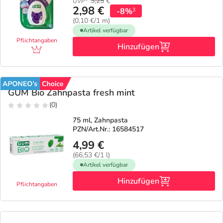
Refluthin, Lasea & Carmenthin Deals
Sport & Fitness
Täglich gut versorgt
3,25
€
UVP
2,98 €
-8%
3
(0,10 €/1 m)
Salus Deals
Tierapotheke
Artikel verfügbar
Pflichtangaben
Hinzufügen
Vitamine & Mineralstoffe
Marken
GUM Bio Zahnpasta fresh mint
(0)
75 ml, Zahnpasta
PZN/Art.Nr.: 16584517
4,99 €
(66,53 €/1 l)
Artikel verfügbar
Hinzufügen
Pflichtangaben