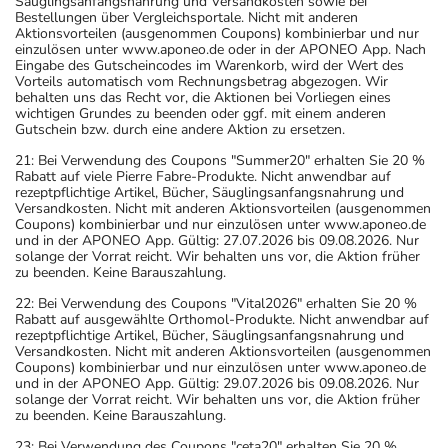
Säuglingsanfangsnahrung und Versandkosten sowie bei
Bestellungen über Vergleichsportale. Nicht mit anderen
Aktionsvorteilen (ausgenommen Coupons) kombinierbar und nur
einzulösen unter www.aponeo.de oder in der APONEO App. Nach
Eingabe des Gutscheincodes im Warenkorb, wird der Wert des
Vorteils automatisch vom Rechnungsbetrag abgezogen. Wir
behalten uns das Recht vor, die Aktionen bei Vorliegen eines
wichtigen Grundes zu beenden oder ggf. mit einem anderen
Gutschein bzw. durch eine andere Aktion zu ersetzen.
21: Bei Verwendung des Coupons "Summer20" erhalten Sie 20 %
Rabatt auf viele Pierre Fabre-Produkte. Nicht anwendbar auf
rezeptpflichtige Artikel, Bücher, Säuglingsanfangsnahrung und
Versandkosten. Nicht mit anderen Aktionsvorteilen (ausgenommen
Coupons) kombinierbar und nur einzulösen unter www.aponeo.de
und in der APONEO App. Gültig: 27.07.2026 bis 09.08.2026. Nur
solange der Vorrat reicht. Wir behalten uns vor, die Aktion früher
zu beenden. Keine Barauszahlung.
22: Bei Verwendung des Coupons "Vital2026" erhalten Sie 20 %
Rabatt auf ausgewählte Orthomol-Produkte. Nicht anwendbar auf
rezeptpflichtige Artikel, Bücher, Säuglingsanfangsnahrung und
Versandkosten. Nicht mit anderen Aktionsvorteilen (ausgenommen
Coupons) kombinierbar und nur einzulösen unter www.aponeo.de
und in der APONEO App. Gültig: 29.07.2026 bis 09.08.2026. Nur
solange der Vorrat reicht. Wir behalten uns vor, die Aktion früher
zu beenden. Keine Barauszahlung.
23: Bei Verwendung des Coupons "ceta20" erhalten Sie 20 %