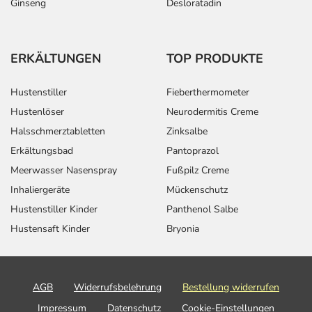
Ginseng
Desloratadin
ERKÄLTUNGEN
TOP PRODUKTE
Hustenstiller
Fieberthermometer
Hustenlöser
Neurodermitis Creme
Halsschmerztabletten
Zinksalbe
Erkältungsbad
Pantoprazol
Meerwasser Nasenspray
Fußpilz Creme
Inhaliergeräte
Mückenschutz
Hustenstiller Kinder
Panthenol Salbe
Hustensaft Kinder
Bryonia
AGB
Widerrufsbelehrung
Bestellung widerrufen
Impressum
Datenschutz
Cookie-Einstellungen