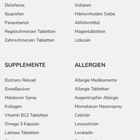
Diclofenac
Voltaren
Ibuprofen
Hämorrhoiden Salbe
Paracetamol
Abführmittel
Regelschmerzen Tabletten
Magentabletten
Zahnschmerzen Tabletten
Lidocain
SUPPLEMENTE
ALLERGIEN
Elotrans Reload
Allergie Medikamente
Eiweißpulver
Allergie Tabletten
Melatonin Spray
Augentropfen Allergie
Kollagen
Mometason Nasenspray
Vitamin B12 Tabletten
Cetirizin
Omega 3 Kapseln
Levocetirizin
Laktase Tabletten
Loratadin