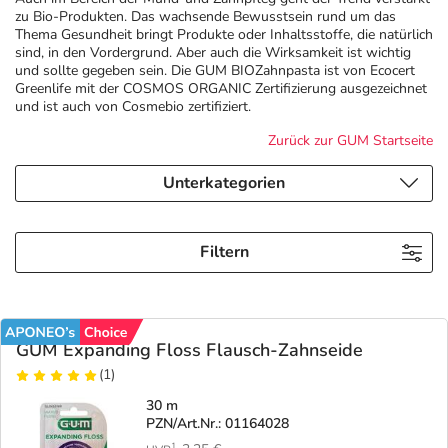
zu Bio-Produkten. Das wachsende Bewusstsein rund um das
Thema Gesundheit bringt Produkte oder Inhaltsstoffe, die natürlich
Geschenkideen
Fragen und Antworten
5% Extra Cash
Diabetes
sind, in den Vordergrund. Aber auch die Wirksamkeit ist wichtig
und sollte gegeben sein. Die GUM BIOZahnpasta ist von Ecocert
Greenlife mit der COSMOS ORGANIC Zertifizierung ausgezeichnet
Aktuelle Coupons
Kontakt
Avene & Ducray Deals
Körperpflege & Kosmetik
6
und ist auch von Cosmebio zertifiziert.
Zurück zur GUM Startseite
Ratgeber
Eucerin Deals
Liebe & Erotik
Summer SALE
Unterkategorien
Beliebte Beiträge
Evolsin Deals
Mutter & Kind
Reiseapotheke
Filtern
E-Rezept einlösen
Frontline & Frontpro Deals
Nahrungsergänzung
Insektenschutz
E-Rezept App
Nattermann Deals
Natur & Homöopathie
Sonnenpflege
GUM Expanding Floss Flausch-Zahnseide
(1)
R(h)ein Nutrition Deals
Sanitätshaus
Sommerpflege für Haar und Kopfhaut
30 m
PZN/Art.Nr.: 01164028
1