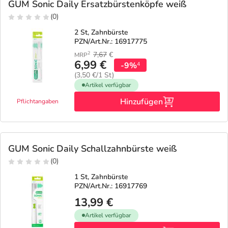
GUM Sonic Daily Ersatzbürstenköpfe weiß
(0)
2 St, Zahnbürste
PZN/Art.Nr.: 16917775
7,67
€
2
MRP
6,99 €
-9%
4
(3,50 €/1 St)
Artikel verfügbar
Hinzufügen
Pflichtangaben
GUM Sonic Daily Schallzahnbürste weiß
(0)
1 St, Zahnbürste
PZN/Art.Nr.: 16917769
13,99 €
Artikel verfügbar