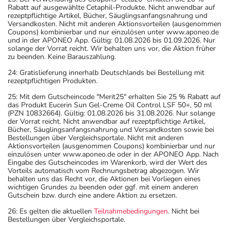
Rabatt auf ausgewählte Cetaphil-Produkte. Nicht anwendbar auf
rezeptpflichtige Artikel, Bücher, Säuglingsanfangsnahrung und
Versandkosten. Nicht mit anderen Aktionsvorteilen (ausgenommen
Coupons) kombinierbar und nur einzulösen unter www.aponeo.de
und in der APONEO App. Gültig: 01.08.2026 bis 01.09.2026. Nur
solange der Vorrat reicht. Wir behalten uns vor, die Aktion früher
zu beenden. Keine Barauszahlung.
24: Gratislieferung innerhalb Deutschlands bei Bestellung mit
rezeptpflichtigen Produkten.
25: Mit dem Gutscheincode "Merit25" erhalten Sie 25 % Rabatt auf
das Produkt Eucerin Sun Gel-Creme Oil Control LSF 50+, 50 ml
(PZN 10832664). Gültig: 01.08.2026 bis 31.08.2026. Nur solange
der Vorrat reicht. Nicht anwendbar auf rezeptpflichtige Artikel,
Bücher, Säuglingsanfangsnahrung und Versandkosten sowie bei
Bestellungen über Vergleichsportale. Nicht mit anderen
Aktionsvorteilen (ausgenommen Coupons) kombinierbar und nur
einzulösen unter www.aponeo.de oder in der APONEO App. Nach
Eingabe des Gutscheincodes im Warenkorb, wird der Wert des
Vorteils automatisch vom Rechnungsbetrag abgezogen. Wir
behalten uns das Recht vor, die Aktionen bei Vorliegen eines
wichtigen Grundes zu beenden oder ggf. mit einem anderen
Gutschein bzw. durch eine andere Aktion zu ersetzen.
26: Es gelten die aktuellen
Teilnahmebedingungen
. Nicht bei
Bestellungen über Vergleichsportale.