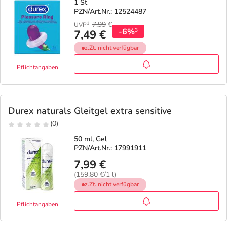
1 St
PZN/Art.Nr.: 12524487
7,99
€
1
UVP
-6%
3
7,49 €
z.Zt. nicht verfügbar
Pflichtangaben
Durex naturals Gleitgel extra sensitive
(0)
50 ml, Gel
PZN/Art.Nr.: 17991911
7,99 €
(159,80 €/1 l)
z.Zt. nicht verfügbar
Pflichtangaben