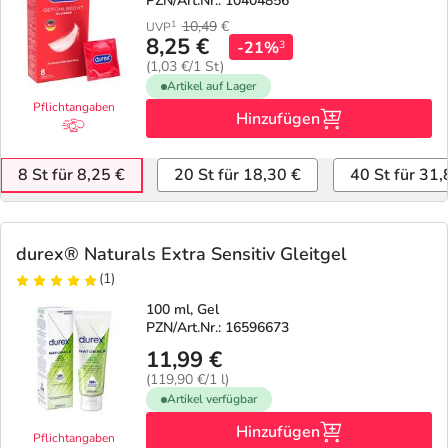
PZN/Art.Nr.: 10404856
10,49
€
1
UVP
8,25 €
-21%
3
(1,03 €/1 St)
Artikel auf Lager
Pflichtangaben
Hinzufügen
8 St für 8,25 €
20 St für 18,30 €
40 St für 31,
durex® Naturals Extra Sensitiv Gleitgel
(1)
100 ml, Gel
PZN/Art.Nr.: 16596673
11,99 €
(119,90 €/1 l)
Artikel verfügbar
Hinzufügen
Pflichtangaben