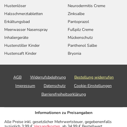
Hustenlöser
Neurodermitis Creme
Halsschmerztabletten
Zinksalbe
Erkältungsbad
Pantoprazol
Meerwasser Nasenspray
Fußpilz Creme
Inhaliergeräte
Mückenschutz
Hustenstiller Kinder
Panthenol Salbe
Hustensaft Kinder
Bryonia
AGB
Widerrufsbelehrung
Bestellung widerrufen
Impressum
Datenschutz
Cookie-Einstellungen
Barrierefreiheitserklärung
Informationen zu Preisangaben
Alle Preise inkl. gesetzlicher Mehrwertsteuer, gegebenenfalls
zuzüglich 3,99 €
Versandkosten
, ab 34,99 € Bestellwert