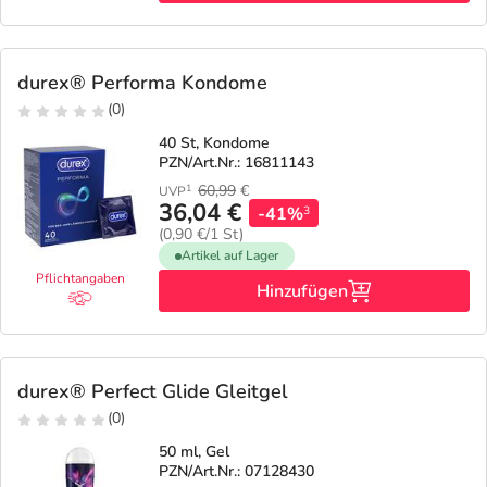
durex® Performa Kondome
(0)
40 St, Kondome
PZN/Art.Nr.: 16811143
60,99
€
1
UVP
36,04 €
-41%
3
(0,90 €/1 St)
Artikel auf Lager
Pflichtangaben
Hinzufügen
durex® Perfect Glide Gleitgel
(0)
50 ml, Gel
PZN/Art.Nr.: 07128430