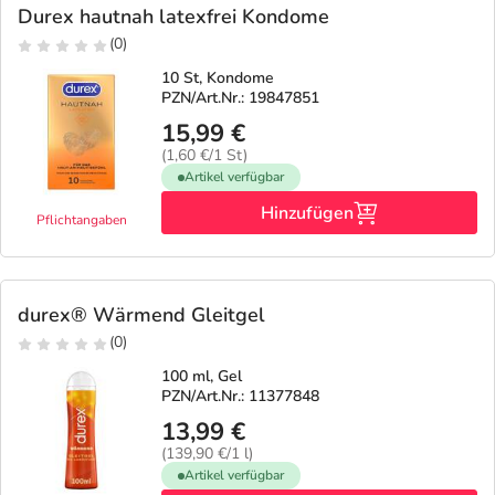
Durex hautnah latexfrei Kondome
(0)
10 St, Kondome
PZN/Art.Nr.: 19847851
15,99 €
(1,60 €/1 St)
Artikel verfügbar
Hinzufügen
Pflichtangaben
durex® Wärmend Gleitgel
(0)
100 ml, Gel
PZN/Art.Nr.: 11377848
13,99 €
(139,90 €/1 l)
Artikel verfügbar