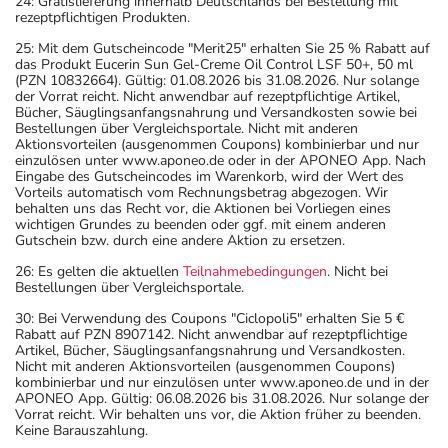
24: Gratislieferung innerhalb Deutschlands bei Bestellung mit
rezeptpflichtigen Produkten.
25: Mit dem Gutscheincode "Merit25" erhalten Sie 25 % Rabatt auf
das Produkt Eucerin Sun Gel-Creme Oil Control LSF 50+, 50 ml
(PZN 10832664). Gültig: 01.08.2026 bis 31.08.2026. Nur solange
der Vorrat reicht. Nicht anwendbar auf rezeptpflichtige Artikel,
Bücher, Säuglingsanfangsnahrung und Versandkosten sowie bei
Bestellungen über Vergleichsportale. Nicht mit anderen
Aktionsvorteilen (ausgenommen Coupons) kombinierbar und nur
einzulösen unter www.aponeo.de oder in der APONEO App. Nach
Eingabe des Gutscheincodes im Warenkorb, wird der Wert des
Vorteils automatisch vom Rechnungsbetrag abgezogen. Wir
behalten uns das Recht vor, die Aktionen bei Vorliegen eines
wichtigen Grundes zu beenden oder ggf. mit einem anderen
Gutschein bzw. durch eine andere Aktion zu ersetzen.
26: Es gelten die aktuellen
Teilnahmebedingungen
. Nicht bei
Bestellungen über Vergleichsportale.
30: Bei Verwendung des Coupons "Ciclopoli5" erhalten Sie 5 €
Rabatt auf PZN 8907142. Nicht anwendbar auf rezeptpflichtige
Artikel, Bücher, Säuglingsanfangsnahrung und Versandkosten.
Nicht mit anderen Aktionsvorteilen (ausgenommen Coupons)
kombinierbar und nur einzulösen unter www.aponeo.de und in der
APONEO App. Gültig: 06.08.2026 bis 31.08.2026. Nur solange der
Vorrat reicht. Wir behalten uns vor, die Aktion früher zu beenden.
Keine Barauszahlung.