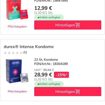
PZN/Art.Nr.: 19847845
12,99 €
(1,30 €/1 St)
Artikel verfügbar
Hinzufügen
Pflichtangaben
durex® Intense Kondome
(0)
22 St, Kondome
PZN/Art.Nr.: 18304189
38,44
€
2
MRP
28,99 €
-25%
4
(1,32 €/1 St)
Artikel verfügbar
Hinzufügen
Pflichtangaben