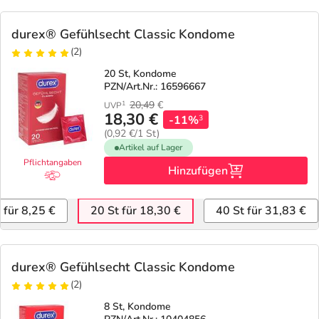
Refluthin, Lasea & Carmenthin Deals
Sport & Fitness
Täglich gut versorgt
durex® Gefühlsecht Classic Kondome
Salus Deals
Tierapotheke
(2)
20 St, Kondome
Vitamine & Mineralstoffe
PZN/Art.Nr.: 16596667
20,49
€
1
UVP
18,30 €
-11%
3
Marken
(0,92 €/1 St)
Artikel auf Lager
Pflichtangaben
Hinzufügen
 für 8,25 €
20 St für 18,30 €
40 St für 31,83 €
durex® Gefühlsecht Classic Kondome
(2)
8 St, Kondome