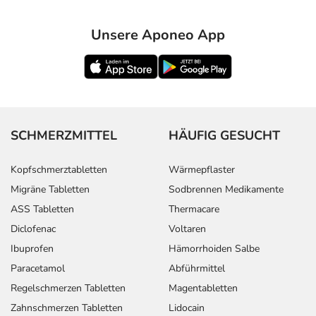
Unsere Aponeo App
SCHMERZMITTEL
HÄUFIG GESUCHT
Kopfschmerztabletten
Wärmepflaster
Migräne Tabletten
Sodbrennen Medikamente
ASS Tabletten
Thermacare
Diclofenac
Voltaren
Ibuprofen
Hämorrhoiden Salbe
Paracetamol
Abführmittel
Regelschmerzen Tabletten
Magentabletten
Zahnschmerzen Tabletten
Lidocain