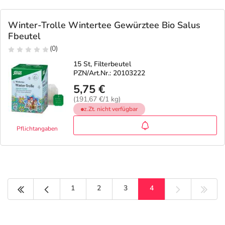
Refluthin, Lasea & Carmenthin Deals
Sport & Fitness
Täglich gut versorgt
Winter-Trolle Wintertee Gewürztee Bio Salus
Salus Deals
Tierapotheke
Fbeutel
(0)
Vitamine & Mineralstoffe
15 St, Filterbeutel
PZN/Art.Nr.: 20103222
5,75 €
Marken
(191,67 €/1 kg)
z.Zt. nicht verfügbar
Pflichtangaben
Erste Seite
Vorige Seite
1
2
3
4