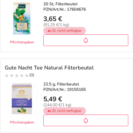
20 St, Filterbeutel
PZN/Art.Nr.: 17604676
Geschenkideen
Fragen und Antworten
5% Extra Cash
Diabetes
3,65 €
(91,25 €/1 kg)
Aktuelle Coupons
Kontakt
Avene & Ducray Deals
Körperpflege & Kosmetik
z.Zt. nicht verfügbar
7
Pflichtangaben
Ratgeber
Eucerin Deals
Liebe & Erotik
Summer SALE
Beliebte Beiträge
Evolsin Deals
Mutter & Kind
Reiseapotheke
Gute Nacht Tee Natural Filterbeutel
(0)
E-Rezept einlösen
Frontline & Frontpro Deals
Nahrungsergänzung
Insektenschutz
22.5 g, Filterbeutel
PZN/Art.Nr.: 19155165
5,49 €
E-Rezept App
Nattermann Deals
Natur & Homöopathie
Sonnenpflege
(244,00 €/1 kg)
z.Zt. nicht verfügbar
R(h)ein Nutrition Deals
Sanitätshaus
Sommerpflege für Haar und Kopfhaut
Pflichtangaben