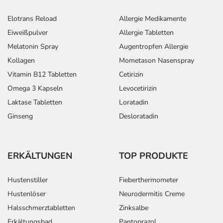
Elotrans Reload
Allergie Medikamente
Eiweißpulver
Allergie Tabletten
Melatonin Spray
Augentropfen Allergie
Kollagen
Mometason Nasenspray
Vitamin B12 Tabletten
Cetirizin
Omega 3 Kapseln
Levocetirizin
Laktase Tabletten
Loratadin
Ginseng
Desloratadin
ERKÄLTUNGEN
TOP PRODUKTE
Hustenstiller
Fieberthermometer
Hustenlöser
Neurodermitis Creme
Halsschmerztabletten
Zinksalbe
Erkältungsbad
Pantoprazol