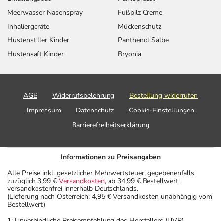
Meerwasser Nasenspray
Fußpilz Creme
Inhaliergeräte
Mückenschutz
Hustenstiller Kinder
Panthenol Salbe
Hustensaft Kinder
Bryonia
AGB
Widerrufsbelehrung
Bestellung widerrufen
Impressum
Datenschutz
Cookie-Einstellungen
Barrierefreiheitserklärung
Informationen zu Preisangaben
Alle Preise inkl. gesetzlicher Mehrwertsteuer, gegebenenfalls
zuzüglich 3,99 €
Versandkosten
, ab 34,99 € Bestellwert
versandkostenfrei innerhalb Deutschlands.
(Lieferung nach Österreich: 4,95 € Versandkosten unabhängig vom
Bestellwert)
1: Unverbindliche Preisempfehlung des Herstellers (UVP)