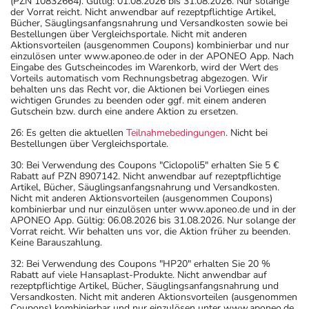
(PZN 10832664). Gültig: 01.08.2026 bis 31.08.2026. Nur solange
der Vorrat reicht. Nicht anwendbar auf rezeptpflichtige Artikel,
Bücher, Säuglingsanfangsnahrung und Versandkosten sowie bei
Bestellungen über Vergleichsportale. Nicht mit anderen
Aktionsvorteilen (ausgenommen Coupons) kombinierbar und nur
einzulösen unter www.aponeo.de oder in der APONEO App. Nach
Eingabe des Gutscheincodes im Warenkorb, wird der Wert des
Vorteils automatisch vom Rechnungsbetrag abgezogen. Wir
behalten uns das Recht vor, die Aktionen bei Vorliegen eines
wichtigen Grundes zu beenden oder ggf. mit einem anderen
Gutschein bzw. durch eine andere Aktion zu ersetzen.
26: Es gelten die aktuellen
Teilnahmebedingungen
. Nicht bei
Bestellungen über Vergleichsportale.
30: Bei Verwendung des Coupons "Ciclopoli5" erhalten Sie 5 €
Rabatt auf PZN 8907142. Nicht anwendbar auf rezeptpflichtige
Artikel, Bücher, Säuglingsanfangsnahrung und Versandkosten.
Nicht mit anderen Aktionsvorteilen (ausgenommen Coupons)
kombinierbar und nur einzulösen unter www.aponeo.de und in der
APONEO App. Gültig: 06.08.2026 bis 31.08.2026. Nur solange der
Vorrat reicht. Wir behalten uns vor, die Aktion früher zu beenden.
Keine Barauszahlung.
32: Bei Verwendung des Coupons "HP20" erhalten Sie 20 %
Rabatt auf viele Hansaplast-Produkte. Nicht anwendbar auf
rezeptpflichtige Artikel, Bücher, Säuglingsanfangsnahrung und
Versandkosten. Nicht mit anderen Aktionsvorteilen (ausgenommen
Coupons) kombinierbar und nur einzulösen unter www.aponeo.de