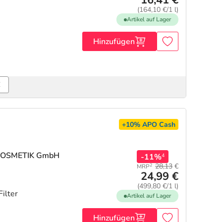
16,41 €
(164,10 €/1 l)
Artikel auf Lager
Hinzufügen
€
+10%
APO Cash
 KOSMETIK GmbH
-11%
4
28,13
€
2
MRP
24,99 €
(499,80 €/1 l)
ilter
Artikel auf Lager
Hinzufügen