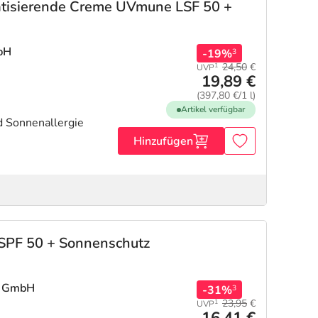
atisierende Creme UVmune LSF 50 +
bH
-19%
3
24,50
€
1
UVP
19,89 €
(397,80 €/1 l)
Artikel verfügbar
d Sonnenallergie
Hinzufügen
 SPF 50 + Sonnenschutz
m GmbH
-31%
3
23,95
€
1
UVP