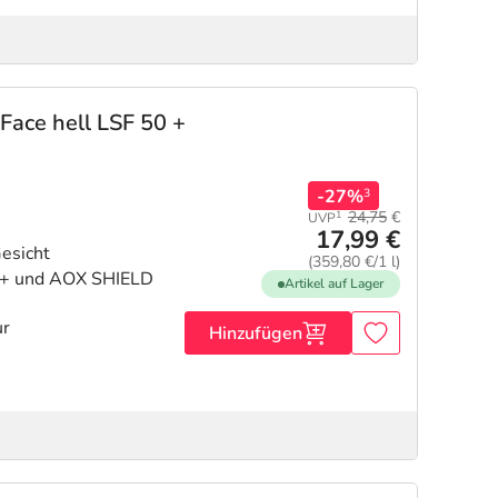
 Face hell LSF 50 +
-27%
3
24,75
€
1
UVP
17,99 €
esicht
(359,80 €/1 l)
0+ und AOX SHIELD
Artikel auf Lager
ur
Hinzufügen