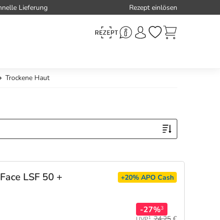
hnelle Lieferung
Rezept einlösen
Trockene Haut
 Face LSF 50 +
+20%
APO Cash
-27%
3
24,25
€
1
UVP