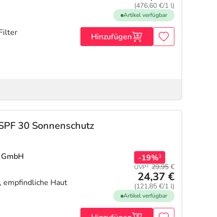
(476,60 €/1 l)
Artikel verfügbar
ilter
Hinzufügen
 SPF 30 Sonnenschutz
m GmbH
-19%
3
29,95
€
1
UVP
24,37 €
, empfindliche Haut
(121,85 €/1 l)
Artikel verfügbar