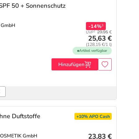
 SPF 50 + Sonnenschutz
m GmbH
-14%
3
29,95
€
1
UVP
25,63 €
(128,15 €/1 l)
Artikel verfügbar
Hinzufügen
€
ne Duftstoffe
+10%
APO Cash
23,83 €
 KOSMETIK GmbH