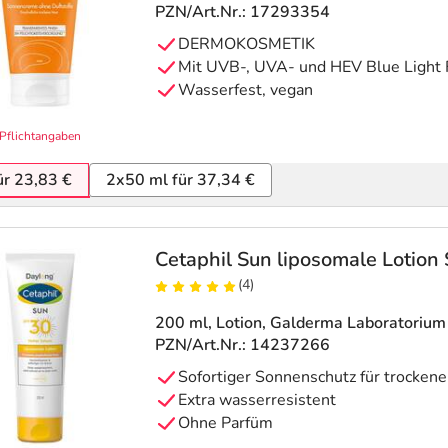
PZN/Art.Nr.: 17293354
DERMOKOSMETIK
Mit UVB-, UVA- und HEV Blue Light F
Wasserfest, vegan
Pflichtangaben
ür 23,83 €
2x50 ml für 37,34 €
Cetaphil Sun liposomale Lotion
(4)
200 ml, Lotion
, Galderma Laboratoriu
PZN/Art.Nr.: 14237266
Sofortiger Sonnenschutz für trockene
Extra wasserresistent
Ohne Parfüm