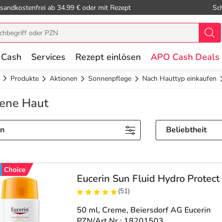
sandkostenfrei ab 34.99 € oder mit Rezept
Sc
 Cash
Services
Rezept einlösen
APO Cash Deals
Produkte
Aktionen
Sonnenpflege
Nach Hauttyp einkaufen
kene Haut
rn
Beliebtheit
Eucerin Sun Fluid Hydro Protect
(51)
50 ml, Creme
, Beiersdorf AG Eucerin
PZN/Art.Nr.: 18201503