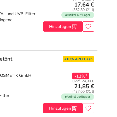
17,64 €
(352,80 €/1 l)
VA- und UVB-Filter
Artikel auf Lager
edogene
Hinzufügen
etönt
+10%
APO Cash
 KOSMETIK GmbH
-12%
3
24,90
€
1
UVP
21,85 €
(437,00 €/1 l)
ilter
Artikel verfügbar
Hinzufügen