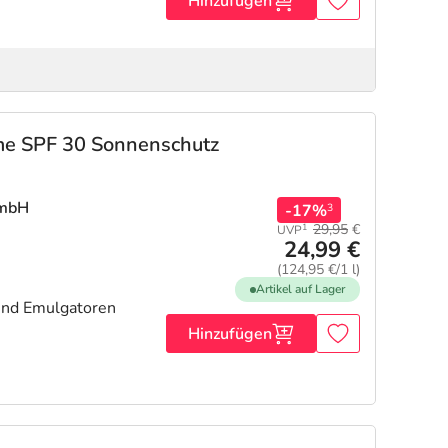
Hinzufügen
eme SPF 30 Sonnenschutz
GmbH
-17%
3
29,95
€
1
UVP
24,99 €
(124,95 €/1 l)
Artikel auf Lager
und Emulgatoren
Hinzufügen