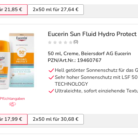
ür 21,85 €
2x50 ml für 27,64 €
Eucerin Sun Fluid Hydro Protect
(0)
50 ml, Creme
, Beiersdorf AG Eucerin
PZN/Art.Nr.: 19460767
Hell getönter Sonnenschutz für das G
Sehr hoher Sonnenschutz mit LSF 5
TECHNOLOGY
Ultraleichte, sofort einziehende Text
Pflichtangaben
ür 17,99 €
2x50 ml für 30,68 €