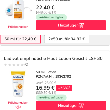
22,40 €
(448,00 €/1 l)
Artikel verfügbar
Hinzufügen
Pflichtangaben
50 ml für 22,40 €
2x50 ml für 34,82 €
Ladival empfindliche Haut Lotion Gesicht LSF 30
(0)
50 ml, Lotion
PZN/Art.Nr.: 19362792
23,00
€
1
UVP
16,99 €
-26%
3
(339,80 €/1 l)
Artikel auf Lager
Pflichtangaben
Hinzufügen