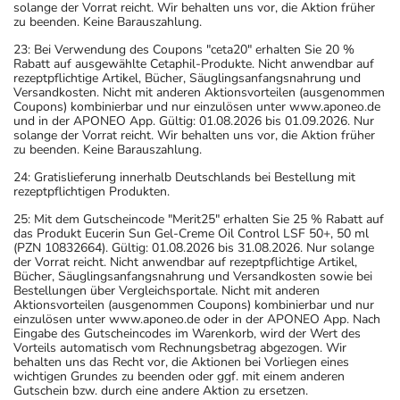
solange der Vorrat reicht. Wir behalten uns vor, die Aktion früher
zu beenden. Keine Barauszahlung.
23: Bei Verwendung des Coupons "ceta20" erhalten Sie 20 %
Rabatt auf ausgewählte Cetaphil-Produkte. Nicht anwendbar auf
rezeptpflichtige Artikel, Bücher, Säuglingsanfangsnahrung und
Versandkosten. Nicht mit anderen Aktionsvorteilen (ausgenommen
Coupons) kombinierbar und nur einzulösen unter www.aponeo.de
und in der APONEO App. Gültig: 01.08.2026 bis 01.09.2026. Nur
solange der Vorrat reicht. Wir behalten uns vor, die Aktion früher
zu beenden. Keine Barauszahlung.
24: Gratislieferung innerhalb Deutschlands bei Bestellung mit
rezeptpflichtigen Produkten.
25: Mit dem Gutscheincode "Merit25" erhalten Sie 25 % Rabatt auf
das Produkt Eucerin Sun Gel-Creme Oil Control LSF 50+, 50 ml
(PZN 10832664). Gültig: 01.08.2026 bis 31.08.2026. Nur solange
der Vorrat reicht. Nicht anwendbar auf rezeptpflichtige Artikel,
Bücher, Säuglingsanfangsnahrung und Versandkosten sowie bei
Bestellungen über Vergleichsportale. Nicht mit anderen
Aktionsvorteilen (ausgenommen Coupons) kombinierbar und nur
einzulösen unter www.aponeo.de oder in der APONEO App. Nach
Eingabe des Gutscheincodes im Warenkorb, wird der Wert des
Vorteils automatisch vom Rechnungsbetrag abgezogen. Wir
behalten uns das Recht vor, die Aktionen bei Vorliegen eines
wichtigen Grundes zu beenden oder ggf. mit einem anderen
Gutschein bzw. durch eine andere Aktion zu ersetzen.