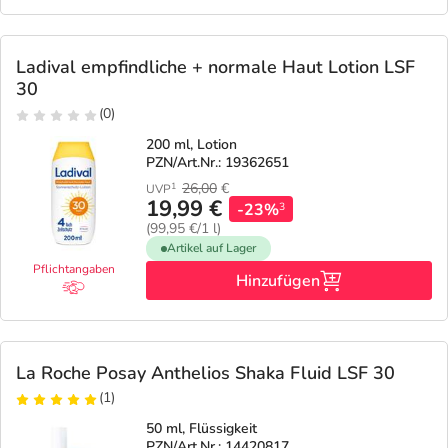
Ladival empfindliche + normale Haut Lotion LSF
30
(0)
200 ml, Lotion
PZN/Art.Nr.: 19362651
26,00
€
1
UVP
19,99 €
-23%
3
(99,95 €/1 l)
Artikel auf Lager
Pflichtangaben
Hinzufügen
La Roche Posay Anthelios Shaka Fluid LSF 30
(1)
50 ml, Flüssigkeit
PZN/Art.Nr.: 14420817