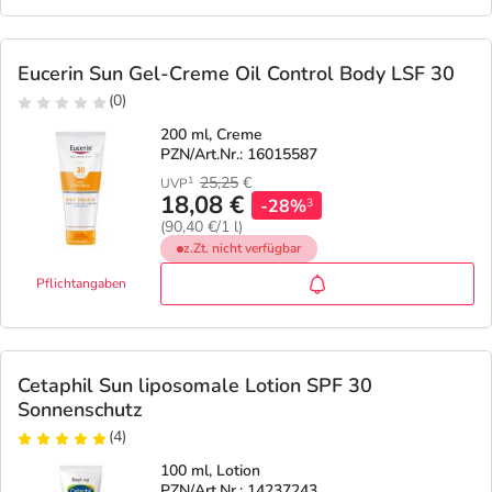
Eucerin Sun Gel-Creme Oil Control Body LSF 30
(0)
200 ml, Creme
PZN/Art.Nr.: 16015587
25,25
€
1
UVP
18,08 €
-28%
3
(90,40 €/1 l)
z.Zt. nicht verfügbar
Pflichtangaben
Cetaphil Sun liposomale Lotion SPF 30
Sonnenschutz
(4)
100 ml, Lotion
PZN/Art.Nr.: 14237243