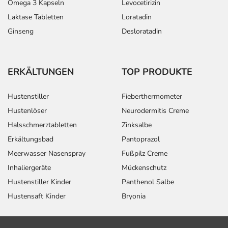
Omega 3 Kapseln
Levocetirizin
Laktase Tabletten
Loratadin
Ginseng
Desloratadin
ERKÄLTUNGEN
TOP PRODUKTE
Hustenstiller
Fieberthermometer
Hustenlöser
Neurodermitis Creme
Halsschmerztabletten
Zinksalbe
Erkältungsbad
Pantoprazol
Meerwasser Nasenspray
Fußpilz Creme
Inhaliergeräte
Mückenschutz
Hustenstiller Kinder
Panthenol Salbe
Hustensaft Kinder
Bryonia