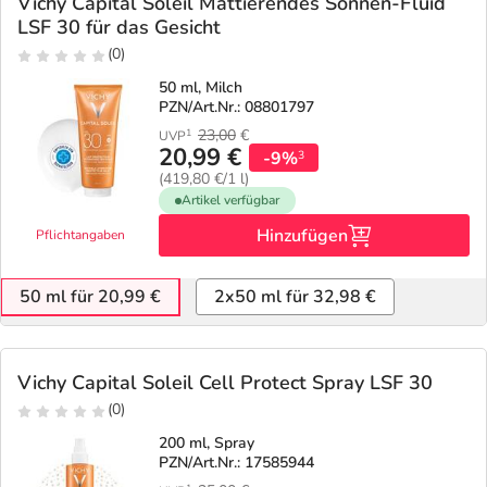
Vichy Capital Soleil Mattierendes Sonnen-Fluid
LSF 30 für das Gesicht
(0)
50 ml, Milch
PZN/Art.Nr.: 08801797
23,00
€
1
UVP
20,99 €
-9%
3
(419,80 €/1 l)
Artikel verfügbar
Hinzufügen
Pflichtangaben
50 ml für 20,99 €
2x50 ml für 32,98 €
Vichy Capital Soleil Cell Protect Spray LSF 30
(0)
200 ml, Spray
PZN/Art.Nr.: 17585944