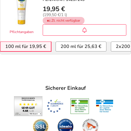
19,95 €
(199,50 €/1 l)
z.Zt. nicht verfügbar
Pflichtangaben
100 ml für 19,95 €
200 ml für 25,63 €
2x200 
Sicherer Einkauf