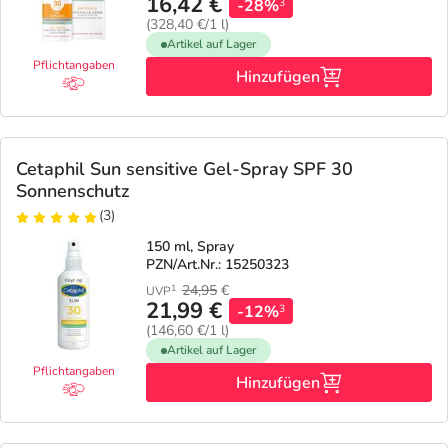
Refluthin, Lasea & Carmenthin Deals
16,42 €
Sport & Fitness
Täglich gut versorgt
-28%
3
(328,40 €/1 l)
Artikel auf Lager
Salus Deals
Tierapotheke
Pflichtangaben
Hinzufügen
Vitamine & Mineralstoffe
Cetaphil Sun sensitive Gel-Spray SPF 30
Marken
Sonnenschutz
(3)
150 ml, Spray
PZN/Art.Nr.: 15250323
24,95
€
1
UVP
21,99 €
-12%
3
(146,60 €/1 l)
Artikel auf Lager
Pflichtangaben
Hinzufügen