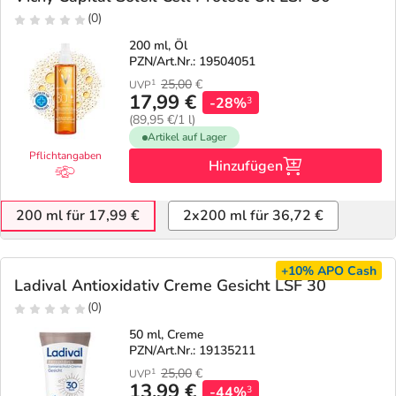
(0)
200 ml, Öl
PZN/Art.Nr.: 19504051
25,00
€
1
UVP
17,99 €
-28%
3
(89,95 €/1 l)
Artikel auf Lager
Pflichtangaben
Hinzufügen
200 ml für 17,99 €
2x200 ml für 36,72 €
+10%
APO Cash
Ladival Antioxidativ Creme Gesicht LSF 30
(0)
50 ml, Creme
PZN/Art.Nr.: 19135211
25,00
€
1
UVP
13,99 €
-44%
3