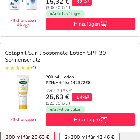
15,32 €
-32%
3
(306,40 €/1 l)
Artikel auf Lager
Pflichtangaben
Hinzufügen
Cetaphil Sun liposomale Lotion SPF 30
Sonnenschutz
(4)
200 ml, Lotion
PZN/Art.Nr.: 14237266
29,95
€
1
UVP
25,63 €
-14%
3
(128,15 €/1 l)
Artikel verfügbar
Hinzufügen
Pflichtangaben
200 ml für 25,63 €
2x200 ml für 42,46 €