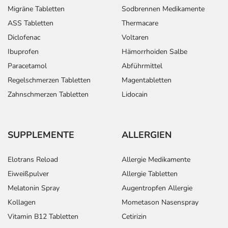
Migräne Tabletten
Sodbrennen Medikamente
ASS Tabletten
Thermacare
Diclofenac
Voltaren
Ibuprofen
Hämorrhoiden Salbe
Paracetamol
Abführmittel
Regelschmerzen Tabletten
Magentabletten
Zahnschmerzen Tabletten
Lidocain
SUPPLEMENTE
ALLERGIEN
Elotrans Reload
Allergie Medikamente
Eiweißpulver
Allergie Tabletten
Melatonin Spray
Augentropfen Allergie
Kollagen
Mometason Nasenspray
Vitamin B12 Tabletten
Cetirizin