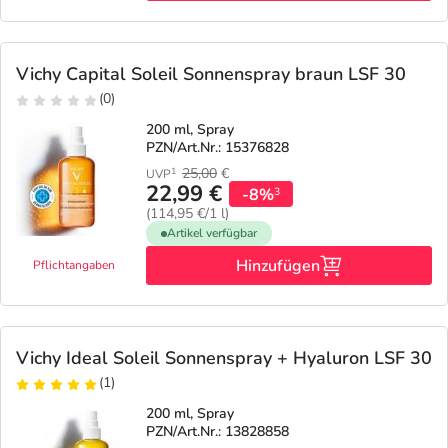
Vichy Capital Soleil Sonnenspray braun LSF 30
(0)
200 ml, Spray
PZN/Art.Nr.: 15376828
25,00
€
1
UVP
22,99 €
-8%
3
(114,95 €/1 l)
Artikel verfügbar
Hinzufügen
Pflichtangaben
Vichy Ideal Soleil Sonnenspray + Hyaluron LSF 30
(1)
200 ml, Spray
PZN/Art.Nr.: 13828858