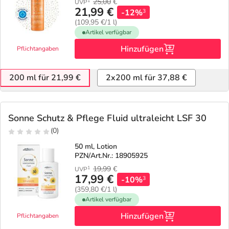
25,00
€
1
UVP
21,99 €
-12%
3
(109,95 €/1 l)
Artikel verfügbar
Hinzufügen
Pflichtangaben
200 ml für 21,99 €
2x200 ml für 37,88 €
Sonne Schutz & Pflege Fluid ultraleicht LSF 30
(0)
50 ml, Lotion
PZN/Art.Nr.: 18905925
19,99
€
1
UVP
17,99 €
-10%
3
(359,80 €/1 l)
Artikel verfügbar
Hinzufügen
Pflichtangaben