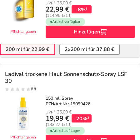
25,00
€
1
UVP
22,99 €
-8%
3
(114,95 €/1 l)
Artikel verfügbar
Hinzufügen
Pflichtangaben
200 ml für 22,99 €
2x200 ml für 37,88 €
Ladival trockene Haut Sonnenschutz-Spray LSF
30
(0)
150 ml, Spray
PZN/Art.Nr.: 19099426
25,00
€
1
UVP
19,99 €
-20%
3
(133,27 €/1 l)
Artikel auf Lager
Pflichtangaben