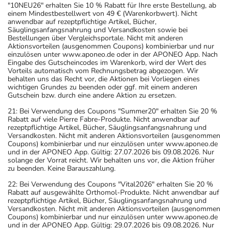
"10NEU26" erhalten Sie 10 % Rabatt für Ihre erste Bestellung, ab
einem Mindestbestellwert von 49 € (Warenkorbwert). Nicht
anwendbar auf rezeptpflichtige Artikel, Bücher,
Säuglingsanfangsnahrung und Versandkosten sowie bei
Bestellungen über Vergleichsportale. Nicht mit anderen
Aktionsvorteilen (ausgenommen Coupons) kombinierbar und nur
einzulösen unter www.aponeo.de oder in der APONEO App. Nach
Eingabe des Gutscheincodes im Warenkorb, wird der Wert des
Vorteils automatisch vom Rechnungsbetrag abgezogen. Wir
behalten uns das Recht vor, die Aktionen bei Vorliegen eines
wichtigen Grundes zu beenden oder ggf. mit einem anderen
Gutschein bzw. durch eine andere Aktion zu ersetzen.
21: Bei Verwendung des Coupons "Summer20" erhalten Sie 20 %
Rabatt auf viele Pierre Fabre-Produkte. Nicht anwendbar auf
rezeptpflichtige Artikel, Bücher, Säuglingsanfangsnahrung und
Versandkosten. Nicht mit anderen Aktionsvorteilen (ausgenommen
Coupons) kombinierbar und nur einzulösen unter www.aponeo.de
und in der APONEO App. Gültig: 27.07.2026 bis 09.08.2026. Nur
solange der Vorrat reicht. Wir behalten uns vor, die Aktion früher
zu beenden. Keine Barauszahlung.
22: Bei Verwendung des Coupons "Vital2026" erhalten Sie 20 %
Rabatt auf ausgewählte Orthomol-Produkte. Nicht anwendbar auf
rezeptpflichtige Artikel, Bücher, Säuglingsanfangsnahrung und
Versandkosten. Nicht mit anderen Aktionsvorteilen (ausgenommen
Coupons) kombinierbar und nur einzulösen unter www.aponeo.de
und in der APONEO App. Gültig: 29.07.2026 bis 09.08.2026. Nur