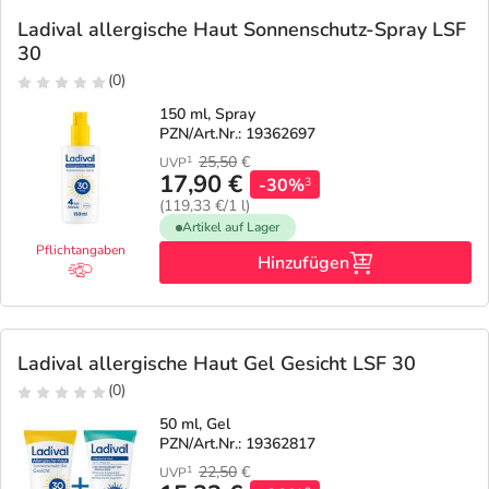
Ladival allergische Haut Sonnenschutz-Spray LSF
30
(0)
150 ml, Spray
PZN/Art.Nr.: 19362697
25,50
€
1
UVP
17,90 €
-30%
3
(119,33 €/1 l)
Artikel auf Lager
Pflichtangaben
Hinzufügen
Ladival allergische Haut Gel Gesicht LSF 30
(0)
50 ml, Gel
PZN/Art.Nr.: 19362817
22,50
€
1
UVP