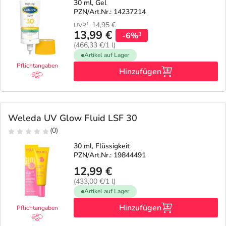
30 ml, Gel
PZN/Art.Nr.: 14237214
14,95
€
1
UVP
13,99 €
-6%
3
(466,33 €/1 l)
Artikel auf Lager
Pflichtangaben
Hinzufügen
Weleda UV Glow Fluid LSF 30
(0)
30 ml, Flüssigkeit
PZN/Art.Nr.: 19844491
12,99 €
(433,00 €/1 l)
Artikel auf Lager
Hinzufügen
Pflichtangaben