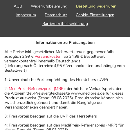
AGB
Widerrufsbelehrung
Bestellung widerrufen
Impressum
Datenschutz
Cookie-Einstellungen
Barrierefreiheitserklärung
Informationen zu Preisangaben
Alle Preise inkl. gesetzlicher Mehrwertsteuer, gegebenenfalls
zuzüglich 3,99 €
Versandkosten
, ab 34,99 € Bestellwert
versandkostenfrei innerhalb Deutschlands.
(Lieferung nach Österreich: 4,95 € Versandkosten unabhängig vom
Bestellwert)
1: Unverbindliche Preisempfehlung des Herstellers (UVP)
2:
MediPreis-Referenzpreis (MRP)
: der höchste Verkaufspreis, den
die Arzneimittel-Preisvergleichsseite www.medipreis.de für dieses
Produkt ausweist (Stand: 08.08.2026). Produktpreise können sich
zwischenzeitlich geändert und damit die Rangfolge der
Versandapotheken geändert haben.
3: Preisvorteil bezogen auf die UVP des Herstellers
4: Preisvorteil bezogen auf den MediPreis-Referenzpreis (MRP) für
dieses Produkt (Stand: 08.08.2026).