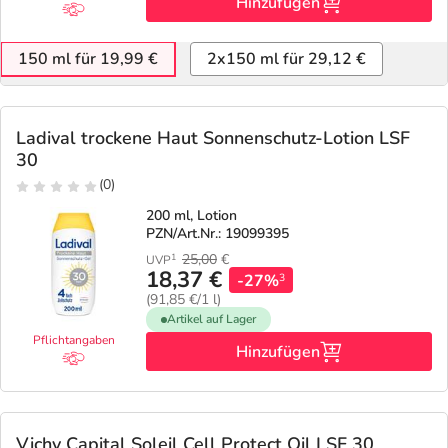
Hinzufügen
150 ml für 19,99 €
2x150 ml für 29,12 €
Ladival trockene Haut Sonnenschutz-Lotion LSF
30
(0)
200 ml, Lotion
PZN/Art.Nr.: 19099395
25,00
€
1
UVP
18,37 €
-27%
3
(91,85 €/1 l)
Artikel auf Lager
Pflichtangaben
Hinzufügen
Vichy Capital Soleil Cell Protect Oil LSF 30