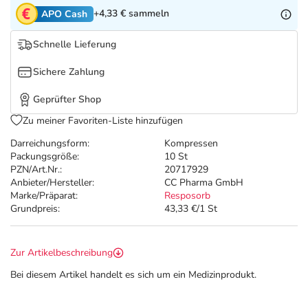
Refluthin, Lasea & Carmenthin Deals
Sport & Fitness
Täglich gut versorgt
+4,33 €
sammeln
APO Cash
Salus Deals
Tierapotheke
Schnelle Lieferung
Sichere Zahlung
Vitamine & Mineralstoffe
Geprüfter Shop
Marken
Zu meiner Favoriten-Liste hinzufügen
Darreichungsform:
Kompressen
Packungsgröße:
10 St
PZN/Art.Nr.:
20717929
Anbieter/Hersteller:
CC Pharma GmbH
Marke/Präparat:
Resposorb
Grundpreis:
43,33 €/1 St
Zur Artikelbeschreibung
Bei diesem Artikel handelt es sich um ein Medizinprodukt.