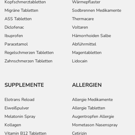
Kopfschmerztabletten
Wärmepflaster
Migräne Tabletten
Sodbrennen Medikamente
ASS Tabletten
Thermacare
Diclofenac
Voltaren
Ibuprofen
Hämorrhoiden Salbe
Paracetamol
Abführmittel
Regelschmerzen Tabletten
Magentabletten
Zahnschmerzen Tabletten
Lidocain
SUPPLEMENTE
ALLERGIEN
Elotrans Reload
Allergie Medikamente
Eiweißpulver
Allergie Tabletten
Melatonin Spray
Augentropfen Allergie
Kollagen
Mometason Nasenspray
Vitamin B12 Tabletten
Cetirizin