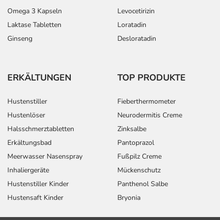
Omega 3 Kapseln
Levocetirizin
Laktase Tabletten
Loratadin
Ginseng
Desloratadin
ERKÄLTUNGEN
TOP PRODUKTE
Hustenstiller
Fieberthermometer
Hustenlöser
Neurodermitis Creme
Halsschmerztabletten
Zinksalbe
Erkältungsbad
Pantoprazol
Meerwasser Nasenspray
Fußpilz Creme
Inhaliergeräte
Mückenschutz
Hustenstiller Kinder
Panthenol Salbe
Hustensaft Kinder
Bryonia