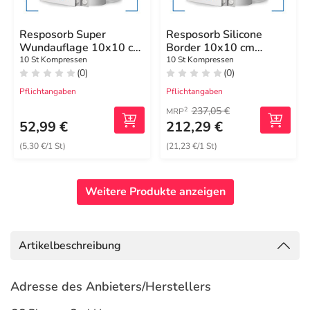
Resposorb Super
Resposorb Silicone
Wundauflage 10x10 cm
Border 10x10 cm
steril
Kompressen
10 St Kompressen
10 St Kompressen
(0)
(0)
Pflichtangaben
Pflichtangaben
237,05 €
2
MRP
52,99 €
212,29 €
(5,30 €/1 St)
(21,23 €/1 St)
Weitere Produkte anzeigen
Artikelbeschreibung
Adresse des Anbieters/Herstellers