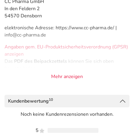
CC Pharma GmbH
In den Feldern 2
54570 Densborn
elektronische Adresse: https://www.cc-pharma.de/ |
info@cc-pharma.de
Angaben gem. EU-Produktsicherheitsverordnung (GPSR)
anzeigen
Das
PDF des Beipackzettels
können Sie sich oben
herunterladen.
Mehr anzeigen
10
Kundenbewertung
Noch keine Kundenrezensionen vorhanden.
5