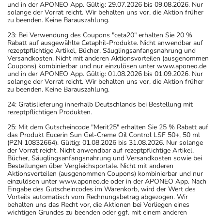
und in der APONEO App. Gültig: 29.07.2026 bis 09.08.2026. Nur
solange der Vorrat reicht. Wir behalten uns vor, die Aktion früher
zu beenden. Keine Barauszahlung.
23: Bei Verwendung des Coupons "ceta20" erhalten Sie 20 %
Rabatt auf ausgewählte Cetaphil-Produkte. Nicht anwendbar auf
rezeptpflichtige Artikel, Bücher, Säuglingsanfangsnahrung und
Versandkosten. Nicht mit anderen Aktionsvorteilen (ausgenommen
Coupons) kombinierbar und nur einzulösen unter www.aponeo.de
und in der APONEO App. Gültig: 01.08.2026 bis 01.09.2026. Nur
solange der Vorrat reicht. Wir behalten uns vor, die Aktion früher
zu beenden. Keine Barauszahlung.
24: Gratislieferung innerhalb Deutschlands bei Bestellung mit
rezeptpflichtigen Produkten.
25: Mit dem Gutscheincode "Merit25" erhalten Sie 25 % Rabatt auf
das Produkt Eucerin Sun Gel-Creme Oil Control LSF 50+, 50 ml
(PZN 10832664). Gültig: 01.08.2026 bis 31.08.2026. Nur solange
der Vorrat reicht. Nicht anwendbar auf rezeptpflichtige Artikel,
Bücher, Säuglingsanfangsnahrung und Versandkosten sowie bei
Bestellungen über Vergleichsportale. Nicht mit anderen
Aktionsvorteilen (ausgenommen Coupons) kombinierbar und nur
einzulösen unter www.aponeo.de oder in der APONEO App. Nach
Eingabe des Gutscheincodes im Warenkorb, wird der Wert des
Vorteils automatisch vom Rechnungsbetrag abgezogen. Wir
behalten uns das Recht vor, die Aktionen bei Vorliegen eines
wichtigen Grundes zu beenden oder ggf. mit einem anderen