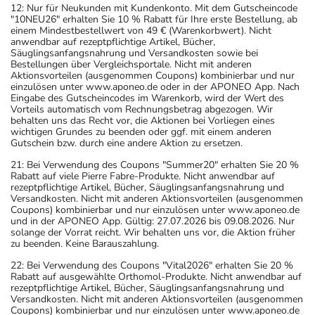
12: Nur für Neukunden mit Kundenkonto. Mit dem Gutscheincode
"10NEU26" erhalten Sie 10 % Rabatt für Ihre erste Bestellung, ab
einem Mindestbestellwert von 49 € (Warenkorbwert). Nicht
anwendbar auf rezeptpflichtige Artikel, Bücher,
Säuglingsanfangsnahrung und Versandkosten sowie bei
Bestellungen über Vergleichsportale. Nicht mit anderen
Aktionsvorteilen (ausgenommen Coupons) kombinierbar und nur
einzulösen unter www.aponeo.de oder in der APONEO App. Nach
Eingabe des Gutscheincodes im Warenkorb, wird der Wert des
Vorteils automatisch vom Rechnungsbetrag abgezogen. Wir
behalten uns das Recht vor, die Aktionen bei Vorliegen eines
wichtigen Grundes zu beenden oder ggf. mit einem anderen
Gutschein bzw. durch eine andere Aktion zu ersetzen.
21: Bei Verwendung des Coupons "Summer20" erhalten Sie 20 %
Rabatt auf viele Pierre Fabre-Produkte. Nicht anwendbar auf
rezeptpflichtige Artikel, Bücher, Säuglingsanfangsnahrung und
Versandkosten. Nicht mit anderen Aktionsvorteilen (ausgenommen
Coupons) kombinierbar und nur einzulösen unter www.aponeo.de
und in der APONEO App. Gültig: 27.07.2026 bis 09.08.2026. Nur
solange der Vorrat reicht. Wir behalten uns vor, die Aktion früher
zu beenden. Keine Barauszahlung.
22: Bei Verwendung des Coupons "Vital2026" erhalten Sie 20 %
Rabatt auf ausgewählte Orthomol-Produkte. Nicht anwendbar auf
rezeptpflichtige Artikel, Bücher, Säuglingsanfangsnahrung und
Versandkosten. Nicht mit anderen Aktionsvorteilen (ausgenommen
Coupons) kombinierbar und nur einzulösen unter www.aponeo.de