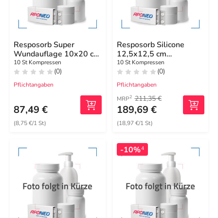
Resposorb Super
Resposorb Silicone
Wundauflage 10x20 cm
12,5x12,5 cm
steril
Kompressen
10 St Kompressen
10 St Kompressen
(0)
(0)
Pflichtangaben
Pflichtangaben
211,35 €
2
MRP
87,49 €
189,69 €
(8,75 €/1 St)
(18,97 €/1 St)
-10%
4