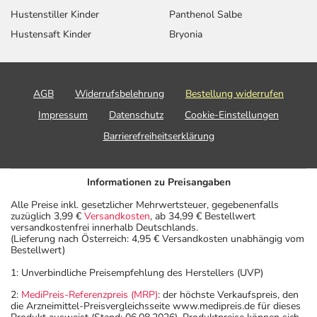
Hustenstiller Kinder
Panthenol Salbe
Hustensaft Kinder
Bryonia
AGB
Widerrufsbelehrung
Bestellung widerrufen
Impressum
Datenschutz
Cookie-Einstellungen
Barrierefreiheitserklärung
Informationen zu Preisangaben
Alle Preise inkl. gesetzlicher Mehrwertsteuer, gegebenenfalls
zuzüglich 3,99 €
Versandkosten
, ab 34,99 € Bestellwert
versandkostenfrei innerhalb Deutschlands.
(Lieferung nach Österreich: 4,95 € Versandkosten unabhängig vom
Bestellwert)
1: Unverbindliche Preisempfehlung des Herstellers (UVP)
2:
MediPreis-Referenzpreis (MRP)
: der höchste Verkaufspreis, den
die Arzneimittel-Preisvergleichsseite www.medipreis.de für dieses