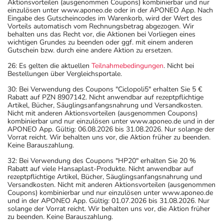
Aktionsvorteilen (ausgenommen Coupons) kombinierbar und nur
einzulösen unter www.aponeo.de oder in der APONEO App. Nach
Eingabe des Gutscheincodes im Warenkorb, wird der Wert des
Vorteils automatisch vom Rechnungsbetrag abgezogen. Wir
behalten uns das Recht vor, die Aktionen bei Vorliegen eines
wichtigen Grundes zu beenden oder ggf. mit einem anderen
Gutschein bzw. durch eine andere Aktion zu ersetzen.
26: Es gelten die aktuellen
Teilnahmebedingungen
. Nicht bei
Bestellungen über Vergleichsportale.
30: Bei Verwendung des Coupons "Ciclopoli5" erhalten Sie 5 €
Rabatt auf PZN 8907142. Nicht anwendbar auf rezeptpflichtige
Artikel, Bücher, Säuglingsanfangsnahrung und Versandkosten.
Nicht mit anderen Aktionsvorteilen (ausgenommen Coupons)
kombinierbar und nur einzulösen unter www.aponeo.de und in der
APONEO App. Gültig: 06.08.2026 bis 31.08.2026. Nur solange der
Vorrat reicht. Wir behalten uns vor, die Aktion früher zu beenden.
Keine Barauszahlung.
32: Bei Verwendung des Coupons "HP20" erhalten Sie 20 %
Rabatt auf viele Hansaplast-Produkte. Nicht anwendbar auf
rezeptpflichtige Artikel, Bücher, Säuglingsanfangsnahrung und
Versandkosten. Nicht mit anderen Aktionsvorteilen (ausgenommen
Coupons) kombinierbar und nur einzulösen unter www.aponeo.de
und in der APONEO App. Gültig: 01.07.2026 bis 31.08.2026. Nur
solange der Vorrat reicht. Wir behalten uns vor, die Aktion früher
zu beenden. Keine Barauszahlung.