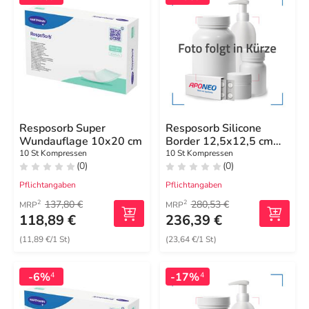
Resposorb Super
Resposorb Silicone
Wundauflage 10x20 cm
Border 12,5x12,5 cm
Kompressen
10 St Kompressen
10 St Kompressen
(0)
(0)
Pflichtangaben
Pflichtangaben
137,80 €
280,53 €
2
2
MRP
MRP
118,89 €
236,39 €
(11,89 €/1 St)
(23,64 €/1 St)
-6%
-17%
4
4