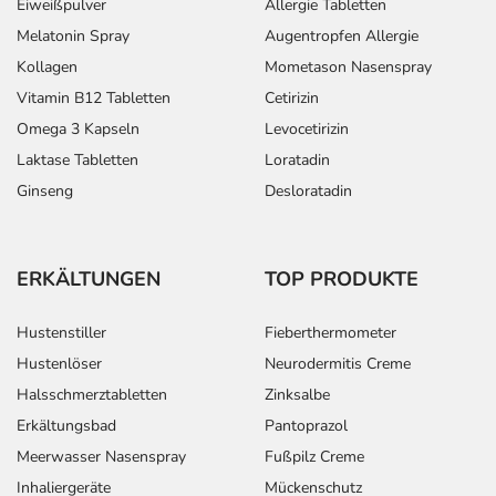
Eiweißpulver
Allergie Tabletten
Melatonin Spray
Augentropfen Allergie
Kollagen
Mometason Nasenspray
Vitamin B12 Tabletten
Cetirizin
Omega 3 Kapseln
Levocetirizin
Laktase Tabletten
Loratadin
Ginseng
Desloratadin
ERKÄLTUNGEN
TOP PRODUKTE
Hustenstiller
Fieberthermometer
Hustenlöser
Neurodermitis Creme
Halsschmerztabletten
Zinksalbe
Erkältungsbad
Pantoprazol
Meerwasser Nasenspray
Fußpilz Creme
Inhaliergeräte
Mückenschutz