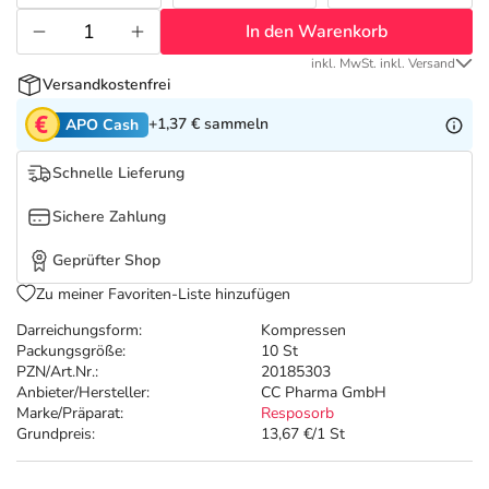
Refluthin, Lasea & Carmenthin Deals
Sport & Fitness
Täglich gut versorgt
In den Warenkorb
Salus Deals
Tierapotheke
inkl. MwSt. inkl. Versand
Versandkostenfrei
+1,37 €
sammeln
APO Cash
Vitamine & Mineralstoffe
Schnelle Lieferung
Marken
Sichere Zahlung
Geprüfter Shop
Zu meiner Favoriten-Liste hinzufügen
Darreichungsform:
Kompressen
Packungsgröße:
10 St
PZN/Art.Nr.:
20185303
Anbieter/Hersteller:
CC Pharma GmbH
Marke/Präparat:
Resposorb
Grundpreis:
13,67 €/1 St