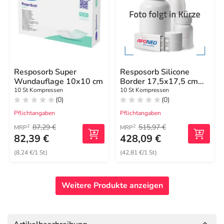
Resposorb Super
Resposorb Silicone
Wundauflage 10x10 cm
Border 17,5x17,5 cm
Kompressen
10 St Kompressen
10 St Kompressen
(0)
(0)
Pflichtangaben
Pflichtangaben
87,29 €
515,97 €
2
2
MRP
MRP
82,39 €
428,09 €
(8,24 €/1 St)
(42,81 €/1 St)
Weitere Produkte anzeigen