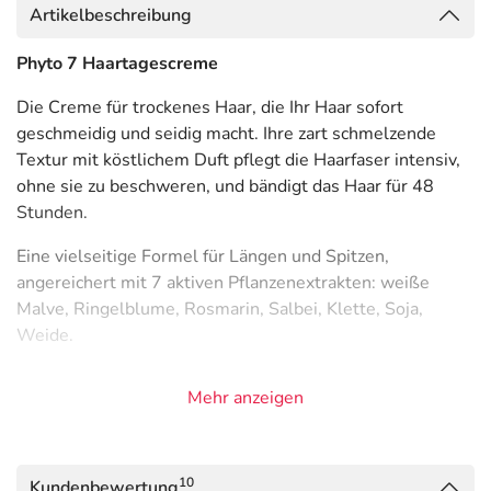
Artikelbeschreibung
Phyto 7 Haartagescreme
Die Creme für trockenes Haar, die Ihr Haar sofort
geschmeidig und seidig macht. Ihre zart schmelzende
Textur mit köstlichem Duft pflegt die Haarfaser intensiv,
ohne sie zu beschweren, und bändigt das Haar für 48
Stunden.
Eine vielseitige Formel für Längen und Spitzen,
angereichert mit 7 aktiven Pflanzenextrakten: weiße
Malve, Ringelblume, Rosmarin, Salbei, Klette, Soja,
Weide.
Ideal vor dem Föhnen zum Schutz vor Austrocknung oder
Mehr anzeigen
als Finish-Pflege, ohne Ausspülen.
Anwendung
10
Kundenbewertung