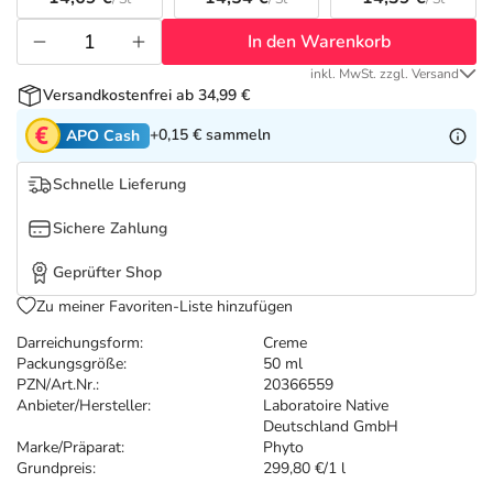
Refluthin, Lasea & Carmenthin Deals
Sport & Fitness
Täglich gut versorgt
In den Warenkorb
Salus Deals
Tierapotheke
inkl. MwSt. zzgl. Versand
Versandkostenfrei ab 34,99 €
Vitamine & Mineralstoffe
+0,15 €
sammeln
APO Cash
Schnelle Lieferung
Marken
Sichere Zahlung
Geprüfter Shop
Zu meiner Favoriten-Liste hinzufügen
Darreichungsform:
Creme
Packungsgröße:
50 ml
PZN/Art.Nr.:
20366559
Anbieter/Hersteller:
Laboratoire Native
Deutschland GmbH
Marke/Präparat:
Phyto
Grundpreis:
299,80 €/1 l