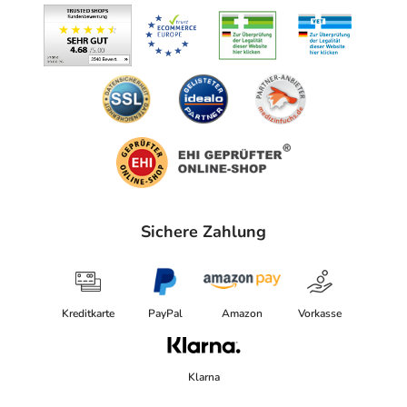
SPINOSA GUM. CITRIC ACID. GLYCERYL
UNDECYLENATE. LYSOLECITHIN. SCLEROTIUM GUM.
SODIUM DEHYDROACETATE. CHLORPHENESIN.
GLYCOLIPIDS. SODIUM PHYTATE. PULLULAN.
XANTHAN GUM. SODIUM BENZOATE. GLYCINE SOJA
(SOYBEAN) STEROLS. TOCOPHEROL. SILICA. VANILLIN.
4256B.
Adresse des Anbieters/Herstellers
Laboratoire Native Deutschland GmbH
Sichere Zahlung
Kesselstr. 3
40221 Düsseldorf
Angaben gem. EU-Produktsicherheitsverordnung (GPSR)
Kreditkarte
PayPal
Amazon
Vorkasse
anzeigen
Klarna