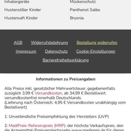
Inhaliergeräte
Mückenschutz
Hustenstiller Kinder
Panthenol Salbe
Hustensaft Kinder
Bryonia
AGB
Widerrufsbelehrung
Bestellung widerrufen
Impressum
Datenschutz
Cookie-Einstellungen
Barrierefreiheitserklärung
Informationen zu Preisangaben
Alle Preise inkl. gesetzlicher Mehrwertsteuer, gegebenenfalls
zuzüglich 3,99 €
Versandkosten
, ab 34,99 € Bestellwert
versandkostenfrei innerhalb Deutschlands.
(Lieferung nach Österreich: 4,95 € Versandkosten unabhängig vom
Bestellwert)
1: Unverbindliche Preisempfehlung des Herstellers (UVP)
2:
MediPreis-Referenzpreis (MRP)
: der höchste Verkaufspreis, den
die Arzneimittel-Preisvergleichsseite www.medipreis.de für dieses