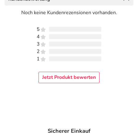
Auf das handtuchtrockene oder trockene Haar eine
haselnussgroße Menge auf die Längen auftragen und
Noch keine Kundenrezensionen vorhanden.
dabei besonders auf die Spitzen achten. Ideal vor dem
Föhnen, um das Haar vor dem Austrocknen zu schützen,
5
oder als Finish, um das Haar zu verschönern. Ohne
4
Ausspülen.
3
Inhaltsstoffe
2
1
AQUA / WATER / EAU.* PROPANEDIOL.
PHOSPHOLIPIDS. PRUNUS ARMENIACA (APRICOT)
KERNEL OIL. GLYCINE SOJA (SOYBEAN) OIL.
Jetzt Produkt bewerten
HELIANTHUS ANNUUS (SUNFLOWER) SEED OIL.
PARFUM / FRAGRANCE. ALTHAEA OFFICINALIS ROOT
EXTRACT*. SIMMONDSIA CHINENSIS (JOJOBA)
BUTTER. ROSMARINUS OFFICINALIS (ROSEMARY)
LEAF EXTRACT. SALIX ALBA (WILLOW) LEAF
EXTRACT. SALVIA OFFICINALIS (SAGE) LEAF EXTRACT.
CALENDULA OFFICINALIS FLOWER EXTRACT.
Sicherer Einkauf
ARCTIUM LAPPA ROOT EXTRACT. CAESALPINIA