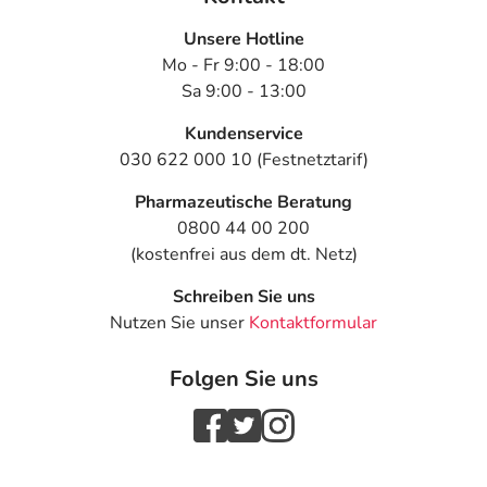
Sonstige Bestandteile: Saccharose
Unsere Hotline
Adresse des Anbieters/Herstellers
Mo - Fr 9:00 - 18:00
Sa 9:00 - 13:00
PEKANA Naturheilmittel GmbH
Raiffeisenstr. 15
Kundenservice
88353 Kisslegg
030 622 000 10 (Festnetztarif)
Das
PDF des Beipackzettels
können Sie sich oben
Pharmazeutische Beratung
herunterladen.
0800 44 00 200
(kostenfrei aus dem dt. Netz)
Schreiben Sie uns
Nutzen Sie unser
Kontaktformular
Folgen Sie uns