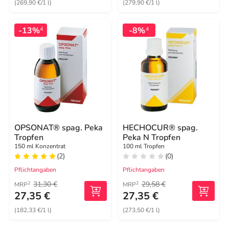
(269,90 €/1 l)
(279,90 €/1 l)
-13%
-8%
4
4
OPSONAT® spag. Peka
HECHOCUR® spag.
Tropfen
Peka N Tropfen
150 ml Konzentrat
100 ml Tropfen
(2)
(0)
Pflichtangaben
Pflichtangaben
31,30 €
29,58 €
2
2
MRP
MRP
27,35 €
27,35 €
(182,33 €/1 l)
(273,50 €/1 l)