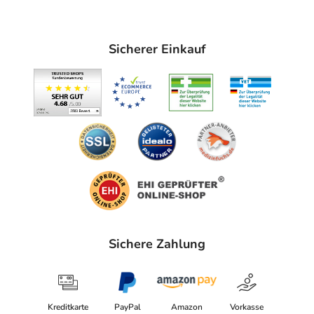
Gegenanzeigen: Bei Schilddrüsenerkrankungen nicht ohne
ärztlichen Rat anwenden. Wechselwirkungen: Keine bekannt.
Nebenwirkungen: Keine bekannt. Bei Anwendung eines
Sicherer Einkauf
homöopathischen Arzneimittels können sich die vorhandenen
Beschwerden vorübergehend verschlimmern
(Erstverschlimmerung). In diesem Fall sollten Sie das Arzneimittel
absetzen und Ihren Arzt befragen. Allgemeiner Hinweis: Die
Wirkung eines homöopathischen Arzneimittels kann durch
allgemein schädigende Faktoren in der Lebensweise und durch
Reiz- und Genussmittel ungünstig beeinflusst werden. Falls Sie
sonstige Arzneimittel einnehmen, fragen Sie Ihren Arzt oder
Apotheker. Vorsichtsmaßnahmen für die Anwendung und
Warnhinweise: Da keine ausreichend dokumentierten Erfahrungen
zur Anwendung in der Schwangerschaft und Stillzeit vorliegen,
Sichere Zahlung
sollte das Arzneimittel nur nach Rücksprache mit dem Arzt
angewendet werden. Die Anwendung bei Kindern und
Jugendlichen unter 18 Jahren erfolgt nur nach Rücksprache mit
dem homöopathisch erfahrenen Therapeuten. Dieses Arzneimittel
Kreditkarte
PayPal
Amazon
Vorkasse
enthält Saccharose. Bitte nehmen Sie ITIRES Glo spag. Peka daher