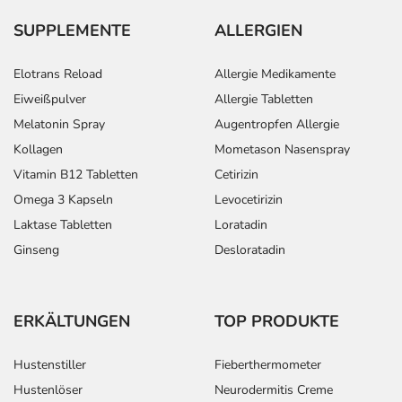
SUPPLEMENTE
ALLERGIEN
Elotrans Reload
Allergie Medikamente
Eiweißpulver
Allergie Tabletten
Melatonin Spray
Augentropfen Allergie
Kollagen
Mometason Nasenspray
Vitamin B12 Tabletten
Cetirizin
Omega 3 Kapseln
Levocetirizin
Laktase Tabletten
Loratadin
Ginseng
Desloratadin
ERKÄLTUNGEN
TOP PRODUKTE
Hustenstiller
Fieberthermometer
Hustenlöser
Neurodermitis Creme