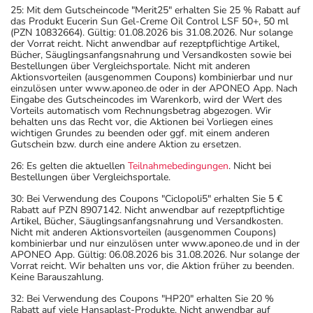
25: Mit dem Gutscheincode "Merit25" erhalten Sie 25 % Rabatt auf
das Produkt Eucerin Sun Gel-Creme Oil Control LSF 50+, 50 ml
(PZN 10832664). Gültig: 01.08.2026 bis 31.08.2026. Nur solange
der Vorrat reicht. Nicht anwendbar auf rezeptpflichtige Artikel,
Bücher, Säuglingsanfangsnahrung und Versandkosten sowie bei
Bestellungen über Vergleichsportale. Nicht mit anderen
Aktionsvorteilen (ausgenommen Coupons) kombinierbar und nur
einzulösen unter www.aponeo.de oder in der APONEO App. Nach
Eingabe des Gutscheincodes im Warenkorb, wird der Wert des
Vorteils automatisch vom Rechnungsbetrag abgezogen. Wir
behalten uns das Recht vor, die Aktionen bei Vorliegen eines
wichtigen Grundes zu beenden oder ggf. mit einem anderen
Gutschein bzw. durch eine andere Aktion zu ersetzen.
26: Es gelten die aktuellen
Teilnahmebedingungen
. Nicht bei
Bestellungen über Vergleichsportale.
30: Bei Verwendung des Coupons "Ciclopoli5" erhalten Sie 5 €
Rabatt auf PZN 8907142. Nicht anwendbar auf rezeptpflichtige
Artikel, Bücher, Säuglingsanfangsnahrung und Versandkosten.
Nicht mit anderen Aktionsvorteilen (ausgenommen Coupons)
kombinierbar und nur einzulösen unter www.aponeo.de und in der
APONEO App. Gültig: 06.08.2026 bis 31.08.2026. Nur solange der
Vorrat reicht. Wir behalten uns vor, die Aktion früher zu beenden.
Keine Barauszahlung.
32: Bei Verwendung des Coupons "HP20" erhalten Sie 20 %
Rabatt auf viele Hansaplast-Produkte. Nicht anwendbar auf