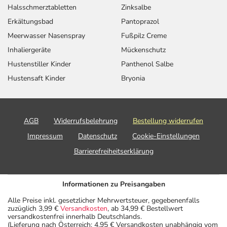
Halsschmerztabletten
Zinksalbe
Erkältungsbad
Pantoprazol
Meerwasser Nasenspray
Fußpilz Creme
Inhaliergeräte
Mückenschutz
Hustenstiller Kinder
Panthenol Salbe
Hustensaft Kinder
Bryonia
AGB
Widerrufsbelehrung
Bestellung widerrufen
Impressum
Datenschutz
Cookie-Einstellungen
Barrierefreiheitserklärung
Informationen zu Preisangaben
Alle Preise inkl. gesetzlicher Mehrwertsteuer, gegebenenfalls
zuzüglich 3,99 €
Versandkosten
, ab 34,99 € Bestellwert
versandkostenfrei innerhalb Deutschlands.
(Lieferung nach Österreich: 4,95 € Versandkosten unabhängig vom