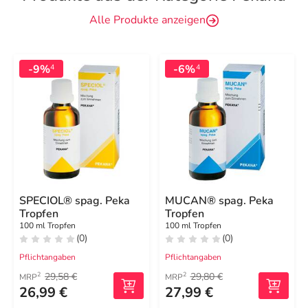
Alle Produkte anzeigen
-9%
-6%
4
4
SPECIOL® spag. Peka
MUCAN® spag. Peka
Tropfen
Tropfen
100 ml Tropfen
100 ml Tropfen
(0)
(0)
Pflichtangaben
Pflichtangaben
29,58 €
29,80 €
2
2
MRP
MRP
26,99 €
27,99 €