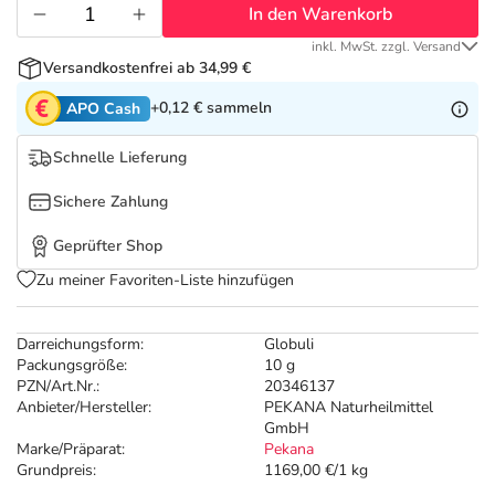
Refluthin, Lasea & Carmenthin Deals
Sport & Fitness
Täglich gut versorgt
In den Warenkorb
inkl. MwSt. zzgl. Versand
Salus Deals
Tierapotheke
Versandkostenfrei ab 34,99 €
+0,12 €
sammeln
APO Cash
Vitamine & Mineralstoffe
Schnelle Lieferung
Marken
Sichere Zahlung
Geprüfter Shop
Zu meiner Favoriten-Liste hinzufügen
Darreichungsform:
Globuli
Packungsgröße:
10 g
PZN/Art.Nr.:
20346137
Anbieter/Hersteller:
PEKANA Naturheilmittel
GmbH
Marke/Präparat:
Pekana
Grundpreis:
1169,00 €/1 kg