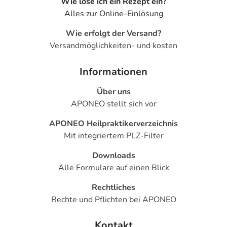
Wie löse ich ein Rezept ein?
angegebenen Verfallsdatum. Das Verfallsdatum bezieht
Alles zur Online-Einlösung
sich auf den letzten Tag des angegebenen Monats.
Wie erfolgt der Versand?
Inhaltsstoffe
Versandmöglichkeiten- und kosten
Wirkstoffe
10 g Streukügelchen (Größe 5) enthalten:
Informationen
Barium carbonicum Dil. D8 0,0135 g
Über uns
Calcium jodatum Dil. D8 0,0135 g
APONEO stellt sich vor
Cistus canadensis Dil. D12 0,0150 g
APONEO Heilpraktikerverzeichnis
Conium maculatum Dil. D6 0,0135 g
Mit integriertem PLZ-Filter
Echinacea spag. Peka Dil. D12 (HAB, V. 47a) 0,0105 g
Downloads
Galium aparine Dil. D6 0,0115 g
Alle Formulare auf einen Blick
Juglans regia spag. Peka Dil. D6 (HAB, V. 47a) 0,0095 g
Rechtliches
Scrophularia nodosa Dil. D4 0,0130 g
Rechte und Pflichten bei APONEO
Taraxacum officinale spag. Peka Dil. D12 (HAB, V. 47a)
0,0110 g
Kontakt