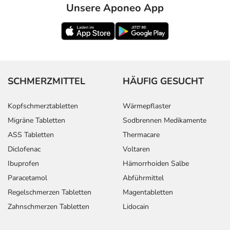
Unsere Aponeo App
SCHMERZMITTEL
HÄUFIG GESUCHT
Kopfschmerztabletten
Wärmepflaster
Migräne Tabletten
Sodbrennen Medikamente
ASS Tabletten
Thermacare
Diclofenac
Voltaren
Ibuprofen
Hämorrhoiden Salbe
Paracetamol
Abführmittel
Regelschmerzen Tabletten
Magentabletten
Zahnschmerzen Tabletten
Lidocain