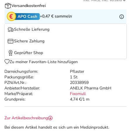
Refluthin, Lasea & Carmenthin Deals
Sport & Fitness
Täglich gut versorgt
inkl. MwSt. inkl. Versand
Versandkostenfrei
+0,47 €
sammeln
APO Cash
Salus Deals
Tierapotheke
Schnelle Lieferung
Vitamine & Mineralstoffe
Sichere Zahlung
Marken
Geprüfter Shop
Zu meiner Favoriten-Liste hinzufügen
Darreichungsform:
Pflaster
Packungsgröße:
1 St
PZN/Art.Nr.:
20338959
Anbieter/Hersteller:
ANELK Pharma GmbH
Marke/Präparat:
Fixomull
Grundpreis:
4,74 €/1 m
Zur Artikelbeschreibung
Bei diesem Artikel handelt es sich um ein Medizinprodukt.