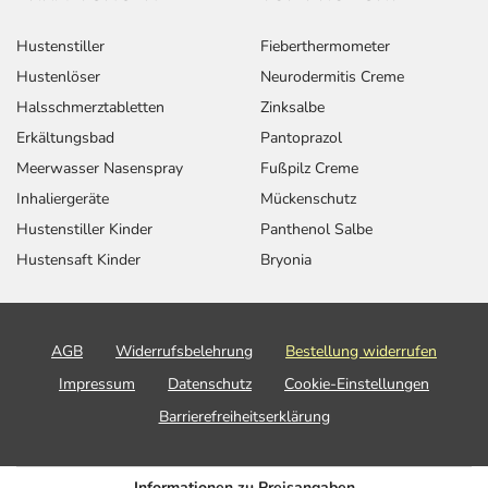
Hustenstiller
Fieberthermometer
Hustenlöser
Neurodermitis Creme
Halsschmerztabletten
Zinksalbe
Erkältungsbad
Pantoprazol
Meerwasser Nasenspray
Fußpilz Creme
Inhaliergeräte
Mückenschutz
Hustenstiller Kinder
Panthenol Salbe
Hustensaft Kinder
Bryonia
AGB
Widerrufsbelehrung
Bestellung widerrufen
Impressum
Datenschutz
Cookie-Einstellungen
Barrierefreiheitserklärung
Informationen zu Preisangaben