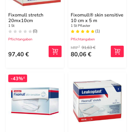
Fixomull stretch
Fixomull® skin sensitive
20mx10cm
10 cm x 5 m
1 St
1 St Pflaster
(0)
(1)
Pflichtangaben
Pflichtangaben
91,63 €
2
MRP
97,40 €
80,06 €
-43%
4