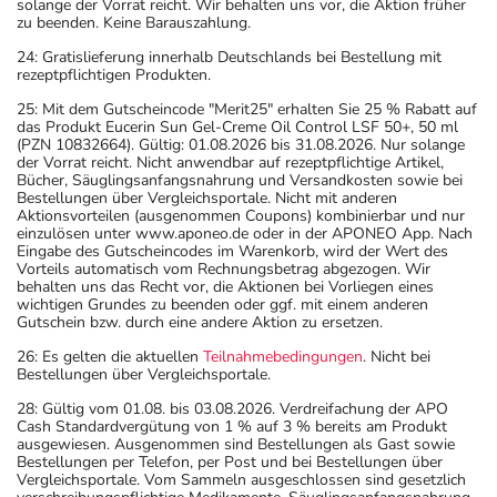
solange der Vorrat reicht. Wir behalten uns vor, die Aktion früher
zu beenden. Keine Barauszahlung.
24: Gratislieferung innerhalb Deutschlands bei Bestellung mit
rezeptpflichtigen Produkten.
25: Mit dem Gutscheincode "Merit25" erhalten Sie 25 % Rabatt auf
das Produkt Eucerin Sun Gel-Creme Oil Control LSF 50+, 50 ml
(PZN 10832664). Gültig: 01.08.2026 bis 31.08.2026. Nur solange
der Vorrat reicht. Nicht anwendbar auf rezeptpflichtige Artikel,
Bücher, Säuglingsanfangsnahrung und Versandkosten sowie bei
Bestellungen über Vergleichsportale. Nicht mit anderen
Aktionsvorteilen (ausgenommen Coupons) kombinierbar und nur
einzulösen unter www.aponeo.de oder in der APONEO App. Nach
Eingabe des Gutscheincodes im Warenkorb, wird der Wert des
Vorteils automatisch vom Rechnungsbetrag abgezogen. Wir
behalten uns das Recht vor, die Aktionen bei Vorliegen eines
wichtigen Grundes zu beenden oder ggf. mit einem anderen
Gutschein bzw. durch eine andere Aktion zu ersetzen.
26: Es gelten die aktuellen
Teilnahmebedingungen
. Nicht bei
Bestellungen über Vergleichsportale.
28: Gültig vom 01.08. bis 03.08.2026. Verdreifachung der APO
Cash Standardvergütung von 1 % auf 3 % bereits am Produkt
ausgewiesen. Ausgenommen sind Bestellungen als Gast sowie
Bestellungen per Telefon, per Post und bei Bestellungen über
Vergleichsportale. Vom Sammeln ausgeschlossen sind gesetzlich