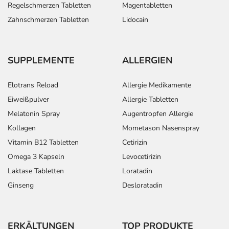
Regelschmerzen Tabletten
Magentabletten
Zahnschmerzen Tabletten
Lidocain
SUPPLEMENTE
ALLERGIEN
Elotrans Reload
Allergie Medikamente
Eiweißpulver
Allergie Tabletten
Melatonin Spray
Augentropfen Allergie
Kollagen
Mometason Nasenspray
Vitamin B12 Tabletten
Cetirizin
Omega 3 Kapseln
Levocetirizin
Laktase Tabletten
Loratadin
Ginseng
Desloratadin
ERKÄLTUNGEN
TOP PRODUKTE