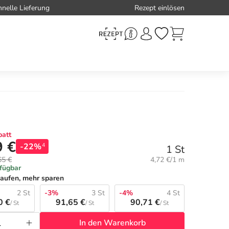
hnelle Lieferung
Rezept einlösen
att
9 €
-22%
4
1 St
Grundpreis:
65 €
4,72 €/1 m
rfügbar
aufen, mehr sparen
2 St
-3%
3 St
-4%
4 St
0 €
91,65 €
90,71 €
/ St
/ St
/ St
In den Warenkorb