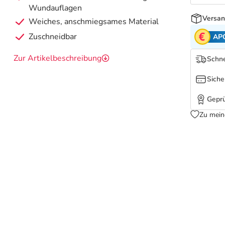
Wundauflagen
Versan
Weiches, anschmiegsames Material
Zuschneidbar
AP
Zur Artikelbeschreibung
Schne
Siche
Geprü
Zu mein