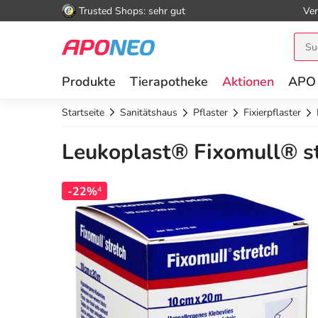
Trusted Shops: sehr gut
Ver
Produkte
Tierapotheke
Aktionen
APO
Startseite
Sanitätshaus
Pflaster
Fixierpflaster
Leukoplast® Fixomull® st
-22%
4