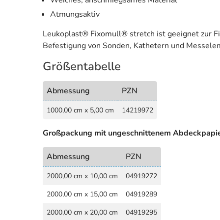
Weiches, anschmiegsames Material
Atmungsaktiv
Leukoplast® Fixomull® stretch ist geeignet zur 
Befestigung von Sonden, Kathetern und Messelem
Größentabelle
Abmessung
PZN
1000,00 cm x 5,00 cm
14219972
Großpackung mit ungeschnittenem Abdeckpapi
Abmessung
PZN
2000,00 cm x 10,00 cm
04919272
2000,00 cm x 15,00 cm
04919289
2000,00 cm x 20,00 cm
04919295