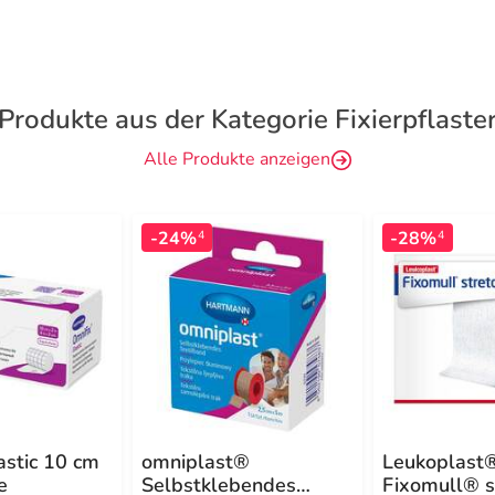
Produkte aus der Kategorie Fixierpflaste
Alle Produkte anzeigen
-24%
-28%
4
4
astic 10 cm
omniplast®
Leukoplast
e
Selbstklebendes
Fixomull® s