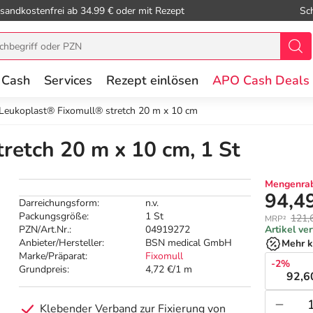
sandkostenfrei ab 34.99 € oder mit Rezept
Sc
 Cash
Services
Rezept einlösen
APO Cash Deals
Leukoplast® Fixomull® stretch 20 m x 10 cm
retch 20 m x 10 cm, 1 St
Mengenrab
94,4
Darreichungsform:
n.v.
Packungsgröße:
1 St
121,
MRP²
PZN/Art.Nr.:
04919272
Artikel ve
Anbieter/Hersteller:
BSN medical GmbH
Mehr k
Marke/Präparat:
Fixomull
-2%
Grundpreis:
4,72 €/1 m
92,6
Klebender Verband zur Fixierung von