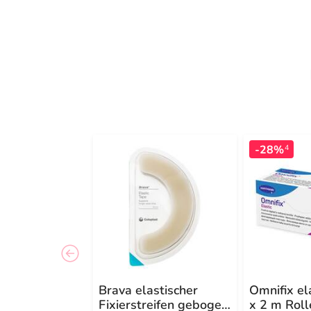
-28%
4
Brava elastischer
Omnifix el
Fixierstreifen gebogen
x 2 m Roll