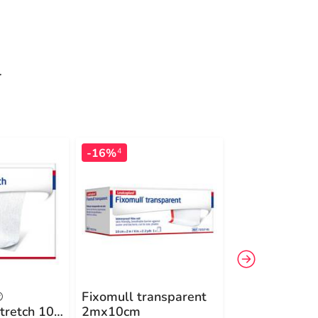
r
-16%
-18%
4
4
®
Fixomull transparent
Leukoplast®
tretch 10
2mx10cm
Fixomull® st