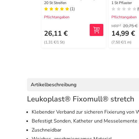
XL
20 St Streifen
1 St Pflaster
(1)
(
Pflichtangaben
Pflichtangaben
20,75 €
2
MRP
26,11 €
14,99 €
(1,31 €/1 St)
(7,50 €/1 m)
Artikelbeschreibung
Leukoplast® Fixomull® stretch
Klebender Verband zur sicheren Fixierung von
Befestigt Sonden, Katheter und Messelemente
Zuschneidbar