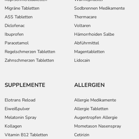
Migräne Tabletten
Sodbrennen Medikamente
ASS Tabletten
Thermacare
Diclofenac
Voltaren
Ibuprofen
Hämorrhoiden Salbe
Paracetamol
Abführmittel
Regelschmerzen Tabletten
Magentabletten
Zahnschmerzen Tabletten
Lidocain
SUPPLEMENTE
ALLERGIEN
Elotrans Reload
Allergie Medikamente
Eiweißpulver
Allergie Tabletten
Melatonin Spray
Augentropfen Allergie
Kollagen
Mometason Nasenspray
Vitamin B12 Tabletten
Cetirizin