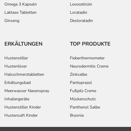
Omega 3 Kapseln
Levocetirizin
Laktase Tabletten
Loratadin
Ginseng
Desloratadin
ERKÄLTUNGEN
TOP PRODUKTE
Hustenstiller
Fieberthermometer
Hustenlöser
Neurodermitis Creme
Halsschmerztabletten
Zinksalbe
Erkältungsbad
Pantoprazol
Meerwasser Nasenspray
Fußpilz Creme
Inhaliergeräte
Mückenschutz
Hustenstiller Kinder
Panthenol Salbe
Hustensaft Kinder
Bryonia