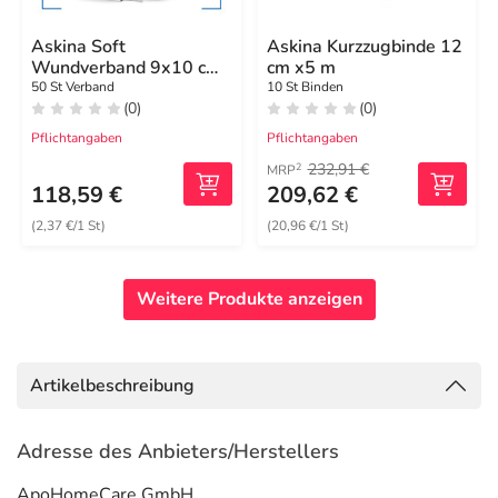
Askina Soft
Askina Kurzzugbinde 12
Wundverband 9x10 cm
cm x5 m
steril
50 St Verband
10 St Binden
(0)
(0)
Pflichtangaben
Pflichtangaben
232,91 €
2
MRP
118,59 €
209,62 €
(2,37 €/1 St)
(20,96 €/1 St)
Weitere Produkte anzeigen
Artikelbeschreibung
Adresse des Anbieters/Herstellers
ApoHomeCare GmbH