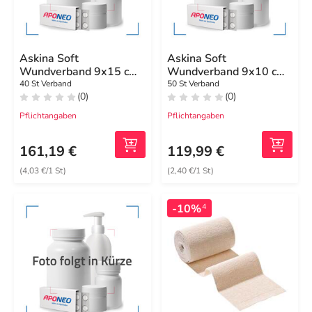
Askina Soft
Askina Soft
Wundverband 9x15 cm
Wundverband 9x10 cm
steril
steril
40 St Verband
50 St Verband
(0)
(0)
Pflichtangaben
Pflichtangaben
161,19 €
119,99 €
(4,03 €/1 St)
(2,40 €/1 St)
-10%
4