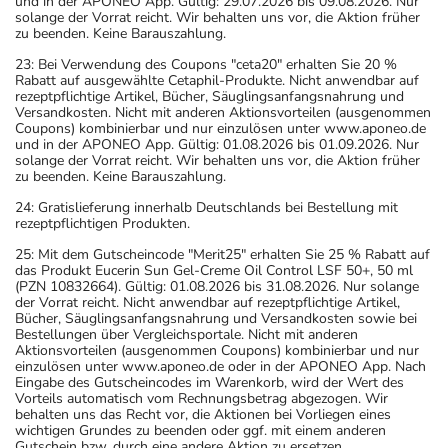
und in der APONEO App. Gültig: 29.07.2026 bis 09.08.2026. Nur
solange der Vorrat reicht. Wir behalten uns vor, die Aktion früher
zu beenden. Keine Barauszahlung.
23: Bei Verwendung des Coupons "ceta20" erhalten Sie 20 %
Rabatt auf ausgewählte Cetaphil-Produkte. Nicht anwendbar auf
rezeptpflichtige Artikel, Bücher, Säuglingsanfangsnahrung und
Versandkosten. Nicht mit anderen Aktionsvorteilen (ausgenommen
Coupons) kombinierbar und nur einzulösen unter www.aponeo.de
und in der APONEO App. Gültig: 01.08.2026 bis 01.09.2026. Nur
solange der Vorrat reicht. Wir behalten uns vor, die Aktion früher
zu beenden. Keine Barauszahlung.
24: Gratislieferung innerhalb Deutschlands bei Bestellung mit
rezeptpflichtigen Produkten.
25: Mit dem Gutscheincode "Merit25" erhalten Sie 25 % Rabatt auf
das Produkt Eucerin Sun Gel-Creme Oil Control LSF 50+, 50 ml
(PZN 10832664). Gültig: 01.08.2026 bis 31.08.2026. Nur solange
der Vorrat reicht. Nicht anwendbar auf rezeptpflichtige Artikel,
Bücher, Säuglingsanfangsnahrung und Versandkosten sowie bei
Bestellungen über Vergleichsportale. Nicht mit anderen
Aktionsvorteilen (ausgenommen Coupons) kombinierbar und nur
einzulösen unter www.aponeo.de oder in der APONEO App. Nach
Eingabe des Gutscheincodes im Warenkorb, wird der Wert des
Vorteils automatisch vom Rechnungsbetrag abgezogen. Wir
behalten uns das Recht vor, die Aktionen bei Vorliegen eines
wichtigen Grundes zu beenden oder ggf. mit einem anderen
Gutschein bzw. durch eine andere Aktion zu ersetzen.