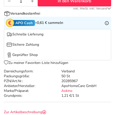
Refluthin, Lasea & Carmenthin Deals
Sport & Fitness
Täglich gut versorgt
In den Warenkorb
inkl. MwSt. inkl. Versand
Versandkostenfrei
Salus Deals
Tierapotheke
+0,61 €
sammeln
APO Cash
Vitamine & Mineralstoffe
Schnelle Lieferung
Sichere Zahlung
Marken
Geprüfter Shop
Zu meiner Favoriten-Liste hinzufügen
Darreichungsform:
Verband
Packungsgröße:
50 St
PZN/Art.Nr.:
20285967
Anbieter/Hersteller:
ApoHomeCare GmbH
Marke/Präparat:
Askino
Grundpreis:
1,21 €/1 St
Zur Artikelbeschreibung