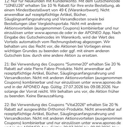
12: Nur für Neukunden mit Kundenkonto. Mit dem Gutscheincode
"10NEU26" erhalten Sie 10 % Rabatt für Ihre erste Bestellung, ab
einem Mindestbestellwert von 49 € (Warenkorbwert). Nicht
anwendbar auf rezeptpflichtige Artikel, Bücher,
Säuglingsanfangsnahrung und Versandkosten sowie bei
Bestellungen über Vergleichsportale. Nicht mit anderen
Aktionsvorteilen (ausgenommen Coupons) kombinierbar und nur
einzulösen unter www.aponeo.de oder in der APONEO App. Nach
Eingabe des Gutscheincodes im Warenkorb, wird der Wert des
Vorteils automatisch vom Rechnungsbetrag abgezogen. Wir
behalten uns das Recht vor, die Aktionen bei Vorliegen eines
wichtigen Grundes zu beenden oder ggf. mit einem anderen
Gutschein bzw. durch eine andere Aktion zu ersetzen.
21: Bei Verwendung des Coupons "Summer20" erhalten Sie 20 %
Rabatt auf viele Pierre Fabre-Produkte. Nicht anwendbar auf
rezeptpflichtige Artikel, Bücher, Säuglingsanfangsnahrung und
Versandkosten. Nicht mit anderen Aktionsvorteilen (ausgenommen
Coupons) kombinierbar und nur einzulösen unter www.aponeo.de
und in der APONEO App. Gültig: 27.07.2026 bis 09.08.2026. Nur
solange der Vorrat reicht. Wir behalten uns vor, die Aktion früher
zu beenden. Keine Barauszahlung.
22: Bei Verwendung des Coupons "Vital2026" erhalten Sie 20 %
Rabatt auf ausgewählte Orthomol-Produkte. Nicht anwendbar auf
rezeptpflichtige Artikel, Bücher, Säuglingsanfangsnahrung und
Versandkosten. Nicht mit anderen Aktionsvorteilen (ausgenommen
Coupons) kombinierbar und nur einzulösen unter www.aponeo.de