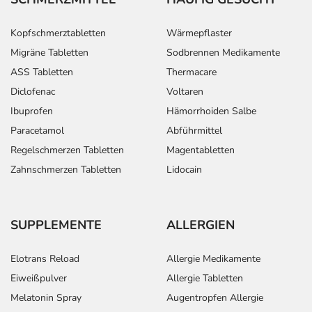
Kopfschmerztabletten
Wärmepflaster
Migräne Tabletten
Sodbrennen Medikamente
ASS Tabletten
Thermacare
Diclofenac
Voltaren
Ibuprofen
Hämorrhoiden Salbe
Paracetamol
Abführmittel
Regelschmerzen Tabletten
Magentabletten
Zahnschmerzen Tabletten
Lidocain
SUPPLEMENTE
ALLERGIEN
Elotrans Reload
Allergie Medikamente
Eiweißpulver
Allergie Tabletten
Melatonin Spray
Augentropfen Allergie