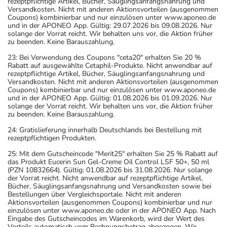
rezeptpflichtige Artikel, Bücher, Säuglingsanfangsnahrung und
Versandkosten. Nicht mit anderen Aktionsvorteilen (ausgenommen
Coupons) kombinierbar und nur einzulösen unter www.aponeo.de
und in der APONEO App. Gültig: 29.07.2026 bis 09.08.2026. Nur
solange der Vorrat reicht. Wir behalten uns vor, die Aktion früher
zu beenden. Keine Barauszahlung.
23: Bei Verwendung des Coupons "ceta20" erhalten Sie 20 %
Rabatt auf ausgewählte Cetaphil-Produkte. Nicht anwendbar auf
rezeptpflichtige Artikel, Bücher, Säuglingsanfangsnahrung und
Versandkosten. Nicht mit anderen Aktionsvorteilen (ausgenommen
Coupons) kombinierbar und nur einzulösen unter www.aponeo.de
und in der APONEO App. Gültig: 01.08.2026 bis 01.09.2026. Nur
solange der Vorrat reicht. Wir behalten uns vor, die Aktion früher
zu beenden. Keine Barauszahlung.
24: Gratislieferung innerhalb Deutschlands bei Bestellung mit
rezeptpflichtigen Produkten.
25: Mit dem Gutscheincode "Merit25" erhalten Sie 25 % Rabatt auf
das Produkt Eucerin Sun Gel-Creme Oil Control LSF 50+, 50 ml
(PZN 10832664). Gültig: 01.08.2026 bis 31.08.2026. Nur solange
der Vorrat reicht. Nicht anwendbar auf rezeptpflichtige Artikel,
Bücher, Säuglingsanfangsnahrung und Versandkosten sowie bei
Bestellungen über Vergleichsportale. Nicht mit anderen
Aktionsvorteilen (ausgenommen Coupons) kombinierbar und nur
einzulösen unter www.aponeo.de oder in der APONEO App. Nach
Eingabe des Gutscheincodes im Warenkorb, wird der Wert des
Vorteils automatisch vom Rechnungsbetrag abgezogen. Wir