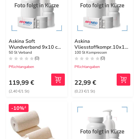
Askina Soft
Askina
Wundverband 9x10 cm
Vliesstoffkompr.10x10
steril
cm unsteril 4fach
50 St Verband
100 St Kompressen
(0)
(0)
Pflichtangaben
Pflichtangaben
119,99 €
22,99 €
(2,40 €/1 St)
(0,23 €/1 St)
-10%
4