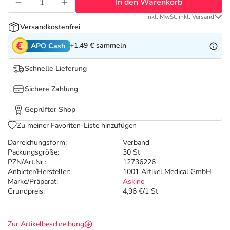
Refluthin, Lasea & Carmenthin Deals
Sport & Fitness
Täglich gut versorgt
In den Warenkorb
inkl. MwSt. inkl. Versand
Versandkostenfrei
Salus Deals
Tierapotheke
+1,49 €
sammeln
APO Cash
Vitamine & Mineralstoffe
Schnelle Lieferung
Sichere Zahlung
Marken
Geprüfter Shop
Zu meiner Favoriten-Liste hinzufügen
Darreichungsform:
Verband
Packungsgröße:
30 St
PZN/Art.Nr.:
12736226
Anbieter/Hersteller:
1001 Artikel Medical GmbH
Marke/Präparat:
Askino
Grundpreis:
4,96 €/1 St
Zur Artikelbeschreibung