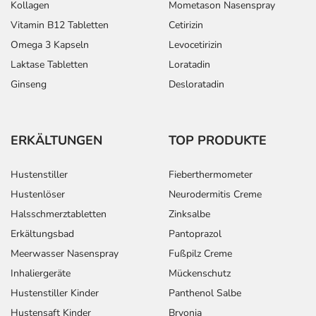
Kollagen
Mometason Nasenspray
Vitamin B12 Tabletten
Cetirizin
Omega 3 Kapseln
Levocetirizin
Laktase Tabletten
Loratadin
Ginseng
Desloratadin
ERKÄLTUNGEN
TOP PRODUKTE
Hustenstiller
Fieberthermometer
Hustenlöser
Neurodermitis Creme
Halsschmerztabletten
Zinksalbe
Erkältungsbad
Pantoprazol
Meerwasser Nasenspray
Fußpilz Creme
Inhaliergeräte
Mückenschutz
Hustenstiller Kinder
Panthenol Salbe
Hustensaft Kinder
Bryonia