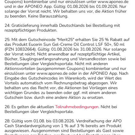
Coupons) kombinierbar und nur einzulösen unter www.aponeo.de
und in der APONEO App. Gültig: 01.08.2026 bis 01.09.2026. Nur
solange der Vorrat reicht. Wir behalten uns vor, die Aktion früher
zu beenden. Keine Barauszahlung.
24: Gratislieferung innerhalb Deutschlands bei Bestellung mit
rezeptpflichtigen Produkten.
25: Mit dem Gutscheincode "Merit25" erhalten Sie 25 % Rabatt auf
das Produkt Eucerin Sun Gel-Creme Oil Control LSF 50+, 50 ml
(PZN 10832664). Gültig: 01.08.2026 bis 31.08.2026. Nur solange
der Vorrat reicht. Nicht anwendbar auf rezeptpflichtige Artikel,
Bücher, Säuglingsanfangsnahrung und Versandkosten sowie bei
Bestellungen über Vergleichsportale. Nicht mit anderen
Aktionsvorteilen (ausgenommen Coupons) kombinierbar und nur
einzulösen unter www.aponeo.de oder in der APONEO App. Nach
Eingabe des Gutscheincodes im Warenkorb, wird der Wert des
Vorteils automatisch vom Rechnungsbetrag abgezogen. Wir
behalten uns das Recht vor, die Aktionen bei Vorliegen eines
wichtigen Grundes zu beenden oder ggf. mit einem anderen
Gutschein bzw. durch eine andere Aktion zu ersetzen.
26: Es gelten die aktuellen
Teilnahmebedingungen
. Nicht bei
Bestellungen über Vergleichsportale.
28: Gültig vom 01.08. bis 03.08.2026. Verdreifachung der APO
Cash Standardvergütung von 1 % auf 3 % bereits am Produkt
ausgewiesen. Ausgenommen sind Bestellungen als Gast sowie