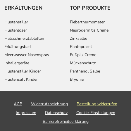
ERKÄLTUNGEN
TOP PRODUKTE
Hustenstiller
Fieberthermometer
Hustenlöser
Neurodermitis Creme
Halsschmerztabletten
Zinksalbe
Erkältungsbad
Pantoprazol
Meerwasser Nasenspray
Fußpilz Creme
Inhaliergeräte
Mückenschutz
Hustenstiller Kinder
Panthenol Salbe
Hustensaft Kinder
Bryonia
AGB
Widerrufsbelehrung
Bestellung widerrufen
Impressum
Datenschutz
Cookie-Einstellungen
Barrierefreiheitserklärung