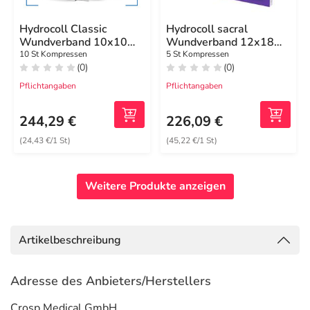
Hydrocoll Classic
Hydrocoll sacral
Wundverband 10x10
Wundverband 12x18
cm
cm
10 St Kompressen
5 St Kompressen
(0)
(0)
Pflichtangaben
Pflichtangaben
244,29 €
226,09 €
(24,43 €/1 St)
(45,22 €/1 St)
Weitere Produkte anzeigen
Artikelbeschreibung
Adresse des Anbieters/Herstellers
Crosp Medical GmbH