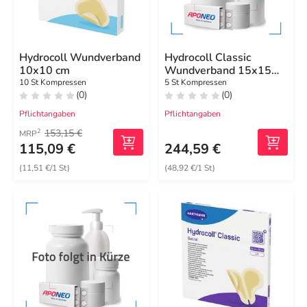
Hydrocoll Wundverband
Hydrocoll Classic
10x10 cm
Wundverband 15x15
cm
10 St Kompressen
5 St Kompressen
(0)
(0)
Pflichtangaben
Pflichtangaben
153,15 €
2
MRP
115,09 €
244,59 €
(11,51 €/1 St)
(48,92 €/1 St)