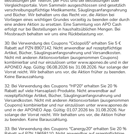
Bestellungen per Telefon, per Post und bei Bestellungen über
Vergleichsportale. Vom Sammeln ausgeschlossen sind gesetzlich
verschreibungspflichtige Medikamente, Säuglingsanfangsnahrung
und Bücher. Wir behalten uns das Recht vor, die Aktion bei
Vorliegen eines wichtigen Grundes vorzeitig zu beenden oder durch
eine andere Aktion zu ersetzen. Eine Sammlung von APO Cash
erfolgt nur bei Bestellungen in haushaltsüblichen Mengen. Bei
Missbrauch behalten wir uns eine Rückbelastung vor.
30: Bei Verwendung des Coupons "Ciclopoli5" erhalten Sie 5 €
Rabatt auf PZN 8907142. Nicht anwendbar auf rezeptpflichtige
Artikel, Bücher, Säuglingsanfangsnahrung und Versandkosten.
Nicht mit anderen Aktionsvorteilen (ausgenommen Coupons)
kombinierbar und nur einzulösen unter www.aponeo.de und in der
APONEO App. Gültig: 06.08.2026 bis 31.08.2026. Nur solange der
Vorrat reicht. Wir behalten uns vor, die Aktion früher zu beenden.
Keine Barauszahlung.
32: Bei Verwendung des Coupons "HP20" erhalten Sie 20 %
Rabatt auf viele Hansaplast-Produkte. Nicht anwendbar auf
rezeptpflichtige Artikel, Bücher, Säuglingsanfangsnahrung und
Versandkosten. Nicht mit anderen Aktionsvorteilen (ausgenommen
Coupons) kombinierbar und nur einzulösen unter www.aponeo.de
und in der APONEO App. Gültig: 01.07.2026 bis 31.08.2026. Nur
solange der Vorrat reicht. Wir behalten uns vor, die Aktion früher
zu beenden. Keine Barauszahlung.
33: Bei Verwendung des Coupons "Canergy20" erhalten Sie 20 %
Rabatt auf PZN 19658110. Nicht anwendbar auf rezeptpflichtige