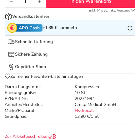
Refluthin, Lasea & Carmenthin Deals
Sport & Fitness
Täglich gut versorgt
In den Warenkorb
inkl. MwSt. inkl. Versand
Versandkostenfrei
Salus Deals
Tierapotheke
+1,39 €
sammeln
APO Cash
Vitamine & Mineralstoffe
Schnelle Lieferung
Sichere Zahlung
Marken
Geprüfter Shop
Zu meiner Favoriten-Liste hinzufügen
Darreichungsform:
Kompressen
Packungsgröße:
10 St
PZN/Art.Nr.:
20271994
Anbieter/Hersteller:
Crosp Medical GmbH
Marke/Präparat:
Hydrocoll
Grundpreis:
13,90 €/1 St
Zur Artikelbeschreibung