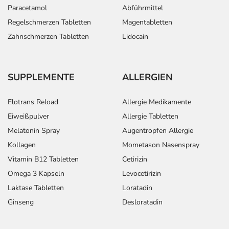
Paracetamol
Abführmittel
Regelschmerzen Tabletten
Magentabletten
Zahnschmerzen Tabletten
Lidocain
SUPPLEMENTE
ALLERGIEN
Elotrans Reload
Allergie Medikamente
Eiweißpulver
Allergie Tabletten
Melatonin Spray
Augentropfen Allergie
Kollagen
Mometason Nasenspray
Vitamin B12 Tabletten
Cetirizin
Omega 3 Kapseln
Levocetirizin
Laktase Tabletten
Loratadin
Ginseng
Desloratadin